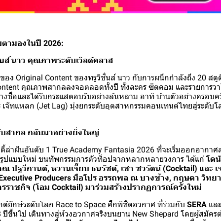
ับตามองในปี 2026:
่นส์ นาว คุณภาพระดับเวิลด์คลาส
ของ Original Content ของทรูวิชั่นส์ นาว กับการผนึกกำลังถึง 20 สตูด
Content คุณภาพสากลลงจอตลอดทั้งปี ทั้งละคร ซิตคอม และรายการวา
้างชื่อและได้รับกระแสตอบรับอย่างล้นหลาม อาทิ บ้านตัวอย่างครอบค
เจ๊ทแหลก (Jet Lag) มุ่งยกระดับอุตสาหกรรมคอนเทนต์ไทยสู่ระดับโล
ระดับสากล กลับมาอย่างยิ่งใหญ่
ี้ล่าฝันอันดับ 1 True Academy Fantasia 2026 ที่จะเริ่มออกอากาศสด
้นรูปแบบใหม่ ขนทัพกรรมการตัวท็อปจากหลากหลายวงการ ได้แก่
โดนั
ณ ปฐวีกานต์, หวานเจี๊ยบ ธนรัชต์, เชา ชวรัตน์ (Cocktail) และ เ
Executive Producers มือโปร อรรถพล ณ บางช้าง, กฤษดา วิทย
ราชกิจ (โอม Cocktail) มาร่วมสร้างปรากฏการณ์ครั้งใหม่
กต์ยักษ์ระดับโลก Race to Space ศึกพิชิตอวกาศ ที่ร่วมกับ
SERA
แล
ีขึ้นไป เดินทางสู่ห้วงอวกาศจริงบนยาน New Shepard โดยผู้สมัครต