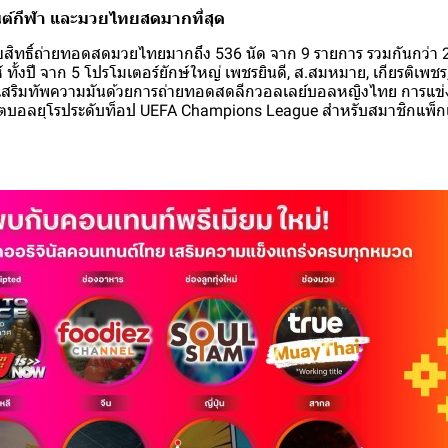
์กีฬา และมวยไทยสดมากที่สุด
สิทธิ์ถ่ายทอดสดมวยไทยมากถึง 536 นัด จาก 9 รายการ รวมกันกว่า 
 ทั้งปี จาก 5 โปรโมเตอร์ยักษ์ใหญ่ เพชรยินดี, ส.สมหมาย, เกียรติเพชร
เสริมทัพความมันด้วยการถ่ายทอดสดลีกวอลเลย์บอลหญิงไทย การแข่งข
ุตบอลยุโรประดับท็อป UEFA Champions League สำหรับสมาชิกแพ็