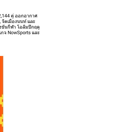
2,144 คู่ ออกอากาศ
, จิตเมืองนนท์ และ
ันกีฬา โอลิมปิกฤดู
กเกจ NowSports และ