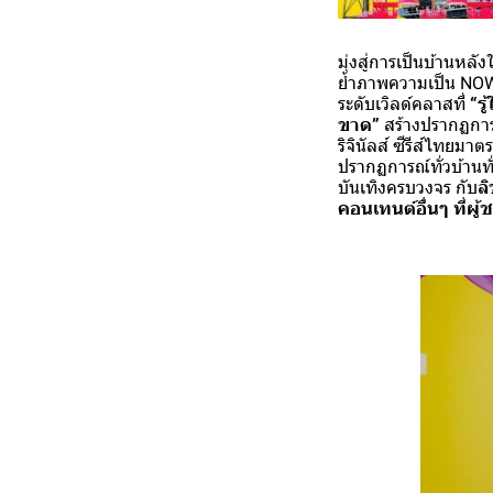
มุ่งสู่การเป็นบ้านหล
ย้ำภาพความเป็น NOW
ระดับเวิลด์คลาสที่
“รู
ขาด”
สร้างปรากฏการณ
ริจินัลส์ ซีรีส์ไทยม
ปรากฏการณ์ทั่วบ้านทั
บันเทิงครบวงจร กับ
ล
คอนเทนต์อื่นๆ ที่ผ