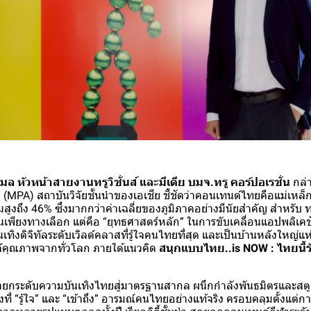
หัวหน้าสายงานทรูวิชั่นส์ และมีเดีย บมจ.ทรู คอร์ปอเรชั่น
กล่า
(MPA) สถาบันวิจัยชั้นนำของเอเชีย ชี้ชัดว่าคอนเทนต์ไทยคือแม่เหล็
ูงถึง 46% ซึ่งมากกว่าค่าเฉลี่ยของภูมิภาคอย่างมีนัยสำคัญ สำหรับ ทรูว
ียงทางเลือก แต่คือ “ยุทธศาสตร์หลัก” ในการขับเคลื่อนแอปพลิเคชันทร
ทิงดิจิทัลระดับเวิลด์คลาสที่รู้ใจคนไทยที่สุด และเป็นบ้านหลังใหญ่แห่
์คุณภาพจากทั่วโลก ภายใต้แนวคิด
สนุกแบบไทย..is NOW : ไทยนี้ร
หน้ายกระดับความบันเทิงไทยสู่มาตรฐานสากล ผนึกกำลังพันธมิตรและสตูด
งที่ “รู้ใจ” และ “เข้าถึง” อารมณ์คนไทยอย่างแท้จริง ครอบคลุมตั้งแต่ก