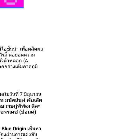
ิโอชั้นนำ เพื่อผลิตผล
ไรตี้ ต่อยอดความ
รัวตัวหลอก (A
กอย่างเต็มภาคภูมิ
ในวันที่ 7 มิถุนายน
ท มนัสนันท์ พันเลิศ
จษ เจษฎ์พิพัฒ ติละ
าขจรเดช (ปอนด์)
ะ
Blue Origin
เฟ้นหา
้องผ่านการแข่งขัน