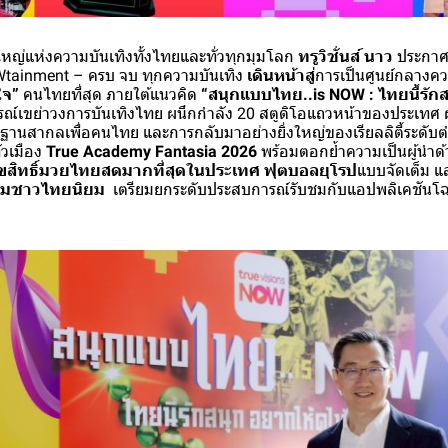
ังใหญ่แห่งความบันเทิงทั้งไทยและทั่วทุกมุมโลก
ทรูวิชั่นส์ นาว
ประกาศย
tainment – ครบ จบ ทุกความบันเทิง
เดินหน้าสู่
การเป็นศูนย์กลางค
้ใจ”
คนไทยที่สุด ภายใต้แนวคิด
“สนุกแบบไทย..is NOW : ไทยนี้รักส
์เขย่าวงการบันเทิงไทย ผนึกกำลัง 20 สตูดิโอแถวหน้าของประเทศ ผลิ
าตรฐานสากลเพื่อคนไทย และการกลับมาอย่างยิ่งใหญ่ของเรียลลิตี้ระดับ
่วเมือง
True Academy Fantasia 2026
พร้อมตอกย้ำความเป็นผู้นำด
ิขสิทธิ์มวยไทยสดมากที่สุดในประเทศ ฟุตบอลยุโรป
แบบจัดเต็ม แ
ู้ชมชาวไทยนิยม
เตรียมยกระดับประสบการณ์รับชมกับแอปพลิเคชันโฉมใ