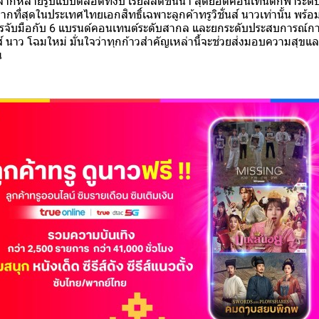
กหลายรูปแบบตลอดทั้งปี เรียลลิตี้ชั้นนำ สุดยอดคอนเทนต์กีฬาระดั
ี่สุดในประเทศไทยเอกสิทธิ์เฉพาะลูกค้าทรูวิชั่นส์ นาวเท่านั้น พร้อ
ารจับมือกับ 6 แบรนด์คอนเทนต์ระดับสากล และยกระดับประสบการณ์กา
นส์ นาว โฉมใหม่ มั่นใจว่าทุกก้าวสำคัญเหล่านี้จะช่วยส่งมอบความสุขแ
ัน