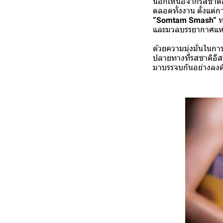
นอกเหนือจากรสชาติอาห
ตลอดทั้งงาน ตั้งแต่
“Somtam Smash”
ท
และมวลบรรยากาศแห่ง
ด้วยความมุ่งมั่นในก
ปลายทางที่รสชาติอีส
มาบรรจบกันอย่างลงต