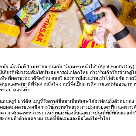
อกมัย เมื่อวันที่ 1 เมษายน ตรงกับ “วันเมษาหน้าโง่” (April Fool’s Day) 
เกียรติที่มาร่วมสัมผัสประสบการณ์แปลกใหม่ ก้าวข้ามกิจวัตรจำเจส
ทีฟที่ผสานรสชาติจัดจ้าน ดนตรี และการมีส่วนร่วมเข้าไว้ด้วยกัน ภา
ุกและรสชาติที่จัดจ้านถึงใจ งานนี้จึงเป็นการตีความเสน่ห์ของอาหาร
ฯ อย่างแท้จริง
นดรูว์ มาร์ติน เมนูที่รังสรรค์ขึ้นมาเป็นพิเศษได้สะท้อนถึงตัวตนขอ
โดยผสมผสานเทคนิคการใช้กระทะไฟแรง การปรุงด้วยเตาฟืน และการคัดส
มีความสมดุลระหว่างรากเหง้าของท้องถิ่นและการปรุงที่พิถีพิถันแต่แฝ
ะท้อนถึงตัวตนของแบรนด์ที่ชัดเจนและมีสไตล์ไม่ซ้ำใคร