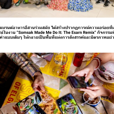
 แบรนด์อาหารอีสานร่วมสมัย ได้สร้างปรากฏการณ์ความอร่อยที
ณ์ในงาน “Somsak Made Me Do It: The Esarn Remix” กิจกรรมพิ
มื้อค่ำแบบเดิมๆ ให้กลายเป็นพื้นที่แห่งการสังสรรค์และมิตรภาพอย