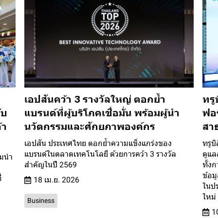
เอปสันคว้า 3 รางวัลใหญ่ ตอกย้ำ
ทรู
ับ
แบรนด์ที่ผู้บริโภคเชื่อมั่น พร้อมผู้นำ
ฟอ
้า
นวัตกรรมและศักยภาพองค์กร
สา
เอปสัน ประเทศไทย ตอกย้ำความแข็งแกร่งของ
ทรูบ
แบรนด์ในตลาดเทคโนโลยี ด้วยการคว้า 3 รางวัล
ดูแล
อมนำ
สำคัญในปี 2569
ทั้ง
ก
ข้อ
่
18 เม.ย. 2026
ในปร
ใหม่
Business
1