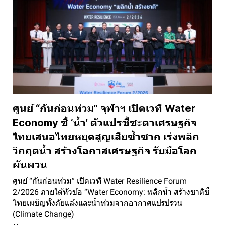
ศูนย์ “กันก่อนท่วม” จุฬาฯ เปิดเวที Water
Economy ชี้ ‘น้ำ’ ตัวแปรชี้ชะตาเศรษฐกิจ
ไทยเสนอไทยหยุดสูญเสียซ้ำซาก เร่งพลิก
วิกฤตน้ำ สร้างโอกาสเศรษฐกิจ รับมือโลก
ผันผวน
ศูนย์ “กันก่อนท่วม” เปิดเวที Water Resilience Forum
2/2026 ภายใต้หัวข้อ “Water Economy: พลิกน้ำ สร้างชาติชี้
ไทยเผชิญทั้งภัยแล้งและน้ำท่วมจากอากาศแปรปรวน
(Climate Change)