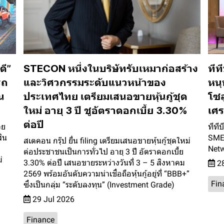
ดี”
STECON หนึ่งในบริษัทรับเหมาก่อสร้าง
ทีท
รถ
และวิศวกรรมระดับแนวหน้าของ
หนุ
น
ประเทศไทย เตรียมเสนอขายหุ้นกู้ชุด
โซล
ใหม่ อายุ 3 ปี ชูอัตราดอกเบี้ย 3.30%
เศ
ต่อปี
วย
ทีที
ิน
SME 
สเตคอน กรุ๊ป ยื่น filing เตรียมเสนอขายหุ้นกู้ชุดใหม่
Netw
ต่อประชาชนเป็นการทั่วไป อายุ 3 ปี อัตราดอกเบี้ย
่
3.30% ต่อปี เสนอขายระหว่างวันที่ 3 – 5 สิงหาคม
28
2569 พร้อมอันดับความน่าเชื่อถือหุ้นกู้อยู่ที่ “BBB+”
Fin
ซึ่งเป็นกลุ่ม “ระดับลงทุน” (Investment Grade)
29 Jul 2026
Finance