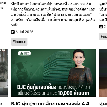
บแทน
ทีทีบี เดินหน้าตอบโจทย์ผู้ปกครองที่วางแผนการเงิน
ศูนย์
วน
เพื่อการศึกษาบุตรหลานในต่างประเทศอย่างคุ้มค่าและ
บริษ
มั่นใจยิ่งขึ้น ด้วยโปรโมชัน “ฟรีค่าธรรมเนียมโอนเงิน”
"เคร
สำหรับการโอนเงินเพื่อการศึกษาครอบคลุม 5 สกุลเงิน
เครด
หลัก
2 
6 Jul 2026
Fin
Finance
ุก
BJC หุ้นกู้ขายเกลี้ยง ยอดจองพุ่ง 4.4
ศูน