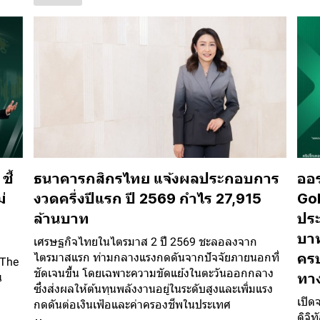
ี้
ธนาคารกสิกรไทย แจ้งผลประกอบการ
ออร
่
งวดครึ่งปีแรก ปี 2569 กำไร 27,915
Gol
ล้านบาท
ประ
บาท
เศรษฐกิจไทยในไตรมาส 2 ปี 2569 ชะลอลงจาก
ครบ
ไตรมาสแรก ท่ามกลางแรงกดดันจากปัจจัยภายนอกที่
 The
ชัดเจนขึ้น โดยเฉพาะความขัดแย้งในตะวันออกกลาง
ทา
น
ซึ่งส่งผลให้ต้นทุนพลังงานอยู่ในระดับสูงและเพิ่มแรง
เปิด
กดดันต่อเงินเฟ้อและค่าครองชีพในประเทศ
ดิจิ