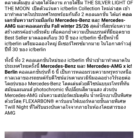
ตลาดเต็มสูบ ล่าสุดได้จัดงาน ภายใต้ธีม THE SILVER LIGHT OF
THE MOON เปิดตัวแว่นตา ic!berlin Collection ใหม่ล่าสุด เข้า
มาทำตลาดในประเทศไทยพร้อมกันถึง 2 คอลเลกชัน ได้แก่
คอล
เลกชันความร่วมมือกับ Mercedes-Benz และ Mercedes-
AMG และคอลเลกชัน Fall winter 25/26
สุดล้ำที่สะท้อนความ
สร้างสรรค์อย่างมีระดับ เพื่อตอกย้ำความเป็นแบรนด์ที่มียอดขาย
Best Seller มาตลอดเกือบ 30 ปี ของ ic!berlin ซึ่งปีหน้านี้
ic!berlin เตรียมฉลองใหญ่ มีเซอร์ไพรซ์มากมาย ในโอกาสก้าวสู่
ปีที่ 30 ของ ic!berlin
ทั้งนี้ ทั้ง 2 คอลเลกชันใหม่ของ ic!berlin ที่นำเข้ามาทำตลาดใน
ประเทศไทยครั้งนี้
Mercedes-Benz และ Mercedes-AMG x ic!
Berlin
คอลเลกชันรุ่นที่ 6 นี้ เป็นการหลอมรวมความหรูหราเหนือ
กาลเวลาของรถยนต์กับดีไซน์แว่นตาแนวมินิมอลอย่างไร้รอยต่อ
โดยรุ่นของ Mercedes-Benz โดดเด่นด้วยดีไซน์แบบเรโทรที่ทัน
สมัยและเลนส์ photochromic ที่เปลี่ยนสีตามแสง ส่วนรุ่น
Mercedes-AMG เน้นความสปอร์ตเข้มดุดัน น้ำหนักเบาเป็นพิเศษ
ด้วยวัสดุ FLEXARBON® คาร์บอนไฟเบอร์หลายชั้นลายพิเศษ
Twill Night ที่ได้รับแรงบันดาลใจจากภายในห้องโดยสารของ
AMG