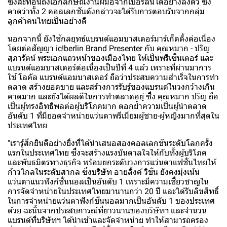
ซึ่งสะท้อนถึงเอกลักษณ์งานฝีมือจากเบอร์ลินได้อย่างลงตัว ซึ่ง
คาดว่าทั้ง 2 คอลเลกชันดังกล่าวจะได้รับการตอบรับจากกลุ่ม
ลูกค้าคนไทยเป็นอย่างดี
นอกจากนี้ ยังใช้กลยุทธ์แบรนด์แอมบาสเดอร์มาร์เก็ตติ้งต่อเนื่อง
โดยต่อสัญญา ic!berlin Brand Presenter กับ คุณหมาก - ปริญ
สุภารัตน์ พระเอกแถวหน้าของเมืองไทย ให้เป็นพรีเซ็นเตอร์ และ
แบรนด์แอมบาสเดอร์ต่อเนื่องเป็นปีที่ 4 แล้ว เพราะที่ผ่านมาการ
ใช้ โลคัล แบรนด์แอมบาสเดอร์ ถือว่าประสบความสำเร็จในการทำ
ตลาด สร้างยอดขาย และสร้างการรับรู้ของแบรนด์ในวงกว้างเกิน
คาดมาก และยังได้ผลดีในการทำตลาดอยู่ ซึ่ง คุณหมาก ปริญ ถือ
เป็นผู้ทรงอิทธิพลต่อผู้บริโภคมาก ตอกย้ำความเป็นผู้นำตลาด
อันดับ 1 ที่มียอดจำหน่ายแว่นตาพรีเมี่ยมผู้ชาย-ผู้หญิงมากที่สุดใน
ประเทศไทย
"เรารู้สึกยินดีอย่างยิ่งที่ได้นำเสนอสองคอลเลกชันระดับโลกครั้ง
แรกในประเทศไทย ซึ่งจะสร้างแรงบันดาลใจให้กับทั้งผู้บริโภค
และพันธมิตรทางธุรกิจ พร้อมยกระดับวงการแว่นตาแฟชั่นไทยให้
ก้าวไกลในระดับสากล ซึ่งบริษัท อายลิ้งค์ วิชั่น ยังคงมุ่งเน้น
แว่นตาแนวฟังก์ชั่นนอลเป็นอันดับ 1 เพราะมีความเชี่ยวชาญใน
การจัดจำหน่ายในประเทศไทยมานานกว่า 20 ปี และได้รับลิขสิทธิ์
ในการจำหน่ายแว่นตาฟังก์ชั่นนอลมากเป็นอันดับ 1 ของประเทศ
ด้วย ฉะนั้นจากประสบการณ์ที่ยาวนานของบริษัทฯ และจำนวน
แบรนด์ที่บริษัทฯ ได้นำเข้าและจัดจำหน่าย ทำให้สามารถครอง