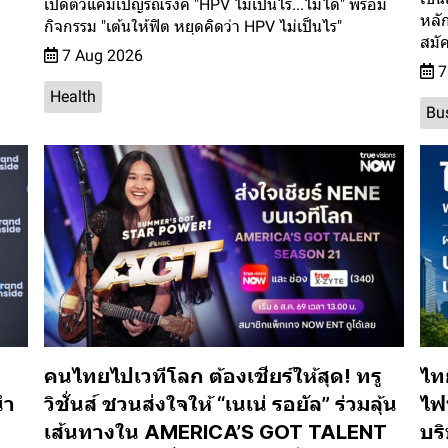
เปิดตัวแคมเปญรณรงค์ "HPV ไม่เป็นไร...ไม่ได้" พร้อม
หลั
กิจกรรม "เต้นให้ฟิต หยุดคิดว่า HPV ไม่เป็นไร"
สมัค
7 Aug 2026
7
Health
Bu
คนไทยไปเวทีโลก ต้องเชียร์ให้สุด! ทรู
ไท
นำ
วิชั่นส์ ชวนส่งใจให้ “เนเน่ รอยัล” ร่วมลุ้น
ไฟฟ
เส้นทางใน AMERICA’S GOT TALENT
บริ