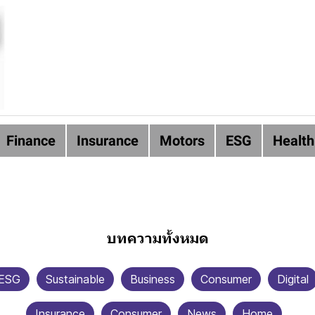
Finance
Insurance
Motors
ESG
Health
บทความทั้งหมด
ESG
Sustainable
Business
Consumer
Digital
Insurance
Consumer
News
Home