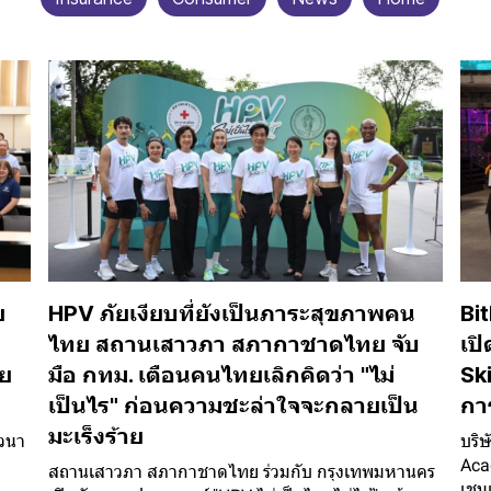
ย
HPV ภัยเงียบที่ยังเป็นภาระสุขภาพคน
Bi
ไทย สถานเสาวภา สภากาชาดไทย จับ
เป
ัย
มือ กทม. เตือนคนไทยเลิกคิดว่า "ไม่
Ski
เป็นไร" ก่อนความชะล่าใจจะกลายเป็น
กา
มะเร็งร้าย
สวนา
บริษ
Aca
สถานเสาวภา สภากาชาดไทย ร่วมกับ กรุงเทพมหานคร
เชน