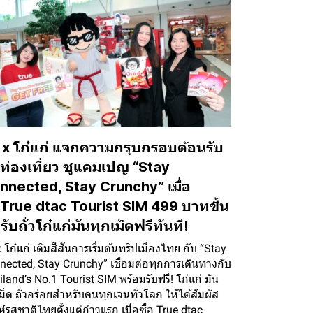
ู x โก๋แก่ แจกความกรุบกรอบต้อนรับ
กท่องเที่ยว ชูแคมเปญ “Stay
nnected, Stay Crunchy” เมื่อ
้อTrue dtac Tourist SIM 499 บาทขึ้น
รับถั่วโก๋แก่มันทุกเม็ดฟรีทันที!
x โก๋แก่ เติมสีสันการเริ่มต้นทริปเมืองไทย กับ “Stay
nected, Stay Crunchy” เชื่อมต่อทุกการเดินทางกับ
land’s No.1 Tourist SIM พร้อมรับฟรี! โก๋แก่ มัน
ม็ด ถั่วอร่อยสำหรับคนทุกเจนทั่วโลก ให้ได้สัมผัส
ห์รสชาติไทยตั้งแต่ก้าวแรก เมื่อซื้อ True dtac