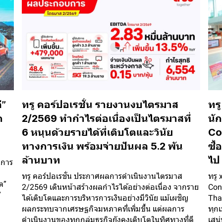
ี”
ทรู คอร์ปอเรชั่น รายงานงบไตรมาส
ทร
ถ
2/2569 ทำกำไรต่อเนื่องเป็นไตรมาสที่
นั
6 หนุนด้วยรายได้ที่เติบโตและวินัย
Co
ทางการเงิน พร้อมจ่ายปันผล 5.2 พัน
ซื
ล้านบาท
ไป 
ยการ
ทรู คอร์ปอเรชั่น ประกาศผลการดำเนินงานไตรมาส
ทรู 
ต”
2/2569 เดินหน้าสร้างผลกำไรได้อย่างต่อเนื่อง จากราย
Con
”
ได้เติบโตและการบริหารการเงินอย่างมีวินัย แม้เผชิญ
Thai
ผลกระทบจากเศรษฐกิจมหภาคที่เพิ่มขึ้น แต่ผลการ
ทุกเ
ดำเนินงานของทุกกลุ่มธุรกิจยังคงเติบโตในทิศทางที่ดี
เสน่