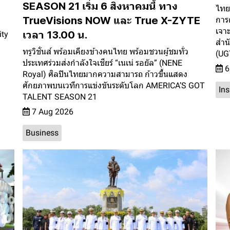
SEASON 21 เริ่ม 6 สิงหาคมนี้ ทาง
ไทยป
TrueVisions NOW และ True X-ZYTE
การด
เจา
เวลา 13.00 น.
ity
สำนั
ทรูวิชั่นส์ พร้อมเคียงข้างคนไทย พร้อมชวนผู้ชมทั่ว
(UG
ประเทศร่วมส่งกำลังใจเชียร์ “เนเน่ รอยัล” (NENE
6
Royal) ศิลปินไทยมากความสามารถ ก้าวขึ้นแสดง
ศักยภาพบนเวทีการแข่งขันระดับโลก AMERICA’S GOT
In
TALENT SEASON 21
7 Aug 2026
Business