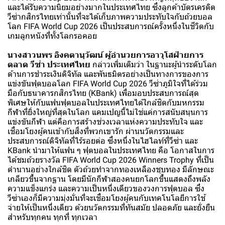
และได้รับความนิยมอย่างมากในประเทศไทย ซึ่งลูกค้าบัตรเครดิต
วีซ่ากสิกรไทยเท่านั้นที่จะได้เก็บภาพความประทับใจกับถ้วยบอล
โลก FIFA World Cup 2026 เป็นประสบการณ์ครั้งหนึ่งในชีวิตกับ
เกมลูกหนังที่ทั้งโลกรอคอย
นางสาวนพร อิงคตานุวัฒน์ ผู้อำนวยการอาวุโสฝ่ายการ
ตลาด วีซ่า ประเทศไทย
กล่าวเพิ่มเติมว่า ในฐานะผู้นำระดับโลก
ด้านการชำระเงินดิจิทัล และพันธมิตรอย่างเป็นทางการของการ
แข่งขันฟุตบอลโลก FIFA World Cup 2026 วีซ่าภูมิใจที่ได้ร่วม
มือกับธนาคารกสิกรไทย (KBank) เพื่อมอบประสบการณ์สุด
พิเศษให้กับแฟนฟุตบอลในประเทศไทยได้ใกล้ชิดกับมหกรรม
กีฬาที่ยิ่งใหญ่ที่สุดในโลก แคมเปญนี้ไม่ใช่แค่การสนับสนุนการ
แข่งขันกีฬา แต่คือการสร้างช่วงเวลาแห่งความประทับใจ และ
เชื่อมโยงผู้คนเข้ากับสิ่งที่พวกเขารัก ผ่านนวัตกรรมและ
ประสบการณ์ดิจิทัลที่ไร้รอยต่อ ซึ่งหนึ่งในไฮไลท์ที่วีซ่า และ
KBank นำมาให้แฟน ๆ ฟุตบอลในประเทศไทย คือ โอกาสในการ
ได้ชมถ้วยรางวัล FIFA World Cup 2026 Winners Trophy ที่เป็น
ตำนานอย่างใกล้ชิด ตัวถ้วยทำจากทองเหลืองชุบทอง มีลักษณะ
เกลียวขึ้นจากฐาน โดยมีนักกีฬาสองคนยกโลกขึ้นแสดงถึงพลัง
ความแข็งแกร่ง และความเป็นหนึ่งเดียวของวงการฟุตบอล ซึ่ง
วีซ่าเองก็มีความมุ่งมั่นที่จะเชื่อมโยงผู้คนกับเทคโนโลยีการใช้
จ่ายให้เป็นหนึ่งเดียว ด้วยนวัตกรรมที่ทันสมัย ปลอดภัย และยั่งยืน
สำหรับทุกคน ทุกที่ ทุกเวลา