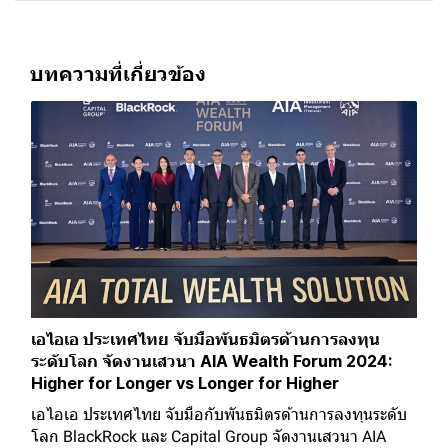
บทความที่เกี่ยวข้อง
เอไอเอ ประเทศไทย จับมือพันธมิตรด้านการลงทุน
ระดับโลก จัดงานเสวนา AIA Wealth Forum 2024:
Higher for Longer vs Longer for Higher
เอไอเอ ประเทศไทย จับมือกับพันธมิตรด้านการลงทุนระดับ
โลก BlackRock และ Capital Group จัดงานเสวนา AIA