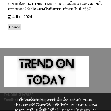
ราคาอสังหาริมทรัพย์อย่างมาก จัดงานสัมมนาในหัวข้อ อสัง
หาฯ ขาลง? รับมืออย่างไรกับความท้าทายในปี 2567
4 มิ.ย. 2024
Finance
Tel. 086-3147824
เว็บไซต์นี้มีการใช้งานคุกกี้ เพื่อเพิ่มประสิทธิภาพและ
Email:: trendontoday@gmail.com
ประสบการณ์ที่ดีในการใช้งานเว็บไซต์ของท่าน ท่านสามารถ
อ่านรายละเอียดเพิ่มเติมได้ที่
นโยบายความเป็นส่วนตัว
และ