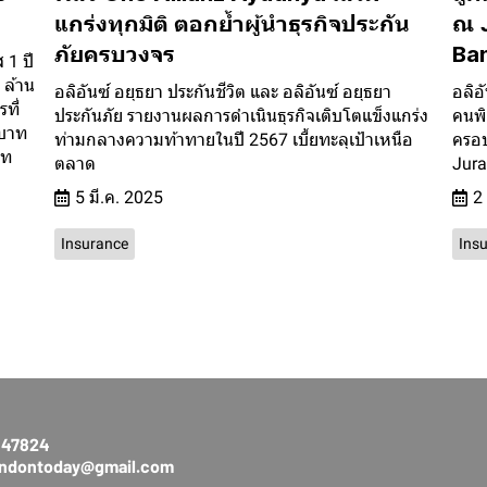
แกร่งทุกมิติ ตอกย้ำผู้นำธุรกิจประกัน
ณ J
ภัยครบวงจร
Ba
 1 ปี
 ล้าน
อลิอันซ์ อยุธยา ประกันชีวิต และ อลิอันซ์ อยุธยา
อลิอ
ที่
ประกันภัย รายงานผลการดำเนินธุรกิจเติบโตแข็งแกร่ง
คนพิ
นบาท
ท่ามกลางความท้าทายในปี 2567 เบี้ยทะลุเป้าเหนือ
ครอบ
าท
ตลาด
Jura
5 มี.ค. 2025
2
Insurance
Ins
3147824
rendontoday@gmail.com