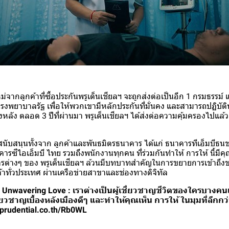
จากลูกค้าที่ซื้อประกันพรูเด็นเชียลฯ จะถูกส่งต่อเป็นอีก 1 กรมธรรม์ แ
ยาบาลรัฐ เพื่อให้พวกเขามีหลักประกันที่มั่นคง และสามารถปฏิบัติหน้
หลัง ตลอด 3 ปีที่ผ่านมา พรูเด็นเชียลฯ ได้ส่งต่อความคุ้มครองไปแล้
สนับสนุนทั้งจาก ลูกค้าและพันธมิตรธนาคาร ได้แก่ ธนาคารทีเอ็มบีธน
ซีไอเอ็มบี ไทย รวมถึงพนักงานทุกคน ที่ร่วมกันทำให้ การให้ นี้มีคุ
รต่างๆ ของ พรูเด็นเชียลฯ ล้วนมีบทบาทสำคัญในการขยายการเข้าถึง
ค้าทั่วประเทศ ผ่านเครือข่ายสาขาและช่องทางดิจิทัล
, Unwavering Love : เราต่างเป็นผู้เชี่ยวชาญชีวิตของใครบาง
่ยวชาญเบื้องหลังเมืองดีๆ และทำให้คุณเห็น การให้ ในมุมที่ลึกกว
ink.prudential.co.th/Rb0WL