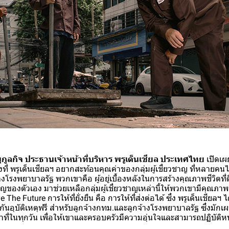
กูลกิจ ประธานเจ้าหน้าที่บริหาร พรูเด็นเชียล ประเทศไทย
เปิดเผย
ที่ พรูเด็นเชียลฯ อยากสะท้อนคุณค่าของกลุ่มผู้เชี่ยวชาญ ที่หลายคนไม่
โรงพยาบาลรัฐ พวกเขาคือ ผู้อยู่เบื้องหลังในการสร้างคุณภาพชีวิตที่ดี
งตัวเอง มาช่วยเหลือกลุ่มผู้เชี่ยวชาญเหล่านี้ให้พวกเขามีคุณภาพชีวิต
he Future การให้ที่ยั่งยืน คือ การให้ที่ส่งต่อได้ ซึ่ง พรูเด็นเชียลฯ ไ
ันอุบัติเหตุฟรี สำหรับลูกจ้างกทม.และลูกจ้างโรงพยาบาลรัฐ ซึ่งมักเ
้าที่ในทุกวัน เพื่อให้เขาและครอบครัวมีความอุ่นใจและสามารถปฏิบัติหน้