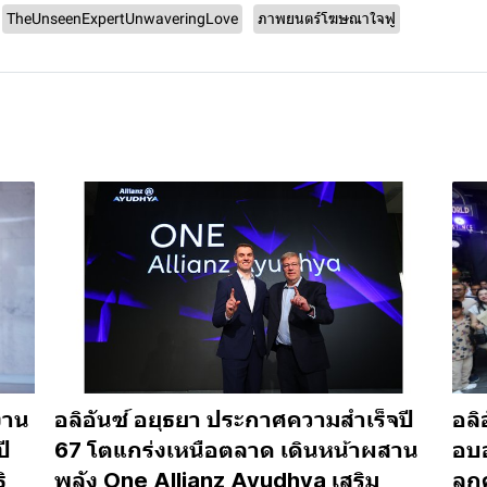
TheUnseenExpertUnwaveringLove
ภาพยนตร์โฆษณาใจฟู
งาน
อลิอันซ์ อยุธยา ประกาศความสำเร็จปี
อลิ
ปี
67 โตแกร่งเหนือตลาด เดินหน้าผสาน
อบอ
ิ
พลัง One Allianz Ayudhya เสริม
ลูก