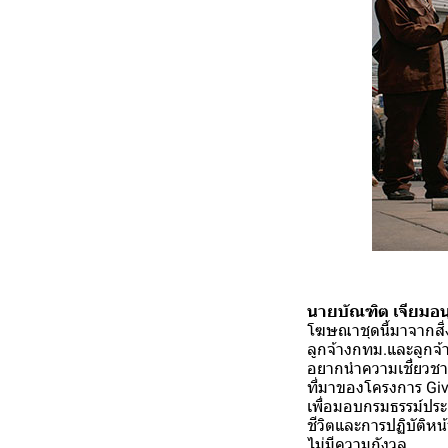
นายบัณฑิต เจียมอนุ
โฆษณาชุดนี้มาจากสิ่ง
ลูกจ้างกทม.และลูกจ้าง
อยากนำความเชี่ยวชาญขอ
ที่มาของโครงการ Give T
เพื่อมอบกรมธรรม์ประก
ชีวิตและการปฏิบัติหน
ไม่มีความกังวล