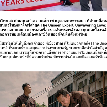
ทศไทย สะท้อนคุณค่าความเชี่ยวชาญของคนธรรมดา ที่ขับเคลื่อน
นตร์โฆษณาใจฟูล่าสุด The Unseen Expert, Unwavering Love: เร
ครบางคนเสมอ ถ่ายทอดเรื่องราวอันทรงพลังของบุคคลเบื้องหลังท
่งต่อการขับเคลื่อนเมืองและชีวิตของผู้คนในสังคมไทย
ะท้อนให้เห็นถึงคุณค่าของ ผู้เชี่ยวชาญ ที่ไม่เคยถูกพูดถึง (The Uns
หน้าที่ระบายน้ำ และบุคลากรโรงพยาบาลรัฐ พวกเขาคือหัวใจสำคัญของ
น แม้ภายนอก เราจะเห็นพวกเขาแข็งแกร่ง ทำงานอย่างไม่เคยเหน็ดเหนื
เป็นมนุษย์คนหนึ่งที่มีความเจ็บปวด มีความห่วงใย และมีครอบครัวที่รออย