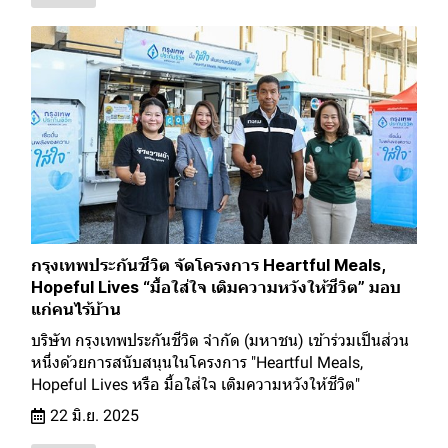
กรุงเทพประกันชีวิต จัดโครงการ Heartful Meals,
Hopeful Lives “มื้อใส่ใจ เติมความหวังให้ชีวิต” มอบ
แก่คนไร้บ้าน
บริษัท กรุงเทพประกันชีวิต จำกัด (มหาชน) เข้าร่วมเป็นส่วน
หนึ่งด้วยการสนับสนุนในโครงการ "Heartful Meals,
Hopeful Lives หรือ มื้อใส่ใจ เติมความหวังให้ชีวิต"
22 มิ.ย. 2025