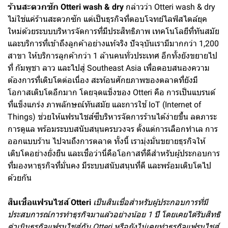
ร้านสะดวกซัก Otteri wash & dry
กล่าวว่า Otteri wash & dry
ไม่ใช่แค่ร้านสะดวกซัก แต่เป็นธุรกิจที่ตอบโจทย์ไลฟ์สไตล์ยุค
ใหม่ด้วยระบบบริหารจัดการที่มีประสิทธิภาพ เทคโนโลยีที่ทันสมัย
และบริการที่เข้าถึงลูกค้าอย่างแท้จริง ปัจจุบันเรามีมากกว่า 1,200
สาขา ให้บริการลูกค้ากว่า 1 ล้านคนทั่วประเทศ อีกทั้งยังขยายไป
ที่ กัมพูชา ลาว และไปสู่ Southeast Asia เพื่อตอบสนองความ
ต้องการที่เติบโตต่อเนื่อง สะท้อนศักยภาพของตลาดที่ยังมี
โอกาสเติบโตอีกมาก โดยจุดแข็งของ Otteri คือ การเป็นแบรนด์
ที่แข็งแกร่ง ภาพลักษณ์ทันสมัย และการใช้ IoT (Internet of
Things) ช่วยให้แฟรนไชส์ซีบริหารจัดการร้านได้ง่ายขึ้น ลดภาระ
การดูแล พร้อมระบบสนับสนุนครบวงจร ตั้งแต่การเลือกทำเล การ
ออกแบบร้าน ไปจนถึงการตลาด ทั้งนี้ เรามุ่งมั่นขยายธุรกิจให้
เติบโตอย่างยั่งยืน และเชื่อว่านี่คือโอกาสที่ดีสำหรับผู้ประกอบการ
ที่มองหาธุรกิจที่มั่นคง มีระบบสนับสนุนที่ดี และพร้อมเติบโตไป
ด้วยกัน
สินเชื่อแฟรนไชส์ Otteri
เป็นสินเชื่อสำหรับผู้ประกอบการที่มี
ประสบการณ์การทำธุรกิจมาแล้วอย่างน้อย 1 ปี โดยเคยได้รับสิทธิ
ดำเนินธุรกิจแฟรนไชส์กับ Otteri หรือยังไม่เคยทำธุรกิจแฟรนไชส์