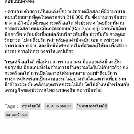
ตอนแบบดิจิทัล
- ครบจบ
ด้วยการเป็นแหล่งซื้อขายรถยนต์มือสองที่มีจำนวนรถ
หมุนเวียนมากที่สุดในตลาดกว่า 218,000 คัน ซึ่งผ่านการคัดสรร
มาจากอีโคซิสเต็มของกรุงศรี ออโต้ ทั่วประเทศ โดยมีรถที่ผ่าน
การตรวจสภาพและจัดเกรดรถยนต์ (Car Grading) จากพันธมิตร
มืออาชีพ พร้อมยังเชื่อมต่อกับบริการสินเชื่อ ประกันภัย การดูแล
รักษารถ ไปจนถึงบริการสำหรับลูกค้าปัจจุบัน เช่น การชำระค่า
งวดรถ ต่อ พ.ร.บ. และสิทธิพิเศษด้านไลฟ์สไตล์ผู้ใช้รถ เพื่อสร้าง
ประสบการณ์ที่ครบวงจรในแอปเดียว
"กรุงศรี ออโต้"
เชื่อมั่นว่าการรุกตลาดรถมือสองครั้งนี้ จะเป็น
กลยุทธ์เปลี่ยนเกมทั้งในด้านการสร้างความยั่งยืนให้กับธุรกิจของ
กรุงศรี ออโต้ การเปิดโอกาสให้ทุกคนสามารถเข้าถึงบริการ
ทางการเงินพร้อมเป็นเจ้าของรถได้อย่างทั่วถึงและเท่าเทียม รวม
ถึงยังจะช่วยขับเคลื่อนอุตสาหกรรมให้เติบโตไปข้างหน้าพร้อมกับ
เศรษฐกิจของประเทศไทย นายคงสิน กล่าวปิดท้าย
Tags :
กรุงศรี ออโต้
GO Auto Station
โก บาย กรุงศรี ออโต้
ตลาดรถมือสอง