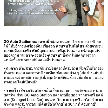
GO Auto Station ตลาดรถมือสอง
บนแอป โก บาย กรุงศรี ออ
โต้ ให้บริการทั้ง
เรื่องเงิน เรื่องรถ ครบจบในที่เดียว
ด้วยจำนวน
รถยนต์มือสองที่การันตีคุณภาพมากที่สุดในตลาด พร้อมจุดเด่น
ของความ
"สะดวก-รวดเร็ว-ครบจบ"
ซึ่งทำให้แตกต่างจาก
แหล่งซื้อขายรถยนต์มือสองอื่นในตลาด
- สะดวก
ด้วยระบบการค้นหาข้อมูลรถที่ครบถ้วน ฟังก์ชันตัวกรอง
ที่หลากหลาย และการเปรียบเทียบข้อเสนอต่าง ๆ ได้อย่างแม่นยำ
พร้อมรองรับพฤติกรรมผู้ใช้รถยุคใหม่ที่นิยมซื้อรถมือสองผ่านช่อง
ทางออนไลน์เป็นหลัก
- รวดเร็ว
เช็กวงเงินหรือขอสินเชื่อยานยนต์จากนวัตกรรม พร้อม
สตาร์ท ผ่าน GO Auto Station ตลาดรถมือสอง จากกรุงศรี ยูสด์
คาร์ (Krungsri Used Car) บนแอป โก บาย กรุงศรี ออโต้ คำนวณ
ค่างวด และรับการอนุมัติสินเชื่อได้ภายใน 30 นาที ครบทุกขั้น