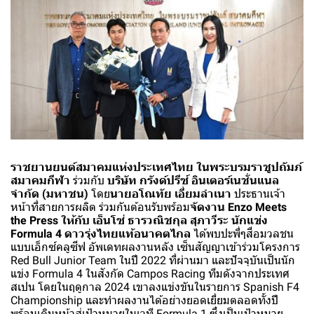
ราชยานยนต์สมาคมแห่งประเทศไทย ในพระบรมราชูปถัมภ์
สมาคมกีฬา
ร่วมกับ
บริษัท กรังด์ปรีซ์ อินเตอร์เนชั่นแนล
จำกัด (มหาชน)
โดย
นายอโณทัย เอี่ยมลำเนา
ประธานเจ้า
หน้าที่สายการผลิต ร่วมกันต้อนรับพร้อม
จัดงาน Enzo Meets
the Press ให้กับ เอ็นโซ่ ธารวณิชกุล สุภาวีระ นักแข่ง
Formula 4 ดาวรุ่งไทยแท้อนาคตไกล
ได้พบปะพี่ๆสื่อมวลชน
แบบเอ็กซ์คลูซีฟ อัพเดทผลงานหลัง เซ็นสัญญาเข้าร่วมโครงการ
Red Bull Junior Team ในปี 2022 ที่ผ่านมา และปัจจุบันเป็นนัก
แข่ง Formula 4 ในสังกัด Campos Racing ทีมดังจากประเทศ
สเปน โดยในฤดูกาล 2024 เขาลงแข่งขันในรายการ Spanish F4
Championship และทำผลงานได้อย่างยอดเยี่ยมตลอดทั้งปี
พร้อมเดินหน้าสู่เป้าหมายในเวที Formula 1 ซึ่งเป็นเป้าหมาย