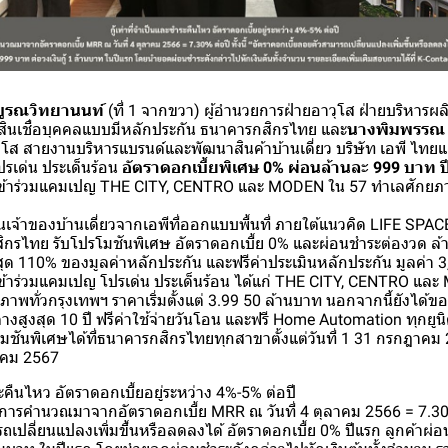
ูรณวิทยานนท์
(ที่ 1 จากขวา) ผู้อำนวยการฝ่ายอาวุโส ฝ่ายบริหาร
และสินเชื่อบุคคลแบบมีหลักประกัน ธนาคารกสิกรไทย และ
นางพิมพรรณ 
ุโส สายงานบริหารแบรนด์และพัฒนาสินค้าบ้านเดี่ยว บริษัท เอพี ไทย
ปรเด่น ประเด็นร้อน
อัตราดอกเบี้ยพิเศษ 0% ผ่อนล้านละ 999 บาท 
ที่เข้าร่วมแคมเปญ THE CITY, CENTRO และ MODEN ใน 57 ทำเลศักยภา
นเจ้าของบ้านเดี่ยวจากเอพีที่ออกแบบพื้นที่ ภายใต้แนวคิด LIFE SPA
สิกรไทย รับโปรโมชันพิเศษ อัตราดอกเบี้ย 0% และผ่อนชำระต่องวด ล้
งสุด 110% ของมูลค่าหลักประกัน และฟรีค่าประเมินหลักประกัน มูลค่า
ที่เข้าร่วมแคมเปญ โปรเด่น ประเด็นร้อน ได้แก่ THE CITY, CENTRO แ
พทั่วกรุงเทพฯ ราคาเริ่มตั้งแต่ 3.99 50 ล้านบาท นอกจากนี้ยังได
ลางสูงสุด 10 ปี ฟรีค่าใช้จ่ายวันโอน และฟรี Home Automation ทุกยูนิต
ปรโมชันพิเศษได้ที่ธนาคารกสิกรไทยทุกสาขาตั้งแต่วันที่ 1 31 กรกฎา
หาคม 2567
ระคืนไหว อัตราดอกเบี้ยอยู่ระหว่าง 4%-5% ต่อปี
ารคำนวณมาจากอัตราดอกเบี้ย MRR ณ วันที่ 4 ตุลาคม 2566 = 7.30% ต่
ถเปลี่ยนแปลงเพิ่มขึ้นหรือลดลงได้ อัตราดอกเบี้ย 0% ปีแรก ลูกค้าผ