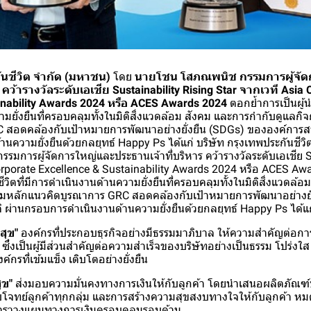
ันชีวิต จำกัด (มหาชน)
โดย
นายโชน โสภณพนิช กรรมการผู้จัด
คว้ารางวัลระดับเอเชีย Sustainability Rising Star จากเวที Asia
inability Awards 2024 หรือ ACES Awards 2024
ตอกย้ำการเป็นผู้นำ
มยั่งยืนที่ครอบคลุมทั้งในมิติสิ่งแวดล้อม สังคม และการกำกับดูแลก
 สอดคล้องกับเป้าหมายการพัฒนาอย่างยั่งยืน (SDGs) ขององค์การส
นความยั่งยืนด้วยกลยุทธ์ Happy Ps ได้แก่ บริษัท กรุงเทพประกันชีว
มการผู้จัดการใหญ่และประธานเจ้าที่บริหาร คว้ารางวัลระดับเอเชีย S
orporate Excellence & Sustainability Awards 2024 หรือ ACES A
ชีวิตที่มีการดำเนินงานด้านความยั่งยืนที่ครอบคลุมทั้งในมิติสิ่งแวดล
ามหลักแนวคิดบูรณาการ GRC สอดคล้องกับเป้าหมายการพัฒนาอย่างยั
ผ่านกรอบการดำเนินงานด้านความยั่งยืนด้วยกลยุทธ์ Happy Ps ได้แก
สุข"
องค์กรที่ประกอบธุรกิจอย่างมีธรรมมาภิบาล ให้ความสำคัญต่อการป
จ ซึ่งเป็นผู้มีส่วนสำคัญต่อความสำเร็จของบริษัทอย่างเป็นธรรม โปร่ง
ค์กรที่เข้มแข็ง เติบโตอย่างยั่งยืน
ุข"
ส่งมอบความมั่นคงทางการเงินให้กับลูกค้า โดยนำเสนอผลิตภัณฑ์ป
บโจทย์ลูกค้าทุกกลุ่ม และการสร้างความสุขสงบทางใจให้กับลูกค้า ห
่านการวางแผนทางการเงินครอบคลุมรอบด้าน