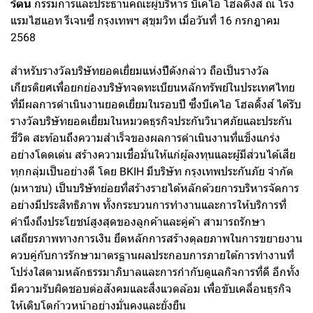
รัตน
กรรมการและประธานคณะผู้บริหาร บีเคไอ โฮลดิ้งส์ ณ โรง
แรมไฮแอท รีเจนซี่ กรุงเทพฯ สุขุมวิท เมื่อวันที่ 16 กรกฎาคม
2568
สำหรับรางวัลบริษัทยอดเยี่ยมแห่งปีดังกล่าว ถือเป็นรางวัล
เกียรติยศเพื่อยกย่องบริษัทจดทะเบียนหลักทรัพย์ในประเทศไทย
ที่มีผลการดำเนินงานยอดเยี่ยมในรอบปี ซึ่งบีเคไอ โฮลดิ้งส์ ได้รับ
รางวัลบริษัทยอดเยี่ยมในหมวดธุรกิจประกันวินาศภัยและประกัน
ชีวิต สะท้อนถึงความสำเร็จของผลการดำเนินงานที่แข็งแกร่ง
อย่างโดดเด่น สร้างความเชื่อมั่นให้แก่ผู้ลงทุนและผู้มีส่วนได้เสีย
ทุกกลุ่มเป็นอย่างดี โดย BKIH มีบริษัท กรุงเทพประกันภัย จำกัด
(มหาชน) เป็นบริษัทย่อยที่สร้างรายได้หลักด้วยการบริหารจัดการ
อย่างมีประสิทธิภาพ ทั้งกระบวนการทำงานและการให้บริการที่
คำนึงถึงประโยชน์สูงสุดของลูกค้าและคู่ค้า สามารถรักษา
เสถียรภาพทางการเงิน ยึดหลักการสร้างดุลยภาพในการขยายงาน
ควบคู่กับการรักษามาตรฐานผลประกอบการภายใต้การทำงานที่
โปร่งใสตามหลักธรรมาภิบาลและการกำกับดูแลกิจการที่ดี อีกทั้ง
มีความรับผิดชอบต่อสังคมและสิ่งแวดล้อม เพื่อขับเคลื่อนธุรกิจ
ให้เติบโตก้าวหน้าอย่างมั่นคงและยั่งยืน