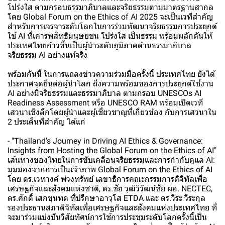
โปร่งใส ตามกรอบธรรมาภิบาลและจริยธรรมตามมาตรฐานสากล
โดย Global Forum on the Ethics of AI 2025 จะเป็นเวทีสำคัญ
สำหรับการเจรจาระดับโลกในการร่วมพัฒนาจริยธรรมการประยุกต์
ใช้ AI ที่เคารพสิทธิมนุษยชน โปร่งใส เป็นธรรม พร้อมผลักดันให้
ประเทศไทยก้าวขึ้นเป็นผู้นำระดับภูมิภาคด้านธรรมาภิบาล
จริยธรรม AI อย่างแท้จริง
พร้อมกันนี้ ในการแถลงข่าวความร่วมมือครั้งนี้ ประเทศไทย ยังได้
ประกาศจุดยืนต่อผู้นำโลก ถึงความพร้อมของการประยุกต์ใช้งาน
AI อย่างมีจริยธรรมและธรรมาภิบาล ตามกรอบ UNESCOs AI
Readiness Assessment หรือ UNESCO RAM พร้อมเปิดเวที
เสวนาเชิงลึกโดยผู้นำและผู้เชี่ยวชาญที่เกี่ยวข้อง กับการเสวนาใน
2 ประเด็นที่สำคัญ ได้แก่
- "Thailand's Journey in Driving AI Ethics & Governance:
Insights from Hosting the Global Forum on the Ethics of AI"
เส้นทางของไทยในการขับเคลื่อนจริยธรรมและการกำกับดูแล AI:
มุมมองจากการเป็นเจ้าภาพ Global Forum on the Ethics of AI
โดย ดร.เวทางค์ พ่วงทรัพย์ เลขาธิการคณะกรรมการดิจิทัลเพื่อ
เศรษฐกิจและสังคมแห่งชาติ, ดร.ชัย วุฒิวิวัฒน์ชัย ผอ. NECTEC,
ดร.ศักดิ์ เสกขุนทด ที่ปรึกษาอาวุโส ETDA และ ดร.วีระ วีระกุล
รองประธานสภาดิจิทัลเพื่อเศรษฐกิจและสังคมแห่งประเทศไทย ที่
จะมาร่วมแบ่งปันวิสัยทัศน์การใช้การประชุมระดับโลกครั้งนี้เป็น