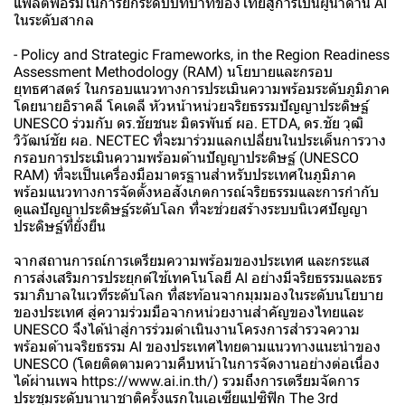
แพลตฟอร์มในการยกระดับบทบาทของไทยสู่การเป็นผู้นำด้าน AI
ในระดับสากล
- Policy and Strategic Frameworks, in the Region Readiness
Assessment Methodology (RAM) นโยบายและกรอบ
ยุทธศาสตร์ ในกรอบแนวทางการประเมินความพร้อมระดับภูมิภาค
โดยนายอิราคลี โคเดลี หัวหน้าหน่วยจริยธรรมปัญญาประดิษฐ์
UNESCO ร่วมกับ ดร.ชัยชนะ มิตรพันธ์ ผอ. ETDA, ดร.ชัย วุฒิ
วิวัฒน์ชัย ผอ. NECTEC ที่จะมาร่วมแลกเปลี่ยนในประเด็นการวาง
กรอบการประเมินความพร้อมด้านปัญญาประดิษฐ์ (UNESCO
RAM) ที่จะเป็นเครื่องมือมาตรฐานสำหรับประเทศในภูมิภาค
พร้อมแนวทางการจัดตั้งหอสังเกตการณ์จริยธรรมและการกำกับ
ดูแลปัญญาประดิษฐ์ระดับโลก ที่จะช่วยสร้างระบบนิเวศปัญญา
ประดิษฐ์ที่ยั่งยืน
จากสถานการณ์การเตรียมความพร้อมของประเทศ และกระแส
การส่งเสริมการประยุกต์ใช้เทคโนโลยี AI อย่างมีจริยธรรมและธร
รมาภิบาลในเวทีระดับโลก ที่สะท้อนจากมุมมองในระดับนโยบาย
ของประเทศ สู่ความร่วมมือจากหน่วยงานสำคัญของไทยและ
UNESCO จึงได้นำสู่การร่วมดำเนินงานโครงการสำรวจความ
พร้อมด้านจริยธรรม AI ของประเทศไทยตามแนวทางแนะนำของ
UNESCO (โดยติดตามความคืบหน้าในการจัดงานอย่างต่อเนื่อง
ได้ผ่านเพจ https://www.ai.in.th/) รวมถึงการเตรียมจัดการ
ประชุมระดับนานาชาติครั้งแรกในเอเซียแปซิฟิก The 3rd