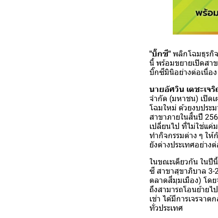
"บิ๊กซี"
พลิกโฉมธุรกิจ
นี้ พร้อมขยายเปิดสา
บิ๊กซีมินิอย่างต่อเนื
นายอัศวิน เตชะเจริ
จำกัด (มหาชน) เปิดเผ
โฉมใหม่ ด้วยงบประมา
สาขาภายในสิ้นปี 2568
เปลี่ยนไป ที่ไม่ใช่แค
ทำกิจกรรมต่าง ๆ ให้กั
ยังต่างประเทศอย่างต่
ในขณะเดียวกัน ในปีนี้
ซี สาขาสุขาภิบาล 3-2 
ตลาดสี่มุมเมือง) โดยจ
ถึงสามารถโอนย้ายไปท
เช่า ได้มีการเจรจาตกล
ทั่วประเทศ