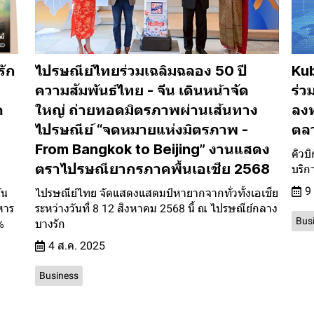
รัก
ไปรษณีย์ไทยร่วมเฉลิมฉลอง 50 ปี
Kub
ความสัมพันธ์ไทย - จีน เดินหน้าจัด
ร่
ด
ใหญ่ ถ่ายทอดมิตรภาพผ่านเส้นทาง
ลงท
ไปรษณีย์ “จดหมายแห่งมิตรภาพ -
ตลา
From Bangkok to Beijing” งานแสดง
คิวบิ
ตราไปรษณียากรภาคพื้นเอเชีย 2568
บริก
9
ัน
ไปรษณีย์ไทย จัดแสดงแสตมป์หายากจากทั่วทั้งเอเชีย
หาร
ระหว่างวันที่ 8 12 สิงหาคม 2568 นี้ ณ ไปรษณีย์กลาง
Bus
%
บางรัก
4 ส.ค. 2025
Business