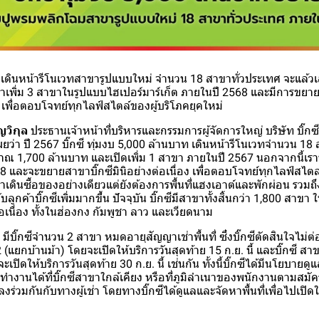
เดินหน้ารีโนเวทสาขารูปแบบใหม่ จำนวน 18 สาขาทั่วประเทศ จะแล้วเส
ขาเพิ่ม 3 สาขาในรูปแบบไฮเปอร์มาร์เก็ต ภายในปี 2568 และมีการขยา
่อง เพื่อตอบโจทย์ทุกไลฟ์สไตล์ของผู้บริโภคยุคใหม่
ญวิกุล
ประธานเจ้าหน้าที่บริหารและกรรมการผู้จัดการใหญ่ บริษัท บิ๊กซี 
ยว่า ปี 2567 บิ๊กซี ทุ่มงบ 5,000 ล้านบาท เดินหน้ารีโนเวทจำนวน 18
ณ 1,700 ล้านบาท และเปิดเพิ่ม 1 สาขา ภายในปี 2567 นอกจากนี้เร
 และจะขยายสาขาบิ๊กซีมินิอย่างต่อเนื่อง เพื่อตอบโจทย์ทุกไลฟ์สไตล์ล
่มาเดินซื้อของอย่างเดียวแต่ยังต้องการพื้นที่แฮงเอาต์และพักผ่อน รวมถึง
บลูกค้าบิ๊กซีเพิ่มมากขึ้น ปัจจุบัน บิ๊กซีมีสาขาทั้งสิ้นกว่า 1,800 ส
อเนื่อง ทั้งในฮ่องกง กัมพูชา ลาว และเวียดนาม
 มีบิ๊กซีจำนวน 2 สาขา หมดอายุสัญญาเช่าพื้นที่ ซึ่งบิ๊กซีตัดสินใจไม่ต่
(แยกบ้านม้า) โดยจะเปิดให้บริการวันสุดท้าย 15 ก.ย. นี้ และบิ๊กซี สาข
ะเปิดให้บริการวันสุดท้าย 30 ก.ย. นี้ เช่นกัน ทั้งนี้บิ๊กซีได้มีนโยบา
ำงานได้ที่บิ๊กซีสาขาใกล้เคียง หรือที่ภูมิลำเนาของพนักงานตามสมัค
งร่วมกันกับทางผู้เช่า โดยทางบิ๊กซีได้ดูแลและจัดหาพื้นที่เพื่อไปเปิด