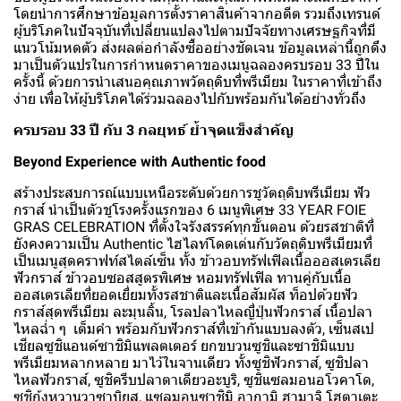
โดยนำการศึกษาข้อมูลการตั้งราคาสินค้าจากอดีต รวมถึงเทรนด์
ผู้บริโภคในปัจจุบันที่เปลี่ยนแปลงไปตามปัจจัยทางเศรษฐกิจที่มี
แนวโน้มหดตัว ส่งผลต่อกำลังซื้ออย่างชัดเจน ข้อมูลเหล่านี้ถูกดึง
มาเป็นตัวแปรในการกำหนดราคาของเมนูฉลองครบรอบ 33 ปีใน
ครั้งนี้ ด้วยการนำเสนอคุณภาพวัตถุดิบที่พรีเมียม ในราคาที่เข้าถึง
ง่าย เพื่อให้ผู้บริโภคได้ร่วมฉลองไปกับพร้อมกันได้อย่างทั่วถึง
ครบรอบ 33 ปี กับ 3 กลยุทธ์ ย้ำจุดแข็งสำคัญ
Beyond Experience with Authentic food
สร้างประสบการณ์แบบเหนือระดับด้วยการชูวัตถุดิบพรีเมียม ฟัว
กราส์ นำเป็นตัวชูโรงครั้งแรกของ 6 เมนูพิเศษ 33 YEAR FOIE
GRAS CELEBRATION ที่ตั้งใจรังสรรค์ทุกขั้นตอน ด้วยรสชาติที่
ยังคงความเป็น Authentic ไฮไลท์โดดเด่นกับวัตถุดิบพรีเมียมที่
เป็นเมนูสุดคราฟท์สไตล์เซ็น ทั้ง ข้าวอบทรัฟเฟิลเนื้อออสเตรเลีย
ฟัวกราส์ ข้าวอบซอสสูตรพิเศษ หอมทรัฟเฟิล ทานคู่กับเนื้อ
ออสเตรเลียที่ยอดเยี่ยมทั้งรสชาติและเนื้อสัมผัส ท็อปด้วยฟัว
กราส์สุดพรีเมียม ละมุนลิ้น, โรลปลาไหลญี่ปุ่นฟัวกราส์ เนื้อปลา
ไหลฉ่ำ ๆ เต็มคำ พร้อมกับฟัวกราส์ที่เข้ากันแบบลงตัว, เซ็นสเป
เชียลซูชิแอนด์ซาชิมิแพลตเตอร์ ยกขบวนซูชิและซาชิมิแบบ
พรีเมียมหลากหลาย มาไว้ในจานเดียว ทั้งซูชิฟัวกราส์, ซูชิปลา
ไหลฟัวกราส์, ซูชิครีบปลาตาเดียวอะบูริ, ซูชิแซลมอนอโวคาโด,
ซูชิกุ้งหวานวาซาบิยูสุ, แซลมอนซาชิมิ อากามิ ฮามาจิ โฮตาเตะ