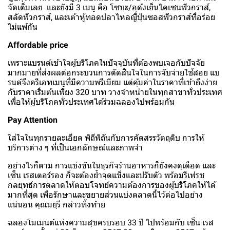
จัดเต็มเลย และยังมี 3 เมนู คือ โซบะ/อุด้งเย็นไคเซนฟัวกราส์,
สลัดฟัวกราส์, และเต้าหู้ทอดปลาไหลญี่ปุ่นซอสฟัวกราส์ที่อร่อย
ไม่แพ้กัน
Affordable price
เพราะแบรนด์เข้าใจผู้บริโภคในปัจจุบันที่ต้องพบเจอกับปัจจัย
มากมายที่ส่งผลต่อกระบวนการตัดสินใจในการจับจ่ายใช้สอย แบ
รนด์จึงครีเอทเมนูที่มีความพรีเมียม แต่คุ้มค่าในราคาที่เข้าถึงง่าย
กับราคาเริ่มต้นเพียง 320 บาท วางจำหน่ายในทุกสาขาทั่วประเทศ
เพื่อให้ผู้บริโภคทั่วประเทศได้ร่วมฉลองไปพร้อมกัน
Pay Attention
ใส่ใจในทุกรายละเอียด พิถีพิถันกับการคัดสรรวัตถุดิบ การให้
บริการต่าง ๆ ที่เป็นเอกลักษณ์และภาพจำ
อย่างไรก็ตาม การแข่งขันในธุรกิจร้านอาหารก็ยังคงดุเดือด และ
เซ็น เรสเตอร์รอง ก็จะต้องย้ำจุดแข็งและปรับตัว พร้อมรีเฟรช
กลยุทธ์การตลาดให้ตอบโจทย์ความต้องการของผู้บริโภคให้ได้
มากที่สุด เพื่อรักษาและขยายส่วนแบ่งตลาดนี้ไว้ต่อไปอย่าง
แน่นอน คุณมยุรี กล่าวทิ้งท้าย
ฉลองโมเมนต์แห่งความสุขครบรอบ 33 ปี ไปพร้อมกับ เซ็น เรส