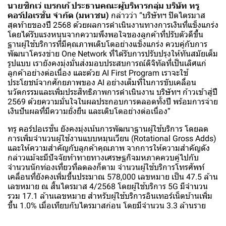
นายซิกเว่ เบรกเก้ ประธานคณะผู้บริหารกลุ่ม บริษัท ทรู
คอร์ปอเรชั่น จำกัด (มหาชน)
กล่าวว่า “บริษัทฯ ปิดไตรมาส
สุดท้ายของปี 2568 ด้วยผลการดำเนินงานทางการเงินที่แข็งแกร่ง
โดยได้รับแรงหนุนจากความพึงพอใจของลูกค้าที่ปรับตัวดีขึ้น
ฐานผู้ใช้บริการที่มีคุณภาพเติบโตอย่างแข็งแกร่ง ควบคู่กับการ
พัฒนาโครงข่าย One Network ที่ได้รับการปรับปรุงให้ทันสมัยเต็ม
รูปแบบ เรายังคงมุ่งมั่นส่งมอบประสบการณ์ดิจิทัลที่เป็นเลิศแก่
ลูกค้าอย่างต่อเนื่อง และด้วย AI First Program เราจะใช้
ประโยชน์จากศักยภาพของ AI อย่างเต็มที่ในการขับเคลื่อน
นวัตกรรมและเพิ่มประสิทธิภาพการดำเนินงาน บริษัทฯ ก้าวเข้าสู่ปี
2569 ด้วยความมั่นใจในผลประกอบการตลอดทั้งปี พร้อมการจ่าย
เงินปันผลที่มีความยั่งยืน และเติบโตอย่างต่อเนื่อง”
ทรู คอร์ปอเรชั่น ยังคงมุ่งเน้นการพัฒนาฐานผู้ใช้บริการ โดยลด
การเพิ่มจำนวนผู้ใช้งานแบบหมุนเวียน (Rotational Gross Adds)
และให้ความสำคัญกับลูกค้าคุณภาพ จากการให้ความสำคัญดัง
กล่าวแม้จะมีปัจจัยท้าทายทางเศรษฐกิจมหภาคควบคู่ไปกับ
จำนวนนักท่องเที่ยวที่ลดลงก็ตาม จำนวนผู้ใช้บริการโทรศัพท์
เคลื่อนที่ยังคงเพิ่มขึ้นประมาณ 578,000 เลขหมาย เป็น 47.5 ล้าน
เลขหมาย ณ สิ้นไตรมาส 4/2568 โดยผู้ใช้บริการ 5G มีจำนวน
รวม 17.1 ล้านเลขหมาย สำหรับผู้ใช้บริการอินเทอร์เน็ตบ้านเพิ่ม
ขึ้น 1.0% เมื่อเทียบกับไตรมาสก่อน โดยมีจำนวน 3.3 ล้านราย