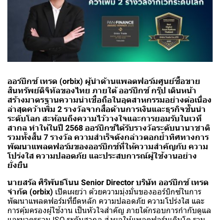
ออร์บิกซ์ เทรด (orbix) ผู้นำด้านแพลตฟอร์มศูนย์ซื้อขาย
สินทรัพย์ดิจิทัลของไทย ภายใต้ ออร์บิกซ์ กรุ๊ป เดินหน้า
สร้างมาตรฐานความน่าเชื่อถือในอุตสาหกรรมอย่างต่อเนื่อง
ล่าสุดคว้าเพิ่ม 2 รางวัลจากสื่อด้านการเงินและธุรกิจชั้นนำ
ระดับโลก สะท้อนถึงความไว้วางใจและการยอมรับในเวที
สากล ทำให้ในปี 2568 ออร์บิกซ์ได้รับรางวัลระดับนานาชาติ
รวมทั้งสิ้น 7 รางวัล ความสำเร็จดังกล่าวตอกย้ำทิศทางการ
พัฒนาแพลตฟอร์มของออร์บิกซ์ที่ให้ความสำคัญกับ ความ
โปร่งใส ความปลอดภัย และประสบการณ์ผู้ใช้งานอย่าง
ยั่งยืน
นายสรัล ศิริพันธ์โนน Senior Director บริษัท ออร์บิกซ์ เทรด
จำกัด (orbix)
เปิดเผยว่า ด้วยความมุ่งมั่นของออร์บิกซ์ในการ
พัฒนาแพลตฟอร์มที่ยึดหลัก ความปลอดภัย ความโปร่งใส และ
การคุ้มครองผู้ใช้งาน เป็นหัวใจสำคัญ ภายใต้กรอบการกำกับดูแล
และมาตรฐาน ISO ระดับสากล ส่งผลให้แพลตฟอร์มเติบโต รวม