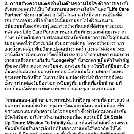
2. การสร้างความแตกต่างในด้านความใส่ใจ
ด้วยการยกระดับ
ตัวแทนทุกคนให้เป็น
“ตัวแทนของความใส่ใจ”
และ
“Life Care
Partner”
ซึ่งหมายถึงความใส่ใจในลูกค้าให้มีคุณภาพชีวิตที่ดี
รอบด้านทุกช่วงชีวิตตั้งแต่วันนี้และตลอดไป ด้วยแผนงาน
สนับสนุนทั้งองค์ความรู้และการสร้างทัศนคติที่ดีผ่านการอบรม
หลักสูตร Life Care Partner พร้อมเสริมทักษะและศักยภาพด้าน
ต่างๆ เพื่อเตรียมความพร้อมและรองรับกับสภาวการณ์ปัจจุบันและ
ในอนาคตที่กำลังจะมาถึง ด้วยสภาพสังคม โครงสร้างประชากร
และสิ่งแวดล้อมที่เปลี่ยนแปลงอย่างรวดเร็ว ส่งผลให้สังคมไทย
คำนึงถึงการมีคุณภาพชีวิตที่ดีในระยะยาว ทั้งด้านสุขภาพ และการ
วางแผนชีวิตอย่างยั่งยืน
“Longevity”
ซึ่งจะกลายเป็นหัวใจสำคัญ
ที่ทุกคนใฝ่หาและการเตรียมความพร้อมกับการใช้ชีวิตที่ยืนยาวยิ่ง
ขึ้นจะเป็นสิ่งจำเป็นสำหรับทุกคน จึงนับเป็นโอกาสของตัวแทน
กรุงเทพประกันชีวิต ในการเปลี่ยนแปลงที่จะให้บริการต่อสังคม
ซึ่งทุกท่านต้องรับมือด้วยการเรียนรู้ที่มากขึ้นเพื่อเป็นนักขายที่
รอบรู้ และได้รับการพัฒนาทักษะด้านต่างๆอย่างครอบคลุม
“ผมขอขอบคุณนักขายกรุงเทพประกันชีวิตทุกท่านที่สามารถสร้าง
ผลงานที่ยอดเยี่ยมในทุกๆด้าน ซึ่งตอกย้ำถึงความเป็นมืออาชีพ
อย่างสม่ำเสมอด้วยความใส่ใจต่อลูกค้า ซึ่งทำให้กรุงเทพประกัน
ชีวิตได้รับความไว้วางใจมาอย่างต่อเนื่อง และในปีนี้
2X Scale
Up Team: Mission To Infinity
คือ ภารกิจครั้งสำคัญที่เราจะร่วม
กันผลักดันสร้างการเติบโตเป็นสองเท่าแบบไร้ขีดจำกัด ให้ได้