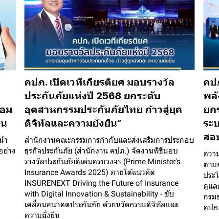
คปภ. เปิดเวทีเกียรติยศ มอบรางวัล
คปภ
น
ประกันภัยแห่งปี 2568 ยกระดับ
พลั
้อม
อุตสาหกรรมประกันภัยไทย ก้าวสู่ยุค
ยกร
าน
ดิจิทัลและความยั่งยืน”
ระบ
สอบ
น้า
สำนักงานคณะกรรมการกำกับและส่งเสริมการประกอบ
อย่าง
ธุรกิจประกันภัย (สำนักงาน คปภ.) จัดงานพิธีมอบ
ความ
รางวัลประกันภัยดีเด่นครบวงจร (Prime Minister's
ตามก
Insurance Awards 2025) ภายใต้แนวคิด
ประ
INSURENEXT Driving the Future of Insurance
ดูแล
with Digital Innovation & Sustainability - ขับ
กรมธ
เคลื่อนอนาคตประกันภัย ด้วยนวัตกรรมดิจิทัลและ
คปภ
ความยั่งยืน