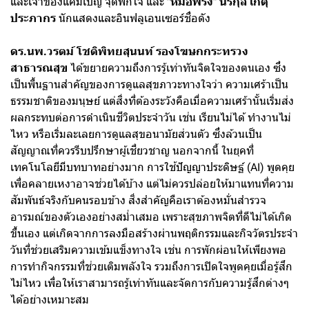
และเจ้าของแคมเปญ จุดพักใจ และ
"หมอฟรัง" นรีกุล เกตุ
ประภากร
นักแสดงและอินฟลูเอนเซอร์ชื่อดัง
ดร.นพ.วรตม์ โชติพิทยสุนนท์ รองโฆษกกระทรวง
สาธารณสุข
ได้ขยายความถึงการรู้เท่าทันจิตใจของตนเอง ซึ่ง
เป็นพื้นฐานสำคัญของการดูแลสุขภาวะทางใจว่า ความเศร้าเป็น
ธรรมชาติของมนุษย์ แต่สิ่งที่ต้องระวังคือเมื่อความเศร้านั้นเริ่มส่ง
ผลกระทบต่อการดำเนินชีวิตประจำวัน เช่น เรียนไม่ได้ ทำงานไม่
ไหว หรือเริ่มละเลยการดูแลสุขอนามัยส่วนตัว ซึ่งล้วนเป็น
สัญญาณที่ควรรีบปรึกษาผู้เชี่ยวชาญ นอกจากนี้ ในยุคที่
เทคโนโลยีมีบทบาทอย่างมาก การใช้ปัญญาประดิษฐ์ (AI) พูดคุย
เพื่อคลายเหงาอาจช่วยได้บ้าง แต่ไม่ควรปล่อยให้มาแทนที่ความ
สัมพันธ์จริงกับคนรอบข้าง สิ่งสำคัญคือเราต้องหมั่นสำรวจ
อารมณ์ของตัวเองอย่างสม่ำเสมอ เพราะสุขภาพจิตที่ดีไม่ได้เกิด
ขึ้นเอง แต่เกิดจากการลงมือสร้างผ่านพฤติกรรมและกิจวัตรประจำ
วันที่ช่วยเสริมความเข้มแข็งทางใจ เช่น การพักผ่อนให้เพียงพอ
การทำกิจกรรมที่ช่วยเติมพลังใจ รวมถึงการเปิดใจพูดคุยเมื่อรู้สึก
ไม่ไหว เพื่อให้เราสามารถรู้เท่าทันและจัดการกับความรู้สึกต่างๆ
ได้อย่างเหมาะสม