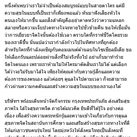
หนึ่งค้นพบว่าเราไม่จำเป็นต้องสมบูรณ์แบบในสายตาใคร แค่มี
ความสุขในแบบที่เป็นเราก็เพียงพอแล้ว หันมาฟังเสียงหัวใจ
ตนเองให้มากขึ้น และสิ่งสำคัญคืออย่าคาดหวังว่าความแหลก
สลายหรือความเจ็บปวดทางใจจะหายไปชั่วข้ามคืน ขอให้เชื่อมั่น
ว่าการเยียวยาจิตใจนั้นต้องใช้เวลา ตราบใดที่กราฟชีวิตโดยรวม
ของเราดีขึ้น นั่นแปลว่าเรากำลังก้าวไปในทิศทางที่ถูกต้อง
สำหรับใครที่กำลังเผชิญกับคอมเมนต์ด้านลบในโซเชียลมีเดีย ขอ
ให้เลือกรับและปล่อยผ่านสิ่งที่ไม่จริงทิ้งไป อย่าเก็บมาทำร้าย
จิตใจตนเอง เพราะเราห้ามไม่ให้ใครมาตัดสินเราไม่ได้ แต่เลือก
ได้ว่าจะไม่รับมาใส่ใจ เพียงให้คุณค่ากับความรู้สึกและความ
ต้องการของตนเอง แล้วค่อยๆ ดูแลใจไปตามเวลา ก็จะสามารถ
ก้าวผ่านความกดดันและสร้างความสุขในแบบของเราเองได้
บริษัทฯ พร้อมเดินหน้าจัดกิจกรรม กรุงเทพประกันภัย ส่งเสริมสุข
ภาพใจ ใส่ใจสุขภาพจิต ภายใต้แนวคิด ยินดีที่ได้รู้ใจ อย่างต่อ
เนื่อง เพื่อสร้างความตระหนักรู้และความเข้าใจเกี่ยวกับการดูแล
สุขภาพจิตในสถาบันการศึกษา และเสริมสร้างสุขภาวะทางใจที่ดี
ให้แก่เยาวชนคนรุ่นใหม่ โดยมุ่งหวังให้สังคมไทยเป็นสังคมที่