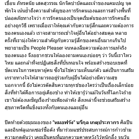
เขื่อน ภัทรดนัย เสตสุวรรณ นักจิตบำบัดและเจ้าของแคมเปญ จุด
พักใจ เน้นย้ำถึงความสำคัญของการรักตนเองและการสร้างพื้นที่
ปลอดภัยทางใจว่า การรักตนเองเป็นจุดเริ่มต้นของการรักคนอื่น
อย่างถูกวิธี เพราะเมื่อเราให้คุณค่ากับความรู้สึกและความต้องการ
ของตนเองแล้ว เราจะสามารถเข้าใจผู้อื่นได้อย่างสมดุล หลาย
ครั้งที่เรามุ่งให้ความสำคัญกับความรู้สึกของคนอื่นมากเกินไป
พยายามเป็น People Pleaser จนหลงลืมความต้องการแท้จริง
ของตนเอง จึงอยากชวนให้ลองถามตนเองบ่อยๆ ว่า วันนี้เราไหว
ไหม และกล้าที่จะปฏิเสธสิ่งที่บั่นทอนใจ พร้อมสร้างขอบเขตที่
ชัดเจนในการคบหาผู้คน ซึ่งไม่ใช่ความเห็นแก่ตัว แต่เป็นการเสริม
เกราะทางใจให้สามารถอยู่ร่วมกับผู้อื่นได้อย่างมีความสุข
นอกจากนี้ ยังไม่ควรตัดสินความทุกข์ของใครว่าเป็นเรื่องเล็กน้อย
สิ่งที่ทำได้คือการอยู่เคียงข้าง ทำให้เขารู้ว่าแม้ในวันที่โลกใจร้าย
เขาไม่ต้องเผชิญเรื่องร้ายเพียงลำพัง สิ่งเหล่านี้จะช่วยเสริมสร้าง
สุขภาพจิตที่แข็งแรงทั้งกับตนเองและผู้อื่น
ปิดท้ายด้วยมุมมองของ
"หมอฟรัง" นรีกุล เกตุประภากร
ศิลปิน
และอินฟลูเอนเซอร์ชื่อดัง ที่มาร่วมแชร์ประสบการณ์การก้าวข้าม
ความกดดันว่า เคยเป็นคนที่แบกความคาดหวังไว้หนักอึ้ง จนวัน