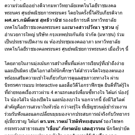
ความร่วมมืออย่างดีจากมหาวิทยาลัยเทคโนโลยีราชมงคล
พระนคร ศูนย์พณิชยการพระนคร โดยในครั้งนี้ได้รับเกียรติจาก
ผศ.ดร.กษิดิ์เดช สุทธิวานิช
รองอธิการบดี มหาวิทยาลัย
เทคโนโลยีราชมงคลพระนคร และ
นางสาวปวีณา จูชวน
ผู้
อำนวยการใหญ่ บริษัท กรุงเทพประกันภัย จำกัด (มหาชน) ร่วม
เป็นประธานเปิดงาน ณ ห้องประชุมมงคลอาภา มหาวิทยาลัย
เทคโนโลยีราชมงคลพระนคร ศูนย์พณิชยการพระนคร เมื่อเร็วๆ นี้
โดยภายในงานมุ่งเน้นการสร้างพื้นที่แห่งการเรียนรู้ที่เข้าถึงง่าย
และเป็นมิตร เปิดโอกาสให้นักศึกษาได้สำรวจจิตใจของตนเอง
พร้อมเสริมความเข้าใจเกี่ยวกับการดูแลสุขภาวะทางใจ ผ่าน
นิทรรศการแบบ Interactive และสื่อวิดีโอกราฟิกชุด ยินดีที่ได้รู้ใจ
ที่ถ่ายทอดเรื่องราวผ่าน 4 คาแรกเตอร์เพื่อนซี้ทางใจ ได้แก่ น้องรู้
ใจ น้องใส่ใจ น้องเปิดใจ และน้องเบาใจ นอกจากนี้ ยังมีไฮไลต์
สำคัญคือการเสวนาในหัวข้อ กว่าจะรู้ใจ ที่เชิญชวนผู้เข้าร่วมงาน
ร่วมรับฟังและแลกเปลี่ยนมุมมองจากประสบการณ์จริงกับวิทยากร
ผู้เชี่ยวชาญ ได้แก่
ดร.นพ.วรตม์ โชติพิทยสุนนท์
รองโฆษก
กระทรวงสาธารณสุข
"เขื่อน" ภัทรดนัย เสตสุวรรณ
นักจิตบำบัด