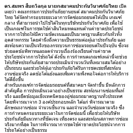
ดร.สมพร สืบถวิลกุล นายกสมาคมประกันวินาศภัยไทย
เปิด
เผยว่า คณะกรรมการประกันภัยยานยนต์ สมาคมประกันวินาศภัย
ไทย ได้จัดทำกรอบระยะเวลาการจัดซ่อมรถยนต์ให้เป็น เกณฑ์
กลาง ที่สามารถนำไปใช้ได้ในทุกบริษัทประกันวินาศภัย เพื่อใช้
เป็นเกณฑ์ในการชดใช้ค่าสินไหมทดแทนด้านค่าขาดประโยชน์
จากการใช้รถให้มีความชัดเจนและเป็นมาตรฐานเดียวกันทั่วทั้ง
อุตสาหกรรม โดยคำนึงถึงความเป็นธรรมต่อผู้เอาประกันภัย และ
สะท้อนความเป็นจริงของกระบวนการซ่อมรถยนต์ในปัจจุบัน ซึ่งจะ
ช่วยลดข้อพิพาทและลดจำนวนเรื่องร้องเรียนด้านค่าขาด
ประโยชน์จากการใช้รถได้ ดังนั้น การกำหนดเกณฑ์เหล่านี้จะช่วย
ให้บริษัทประกันภัยสามารถประเมินจำนวนวันที่เหมาะสมได้อย่าง
เป็นระบบ และช่วยให้ผู้เอาประกันภัยได้รับการชดเชยที่สะท้อน
งานซ่อมจริง ลดข้อโต้แย้งและเพิ่มความพึงพอใจต่อการให้บริการ
ได้ดียิ่งขึ้น
สำหรับเกณฑ์การจัดซ่อมรถยนต์ที่สมาคมฯ จัดทำขึ้น มีหลักการ
สำคัญคือ การประเมินเวลาอย่างเป็นธรรม สะท้อนงานซ่อมที่แท้
จริง และยึดข้อมูลเชิงเทคนิคของอู่ซ่อมรถมาตรฐานทั่วประเทศ
โดยพิจารณาจาก 3 องค์ประกอบหลัก ได้แก่ พิจารณาตาม
ลักษณะงานซ่อม จำนวนชิ้นงาน และจำนวนวันซ่อมตามจริง ซึ่ง
การกำหนดกรอบระยะเวลาในการจัดซ่อมนี้ เพื่อช่วยให้บริษัท
ประกันภัยมีแนวทางที่ชัดเจน เที่ยงตรง และสะท้อนสภาพการซ่อม
จริงมากที่สุด ในการพิจารณาการชดใช้ค่าขาดประโยชน์จากการ
ใช้รถได้อย่างเป็นธรรม