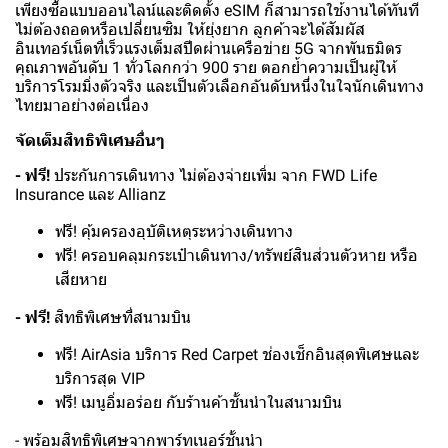
เพียงซื้อแบบออนไลน์และติดตั้ง eSIM ก็สามารถใช้งานได้ทันที
ไม่ต้องถอดหรือเปลี่ยนซิม ให้ยุ่งยาก ลูกค้าจะได้สัมผัส
อินเทอร์เน็ตที่เร็วแรงเต็มสปีดผ่านเครือข่าย 5G จากพันธมิตร
คุณภาพอันดับ 1 ทั่วโลกกว่า 900 ราย ตอกย้ำความเป็นผู้ให้
บริการโรมมิ่งตัวจริง และเป็นตัวเลือกอันดับหนึ่งในใจนักเดินทาง
ไทยมาอย่างต่อเนื่อง
จัดเต็มสิทธิพิเศษอื่นๆ
- ฟรี!
ประกันการเดินทาง ไม่ต้องจ่ายเพิ่ม จาก FWD Life
Insurance และ Allianz
ฟรี! คุ้มครองอุบัติเหตุระหว่างเดินทาง
ฟรี! ครอบคลุมกระเป๋าเดินทาง/ทรัพย์สินส่วนตัวหาย หรือ
เสียหาย
- ฟรี!
สิทธิพิเศษที่สนามบิน
ฟรี! AirAsia บริการ Red Carpet ช่องเช็กอินสุดพิเศษและ
บริการสุด VIP
ฟรี! เมนูอิ่มอร่อย กับร้านค้าชั้นนำในสนามบิน
- พร้อมสิทธิพิเศษจากพาร์ทเนอร์ชั้นนำ