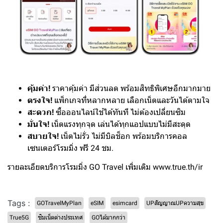
คุ้มค่า!
ราคาคุ้มค่า มีส่วนลด พร้อมสิทธิพิเศษอีกมากมาย
ตรงใจ!
แพ็กเกจที่หลากหลาย เลือกเน็ตและวันได้ตามใจ
สะดวก!
ซื้อออนไลน์ใช้ได้ทันที ไม่ต้องเปลี่ยนซิม
มั่นใจ!
เน็ตแรงทุกจุด เล่นได้ทุกแอปแบบไม่มีสะดุด
สบายใจ!
เน็ตไม่รั่ว ไม่มีบิลช็อก พร้อมบริการคอล
เซนเตอร์โรมมิ่ง ฟรี 24 ชม.
รายละเอียดบริการโรมมิ่ง GO Travel เพิ่มเติม www.true.th/ir
Tags :
GOTravelMyPlan
eSIM
esimcard
UPสัญญาณUPความสุข
True5G
ซิมเน็ตต่างประเทศ
GOได้มากกว่า