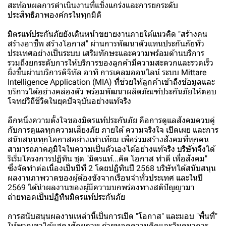
สะท้อนผลการดำเนินงานที่แข็งแกร่งและการยกระดับ
ประสิทธิภาพองค์กรในทุกมิติ
มิตรแท้ประกันภัยยังเดินหน้าขยายงานภายใต้แนวคิด "สร้างคน
สร้างอาชีพ สร้างโอกาส" ผ่านการพัฒนาตัวแทนประกันภัยทั่ว
ประเทศอย่างเป็นระบบ เสริมทักษะและความพร้อมด้านบริการ
รวมถึงยกระดับการให้บริการของลูกค้ามีความสะดวกและรวดเร็ว
ยิ่งขึ้นผ่านบริการดิจิทัล อาทิ การเคลมออนไลน์ ระบบ Mittare
Intelligence Application (MIA) ที่ช่วยให้ลูกค้าเข้าถึงข้อมูลและ
บริการได้อย่างคล่องตัว พร้อมพัฒนาผลิตภัณฑ์ประกันภัยให้ตอบ
โจทย์วิถีชีวิตในยุคปัจจุบันอย่างแท้จริง
อีกหนึ่งความตั้งใจของมิตรแท้ประกันภัย คือการดูแลสังคมควบคู่
กับการดูแลทุกความเสี่ยงภัย ภายใต้ ความจริงใจ เปิดเผย และการ
สนับสนุนทุกโอกาสอย่างเท่าเทียม เพื่อร่วมสร้างสังคมที่ทุกคน
สามารถภาคภูมิใจในความเป็นตัวเองได้อย่างแท้จริง บริษัทจึงได้
ริเริ่มโครงการปฏิทิน ชุด "มิตรแท้...คิด โอกาส ทำดี เพื่อสังคม"
ซึ่งจัดทำต่อเนื่องเป็นปีที่ 2 โดยปฏิทินปี 2568 บริษัทได้สนับสนุน
ผลงานภาพวาดของผู้ต้องขังจากเรือนจำทั่วประเทศ และในปี
2569 ได้นำผลงานของผู้มีความบกพร่องทางสติปัญญามา
ถ่ายทอดเป็นปฏิทินมิตรแท้ประกันภัย
การสนับสนุนผลงานเหล่านี้เป็นการเปิด "โอกาส" และมอบ "พื้นที่"
ให้พวกเขาได้แสดงศักยภาพ ถ่ายทอดความคิดและจินตนาการ