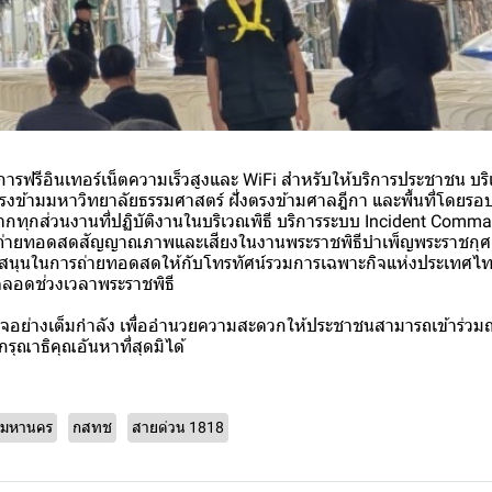
ริการฟรีอินเทอร์เน็ตความเร็วสูงและ WiFi สำหรับให้บริการประชาชน บ
งข้ามมหาวิทยาลัยธรรมศาสตร์ ฝั่งตรงข้ามศาลฎีกา และพื้นที่โดยร
ทุกส่วนงานที่ปฏิบัติงานในบริเวณพิธี บริการระบบ Incident Comm
จรถ่ายทอดสดสัญญาณภาพและเสียงในงานพระราชพิธีบำเพ็ญพระราชกุศล
ับสนุนในการถ่ายทอดสดให้กับโทรทัศน์รวมการเฉพาะกิจแห่งประเทศไทย
อดช่วงเวลาพระราชพิธี
รกิจอย่างเต็มกำลัง เพื่ออำนวยความสะดวกให้ประชาชนสามารถเข้าร่
ุณาธิคุณอันหาที่สุดมิได้
พมหานคร
กสทช
สายด่วน 1818