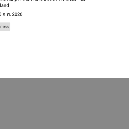
land
0 ก.พ. 2026
iness