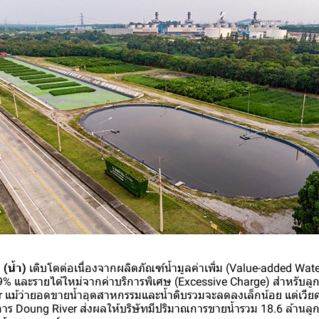
(น้ำ)
เติบโตต่อเนื่องจากผลิตภัณฑ์น้ำมูลค่าเพิ่ม (Value-added Wate
 29% และรายได้ใหม่จากค่าบริการพิเศษ (Excessive Charge) สำหรับลูกค
r แม้ว่ายอดขายน้ำอุตสาหกรรมและน้ำดิบรวมจะลดลงเล็กน้อย แต่เวีย
าร Doung River ส่งผลให้บริษัทมีปริมาณการขายน้ำรวม 18.6 ล้านลูก