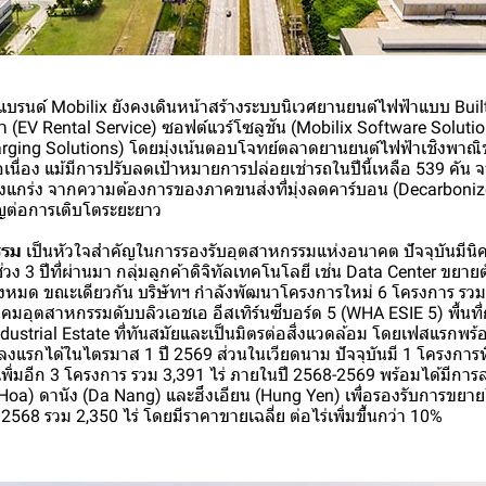
บรนด์ Mobilix ยังคงเดินหน้าสร้างระบบนิเวศยานยนต์ไฟฟ้าแบบ Built-
า (EV Rental Service) ซอฟต์แวร์โซลูชัน (Mobilix Software Soluti
rging Solutions) โดยมุ่งเน้นตอบโจทย์ตลาดยานยนต์ไฟฟ้าเชิงพาณิ
่อเนื่อง แม้มีการปรับลดเป้าหมายการปล่อยเช่ารถในปีนี้เหลือ 539 คั
็งแกร่ง จากความต้องการของภาคขนส่งที่มุ่งลดคาร์บอน (Decarboniz
ัญต่อการเติบโตระยะยาว
รรม
เป็นหัวใจสำคัญในการรองรับอุตสาหกรรมแห่งอนาคต ปัจจุบันมีน
ง 3 ปีที่ผ่านมา กลุ่มลูกค้าดิจิทัลเทคโนโลยี เช่น Data Center ขยาย
งหมด ขณะเดียวกัน บริษัทฯ กำลังพัฒนาโครงการใหม่ 6 โครงการ รวมก
คมอุตสาหกรรมดับบลิวเอชเอ อีสเทิร์นซีบอร์ด 5 (WHA ESIE 5) พื้นที่ก
dustrial Estate ที่ทันสมัยและเป็นมิตรต่อสิ่งแวดล้อม โดยเฟสแรกพ
ลงแรกได้ในไตรมาส 1 ปี 2569 ส่วนในเวียดนาม ปัจจุบันมี 1 โครงการ
เพิ่มอีก 3 โครงการ รวม 3,391 ไร่ ภายในปี 2568-2569 พร้อมได้มีกา
Hoa) ดานัง (Da Nang) และฮึงเอียน (Hung Yen) เพื่อรองรับการขยายใน
ี 2568 รวม 2,350 ไร่ โดยมีราคาขายเฉลี่ย ต่อไร่เพิ่มขึ้นกว่า 10%