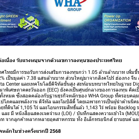
่อเนื่อง รับแรงหนุนจากตัวเลขการลงทุนของประเทศไทย
เทศไทยมีการขอรับการส่งเสริมการลงทุนกว่า 1.05 ล้านล้านบาท เพิ่มขึ
2% เป็นมูลค่า 7.38 แสนล้านบาท ส่วนใหญ่มาจากสิงคโปร์ ฮ่องกง จี
 Data Center และเทคโนโลยีดิจิทัลขั้นสูง สะท้อนบทบาทไทยในฐานะ Di
ัฒนาพิเศษภาคตะวันออก (EEC) ยังคงเป็นศูนย์กลางของการลงทุน คิด
ทั้งหมด ซึ่งสอดคล้องกับฐานธุรกิจหลักของ WHA Group ที่ครอบคลุมโ
โภคและพลังงาน ดิจิทัล และโมบิลิตี้ โดยเฉพาะการเป็นผู้นำด้านนิคมอ
่ดินได้ 1,105 ไร่ และโอนกรรมสิทธิ์แล้ว 1,143 ไร่ พร้อม Backlog 
 และ มี หนังสือแสดงเจตจำนง (LOI) / บันทึกแสดงความเข้าใจ (MOU) อ
าท จากลูกค้าหลากหลายอุตสาหกรรม ทั้ง อิเล็กทรอนิกส์ ยานยนต์ แล
ิจหลักในช่วงครึ่งแรกปี 2568