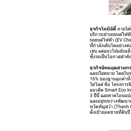
ธุรกิจโมบิลิตี้
ภายใต้แ
บริการเช่ารถยนต์ไฟฟ้
รถยนต์ไฟฟ้า (EV Cha
ที่กำลังเติบโตอย่างต
เชน แต่แนวโน้มยังแข
ซึ่งจะเป็นโอกาสสำค
ธุรกิจนิคมอุตสาหก
และเวียดนาม โดยในช่ว
16% ของฐานลูกค้าทั้
ไฮไลต์ คือ โครงการนิ
แนวคิด Smart Eco In
3 ปีนี้ และคาดโอนแป
และอยู่ระหว่างพัฒนา
หวัดทัญฮว้า (Thanh 
ตั้งเป้ายอดขายที่ดินป