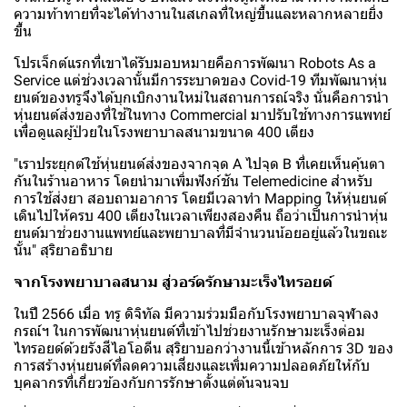
ความท้าทายที่จะได้ทำงานในสเกลที่ใหญ่ขึ้นและหลากหลายยิ่ง
ขึ้น
โปรเจ็กต์แรกที่เขาได้รับมอบหมายคือการพัฒนา Robots As a
Service แต่ช่วงเวลานั้นมีการระบาดของ Covid-19 ทีมพัฒนาหุ่น
ยนต์ของทรูจึงได้บุกเบิกงานใหม่ในสถานการณ์จริง นั่นคือการนำ
หุ่นยนต์ส่งของที่ใช้ในทาง Commercial มาปรับใช้ทางการแพทย์
เพื่อดูแลผู้ป่วยในโรงพยาบาลสนามขนาด 400 เตียง
"เราประยุกต์ใช้หุ่นยนต์ส่งของจากจุด A ไปจุด B ที่เคยเห็นคุ้นตา
กันในร้านอาหาร โดยนำมาเพิ่มฟังก์ชัน Telemedicine สำหรับ
การใช้ส่งยา สอบถามอาการ โดยมีเวลาทำ Mapping ให้หุ่นยนต์
เดินไปให้ครบ 400 เตียงในเวลาเพียงสองคืน ถือว่าเป็นการนำหุ่น
ยนต์มาช่วยงานแพทย์และพยาบาลที่มีจำนวนน้อยอยู่แล้วในขณะ
นั้น" สุริยาอธิบาย
จากโรงพยาบาลสนาม สู่วอร์ดรักษามะเร็งไทรอยด์
ในปี 2566 เมื่อ ทรู ดิจิทัล มีความร่วมมือกับโรงพยาบาลจุฬาลง
กรณ์ฯ ในการพัฒนาหุ่นยนต์ที่เข้าไปช่วยงานรักษามะเร็งต่อม
ไทรอยด์ด้วยรังสีไอโอดีน สุริยาบอกว่างานนี้เข้าหลักการ 3D ของ
การสร้างหุ่นยนต์ที่ลดความเสี่ยงและเพิ่มความปลอดภัยให้กับ
บุคลากรที่เกี่ยวข้องกับการรักษาตั้งแต่ต้นจนจบ