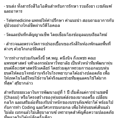
- ขนส่ง ทั้งสารรังสีไอโอดีนสำหรับการรักษา รวมถึงยา เวชภัณฑ์
และอาหาร
- Telemedicine แพทย์ให้คำปรึกษา คำแนะนำ สอบถามอาการกับ
ผู้ป่วยอย่างใกล้ชิดผ่านวิดีโอคอล
- วัดและบันทึกสัญญาณชีพ โดยเชื่อมโยงข้อมูลแบบเรียลไทม์
- สำรวจและตรวจวัดการเปรอะเปื้อนของรังสีในห้องพักและพื้นที่
ต่างๆ ด้วยไกเกอร์มิเตอร์
"การทำงานร่วมกันครั้งนี้ รศ.พญ. คนึงนิจ กิ่งเพชร คณะ
แพทยศาสตร์ จุฬาลงกรณ์มหาวิทยาลัย เป็นหัวหน้าทีมพัฒนาหุ่น
ยนต์ฝั่งเวชศาสตร์นิวเคลียร์ โดยร่วมดูภาพรวมการออกแบบหุ่น
ยนต์ให้ตอบโจทย์งานจริงในโรงพยาบาลได้อย่างปลอดภัย เพื่อ
ให้เทคโนโลยีใหม่ใช้งานได้จริงและช่วยทีมดูแลคนไข้ได้มาก
ที่สุด" สุริยากล่าว
สำหรับระยะเวลาในการพัฒนาอยู่ที่ 1 ปี เริ่มตั้งแต่การนำแชสซี
(Chassi) หรือโครงสร้างของหุ่นยนต์ส่งของมาถอดรื้อ เปลี่ยน
กลไก และเสริมล้อที่รองรับน้ำหนักของบรรจุภัณฑ์ยาได้ พร้อมไป
กับการทำ Coding และวิศวกรรมเกมกล เพื่อให้หุ่นยนต์เดินแล้ว
ไม่ล้ม เบรกแล้วไม่เสียบาลานซ์ เพราะจุดสำคัญคือความปลอดภัย
ที่พลาดไม่ได้แม้สักครั้งเดียว