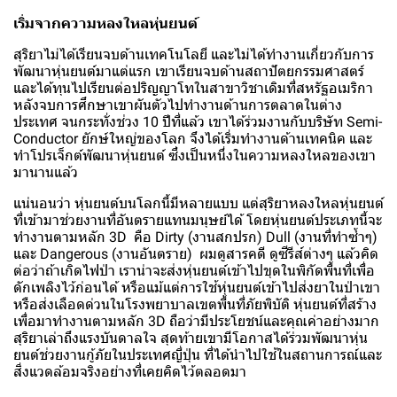
เริ่มจากความหลงใหลหุ่นยนต์
สุริยาไม่ได้เรียนจบด้านเทคโนโลยี และไม่ได้ทำงานเกี่ยวกับการ
พัฒนาหุ่นยนต์มาแต่แรก เขาเรียนจบด้านสถาปัตยกรรมศาสตร์
และได้ทุนไปเรียนต่อปริญญาโทในสาขาวิชาเดิมที่สหรัฐอเมริกา
หลังจบการศึกษาเขาผันตัวไปทำงานด้านการตลาดในต่าง
ประเทศ จนกระทั่งช่วง 10 ปีที่แล้ว เขาได้ร่วมงานกับบริษัท Semi-
Conductor ยักษ์ใหญ่ของโลก จึงได้เริ่มทำงานด้านเทคนิค และ
ทำโปรเจ็กต์พัฒนาหุ่นยนต์ ซึ่งเป็นหนึ่งในความหลงใหลของเขา
มานานแล้ว
แน่นอนว่า หุ่นยนต์บนโลกนี้มีหลายแบบ แต่สุริยาหลงใหลหุ่นยนต์
ที่เข้ามาช่วยงานที่อันตรายแทนมนุษย์ได้ โดยหุ่นยนต์ประเภทนี้จะ
ทำงานตามหลัก 3D คือ Dirty (งานสกปรก) Dull (งานที่ทำซ้ำๆ)
และ Dangerous (งานอันตราย) ผมดูสารคดี ดูซีรีส์ต่างๆ แล้วคิด
ต่อว่าถ้าเกิดไฟป่า เราน่าจะส่งหุ่นยนต์เข้าไปขุดในพิกัดพื้นที่เพื่อ
ดักเพลิงไว้ก่อนได้ หรือแม้แต่การใช้หุ่นยนต์เข้าไปส่งยาในป่าเขา
หรือส่งเลือดด่วนในโรงพยาบาลเขตพื้นที่ภัยพิบัติ หุ่นยนต์ที่สร้าง
เพื่อมาทำงานตามหลัก 3D ถือว่ามีประโยชน์และคุณค่าอย่างมาก
สุริยาเล่าถึงแรงบันดาลใจ สุดท้ายเขามีโอกาสได้ร่วมพัฒนาหุ่น
ยนต์ช่วยงานกู้ภัยในประเทศญี่ปุ่น ที่ได้นำไปใช้ในสถานการณ์และ
สิ่งแวดล้อมจริงอย่างที่เคยคิดไว้ตลอดมา