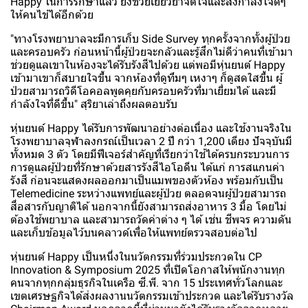
Happy ในการรักษาแล้ว ยังช่วยเยียวยาจิตใจและส่งกำลังใจดีๆ
ให้คนไข้ได้อีกด้วย
"ทางโรงพยาบาลจะมีการเก็บ Side Survey ทุกครั้งจากทั้งผู้ป่วย
และครอบครัว ก่อนหน้านี้ผู้ป่วยจะกลัวและรู้สึกไม่ดีว่าคนที่เข้ามา
ช่วยดูแลเขาในห้องจะได้รับรังสีไปด้วย แต่พอมีหุ่นยนต์ Happy
เข้ามาเขาก็สบายใจขึ้น จากห้องที่ดูทึมๆ เหงาๆ ก็ดูสดใสขึ้น ผู้
ป่วยสามารถวิดีโอคอลพูดคุยกับครอบครัวที่มาเยี่ยมได้ และมี
กำลังใจที่ดีขึ้น" สุริยาเล่าถึงผลตอบรับ
หุ่นยนต์ Happy ได้รับการพัฒนาอย่างต่อเนื่อง และใช้งานจริงใน
โรงพยาบาลจุฬาลงกรณ์เป็นเวลา 2 ปี กว่า 1,200 เตียง ปัจจุบันมี
ทั้งหมด 3 ตัว โดยมีฟีเจอร์สำคัญที่เรียกว่าใช้ได้ครบกระบวนการ
การดูแลผู้ป่วยที่รักษาด้วยสารรังสีไอโอดีน ได้แก่ การสแกนค่า
รังสี ก่อนจะแสดงผลออกมาเป็นแมพของตัวห้อง พร้อมกับเป็น
Telemedicine ระหว่างแพทย์และผู้ป่วย ตลอดจนผู้ป่วยสามารถ
สื่อสารกับญาติได้ นอกจากนี้ยังสามารถส่งอาหาร 3 มื้อ โดยไม่
ต้องใช้พยาบาล และสามารถวัดค่าต่าง ๆ ได้ เช่น ชีพจร ความดัน
และเก็บข้อมูลไว้บนคลาวด์เพื่อให้แพทย์ตรวจสอบต่อไป
หุ่นยนต์ Happy เป็นหนึ่งในนวัตกรรมที่ร่วมประกวดใน CP
Innovation & Symposium 2025 ที่เปิดโอกาสให้พนักงานทุก
คนจากทุกกลุ่มธุรกิจในเครือ ซี.พี. จาก 15 ประเทศทั่วโลกและ
เขตเศรษฐกิจได้ส่งผลงานนวัตกรรมเข้าประกวด และได้รับรางวัล