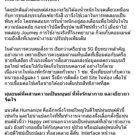
โดยปกติแล้วหุ่นยนต์ส่งของจะไม่ได้ลงน้ำหนักในจุดเดียวเหมือน
กับการขนส่งบรรจุภัณฑ์ยารังสี เราจึงใช้เวลาในการทดสอบเป็น
พันๆ ครั้ง โดยทดสอบการรับน้ำหนักอยู่สองเดือนเพื่อให้มั่นใจใน
ความปลอดภัย ก่อนนำไปฉีดขึ้นรูปตามดีไซน์ที่วางไว้ เมื่อนำไป
ทดสอบ Journey การใช้งานจริงที่โรงพยาบาล ก็จะเก็บคอมเมนต์
รวมถึงสิ่งที่เจอหน้างานมาปรับปรุงเพิ่มเติม
ในด้านการควบคุมสั่งการ เรียกว่าเครือข่าย 5G มีบทบาทสำคัญ
อย่างมาก เพราะเป็นการควบคุมผ่านแท็บเล็ตที่เชื่อมต่อกับเครือ
ข่ายที่เสถียร เร็วแรงเพื่อการสื่อสารและส่งข้อมูลผลตรวจแบบเรี
ยลไทม์ พร้อมไปกับจัดเก็บในระบบคลาวด์ อย่างไรก็ตาม
เนื่องจากในห้องพักรักษาบุตะกั่วหนา 1 ซม. ซึ่งเทียบเท่ากับความ
หนาของอิฐแดง 1 เมตร จึงมีการติดตั้ง Cell Site ในห้อง เพื่อใช้
การเชื่อมต่อใช้เครือข่ายได้อย่างเต็มประสิทธิภาพที่สุด
หุ่นยนต์ที่ผสานความเป็นมนุษย์ ที่ทั้งรักษากาย และเยียวยา
จิตใจ
แนวคิด Humanize คืออีกหนึ่งโจทย์ใหญ่ในดีไซน์หุ่นยนต์ตัวนี้
เช่นกัน และไม่น่าแปลกใจที่ทีมทำงานจากสองฝั่งเลือกตั้งชื่อหุ่น
ยนต์ตัวนี้ว่า Happy เพราะนอกจากจะเป็นหุ่นยนต์ที่เข้ามาช่วยงาน
แล้ว ยังสร้างรอยยิ้มให้กับบุคลากร ผู้ป่วย หรือแม้แต่ผู้พบเห็นได้
ด้วยดีไซน์เป็นรูปแมว ทั้งลวดลาย สีสัน Interface หน้าจอ