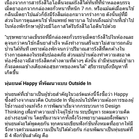
เนื่องจากการสารรังสีไอโอดีนจะแผ่รังสีได้ทันทีที่นำหลอดบรรจุ
เม็ดยาออกจากกล่องตะกั่วหนาที่หนัก 7 กก. หรือแม้แต่เมื่อคนไข้
กลืนเม็ดยาไปแล้วก็ยังมีรังสีแผ่ออกมาจากร่างกาย ดังนั้นผู้ที่มี
ส่วนในการดูแลคนไข้ ทั้งแพทย์ พยาบาล ไปจนถึงแม่บ้านที่เข้าไป
ในห้องพักรักษาผู้ป่วยมีโอกาสได้รับรังสีไอโอดีนไปด้วย
"บุรุษพยาบาลเข็นรถที่มีกล่องตะกั่วบรรจุเม็ดยารังสีไปในห้องและ
ดูจนกว่าคนไข้กลืนยาสำเร็จ หลังทำงานเสร็จเขาไม่สามารถกลับ
บ้านได้ทันที เพราะต้องพักจนกว่าปริมาณสารรังสีที่ตกค้างใน
ร่างกายลดลงในระดับปลอดภัย ส่วนแม่บ้านต้องทำความสะอาด
ห้องซึ่งอาจมีสารรังสีตกค้างตามที่ต่างๆ ดังนั้น ถ้ามีหุ่นยนต์เข้ามา
ก็จะลดผลข้างเคียงต่อสุขภาพของคนได้" สุริยาระบุถึงปัญหาที่
เกิดขึ้น
หุ่นยนต์ Happy ที่พัฒนาแบบ Outside In
หุ่นยนต์ที่เข้ามาเป็นผู้ช่วยสำคัญในวอร์ดแห่งนี้จึงชื่อว่า Happy
ซึ่งสร้างจากแนวคิด Outside In ที่มุ่งเน้นไปที่ความต้องการของผู้
ใช้งานอย่างแท้จริง การพัฒนาเริ่มจากกระบวนการ Design
Thinking เพื่อทำความเข้าใจผู้ใช้งาน ระบุปัญหา ระดมความคิด
อย่างรอบด้าน โดยทีมงานจากทั้งฝั่งโรงพยาบาลและฝั่งพัฒนา
หุ่นยนต์จะได้พูดคุยกัน ทุกคนจะเขียนฟังก์ชันทั้งหมดที่อยากให้มี
จึงหาจุดร่วมและความเป็นไปได้ด้วยกัน ก่อนพัฒนาเป็นหุ่นยนต์ที่
มี 4 ฟังก์ชันสำคัญ คือ