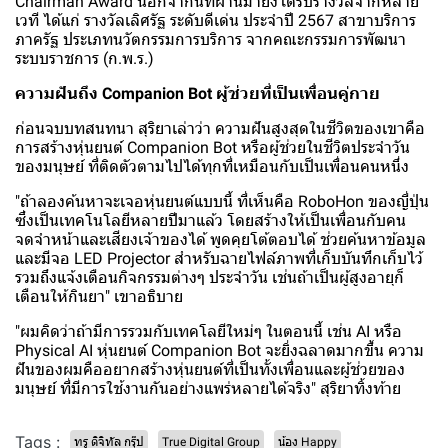
Chairman Award นอกจากนี้ที่ผ่านมายังได้รับรางวัลจากหลาย
เวที ได้แก่ รางวัลเลิศรัฐ ระดับดีเด่น ประจำปี 2567 สาขาบริการ
ภาครัฐ ประเภทนวัตกรรมการบริการ จากคณะกรรมการพัฒนา
ระบบราชการ (ก.พ.ร.)
ความฝันถึง Companion Bot ผู้ช่วยที่เป็นเพื่อนคู่กาย
ก่อนจบบทสนทนา สุริยาเล่าว่า ความฝันสูงสุดในชีวิตของเขาคือ
การสร้างหุ่นยนต์ Companion Bot หรือผู้ช่วยในชีวิตประจำวัน
ของมนุษย์ ที่ติดตัวตามไปได้ทุกที่เหมือนกับเป็นเพื่อนคนหนึ่ง
"ถ้าลองค้นหาจะเจอหุ่นยนต์แบบนี้ ที่เห็นคือ RoboHon ของญี่ปุ่น
ซึ่งเป็นเทคโนโลยีหลายปีมาแล้ว โดยสร้างให้เป็นเพื่อนกับคน
จดจำหน้าและเสียงเจ้าของได้ พูดคุยโต้ตอบได้ ช่วยค้นหาข้อมูล
และมีจอ LED Projector สำหรับฉายไฟล์ภาพที่เก็บบันทึกเก็บไว้
รวมถึงแจ้งเตือนกิจกรรมต่างๆ ประจำวัน เช่นถ้าเป็นผู้สูงอายุก็
เตือนให้กินยา" เขาอธิบาย
"ผมคิดว่าถ้ามีการรวมกับเทคโลยีใหม่ๆ ในตอนนี้ เช่น AI หรือ
Physical AI หุ่นยนต์ Companion Bot จะยิ่งฉลาดมากขึ้น ความ
ฝันของผมคืออยากสร้างหุ่นยนต์ที่เป็นทั้งเพื่อนและผู้ช่วยของ
มนุษย์ ที่มีการใช้งานกันอย่างแพร่หลายได้จริง" สุริยาทิ้งท้าย
Tags :
ทรู ดิจิทัล กรุ๊ป
True Digital Group
น้อง Happy