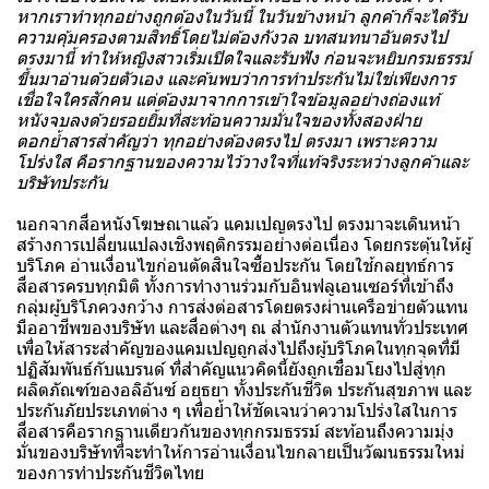
หากเราทำทุกอย่างถูกต้องในวันนี้ ในวันข้างหน้า ลูกค้าก็จะได้รับ
ความคุ้มครองตามสิทธิ์โดยไม่ต้องกังวล บทสนทนาอันตรงไป
ตรงมานี้ ทำให้หญิงสาวเริ่มเปิดใจและรับฟัง ก่อนจะหยิบกรมธรรม์
ขึ้นมาอ่านด้วยตัวเอง และค้นพบว่าการทำประกันไม่ใช่เพียงการ
เชื่อใจใครสักคน แต่ต้องมาจากการเข้าใจข้อมูลอย่างถ่องแท้
หนังจบลงด้วยรอยยิ้มที่สะท้อนความมั่นใจของทั้งสองฝ่าย
ตอกย้ำสารสำคัญว่า ทุกอย่างต้องตรงไป ตรงมา เพราะความ
โปร่งใส คือรากฐานของความไว้วางใจที่แท้จริงระหว่างลูกค้าและ
บริษัทประกัน
นอกจากสื่อหนังโฆษณาแล้ว แคมเปญตรงไป ตรงมาจะเดินหน้า
สร้างการเปลี่ยนแปลงเชิงพฤติกรรมอย่างต่อเนื่อง โดยกระตุ้นให้ผู้
บริโภค อ่านเงื่อนไขก่อนตัดสินใจซื้อประกัน โดยใช้กลยุทธ์การ
สื่อสารครบทุกมิติ ทั้งการทำงานร่วมกับอินฟลูเอนเซอร์ที่เข้าถึง
กลุ่มผู้บริโภควงกว้าง การส่งต่อสารโดยตรงผ่านเครือข่ายตัวแทน
มืออาชีพของบริษัท และสื่อต่างๆ ณ สำนักงานตัวแทนทั่วประเทศ
เพื่อให้สาระสำคัญของแคมเปญถูกส่งไปถึงผู้บริโภคในทุกจุดที่มี
ปฏิสัมพันธ์กับแบรนด์ ที่สำคัญแนวคิดนี้ยังถูกเชื่อมโยงไปสู่ทุก
ผลิตภัณฑ์ของอลิอันซ์ อยุธยา ทั้งประกันชีวิต ประกันสุขภาพ และ
ประกันภัยประเภทต่าง ๆ เพื่อย้ำให้ชัดเจนว่าความโปร่งใสในการ
สื่อสารคือรากฐานเดียวกันของทุกกรมธรรม์ สะท้อนถึงความมุ่ง
มั่นของบริษัทที่จะทำให้การอ่านเงื่อนไขกลายเป็นวัฒนธรรมใหม่
ของการทำประกันชีวิตไทย