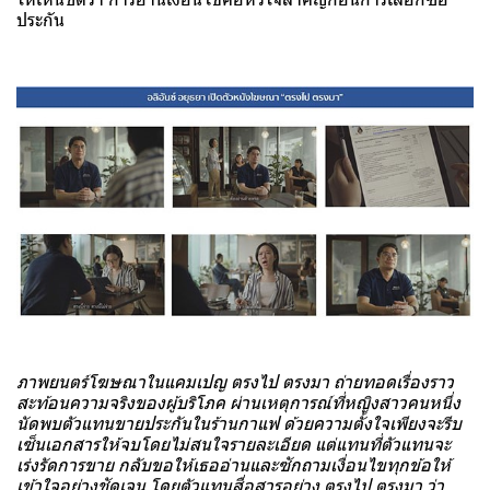
ประกัน
ภาพยนตร์โฆษณาในแคมเปญ ตรงไป ตรงมา ถ่ายทอดเรื่องราว
สะท้อนความจริงของผู้บริโภค ผ่านเหตุการณ์ที่หญิงสาวคนหนึ่ง
นัดพบตัวแทนขายประกันในร้านกาแฟ ด้วยความตั้งใจเพียงจะรีบ
เซ็นเอกสารให้จบโดยไม่สนใจรายละเอียด แต่แทนที่ตัวแทนจะ
เร่งรัดการขาย กลับขอให้เธออ่านและซักถามเงื่อนไขทุกข้อให้
เข้าใจอย่างชัดเจน โดยตัวแทนสื่อสารอย่าง ตรงไป ตรงมา ว่า