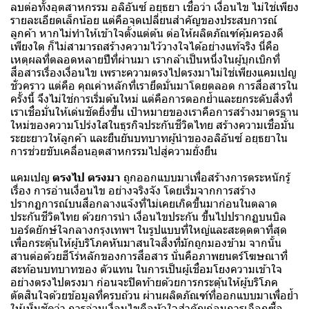
ลบต่อทั้งอุตสาหกรรม อลิอันซ์ อยุธยา เชื่อว่า เงื่อนไข ไม่ใช่เพียง
รายละเอียดเล็กน้อย แต่คือจุดเปลี่ยนสำคัญของประสบการณ์
ลูกค้า หากไม่ทำให้เข้าใจตั้งแต่ต้น ต่อให้ผลิตภัณฑ์คุ้มครองดี
เพียงใด ก็ไม่สามารถสร้างความไว้วางใจได้อย่างแท้จริง นี่คือ
เหตุผลที่ตลอดหลายปีที่ผ่านมา เรากล้าเป็นหนึ่งในผู้บุกเบิกที่
สื่อสารเรื่องเงื่อนไข เพราะความตรงไปตรงมาไม่ใช่เพียงแคมเปญ
ชั่วคราว แต่คือ คุณค่าหลักที่เรายึดมั่นมาโดยตลอด การสื่อสารใน
ครั้งนี้ จึงไม่ใช่การเริ่มต้นใหม่ แต่คือการตอกย้ำและยกระดับสิ่งที่
เราเชื่อมั่นให้เด่นชัดยิ่งขึ้น เป้าหมายของเราคือการสร้างมาตรฐาน
ใหม่ของความโปร่งใสในธุรกิจประกันชีวิตไทย สร้างความเชื่อมั่น
ระยะยาวให้ลูกค้า และยืนยันบทบาทผู้นำของอลิอันซ์ อยุธยาใน
การช่วยขับเคลื่อนอุตสาหกรรมไปสู่ความยั่งยืน
แคมเปญ
ตรงไป ตรงมา
ถูกออกแบบมาเพื่อสร้างการตระหนักรู้
เรื่อง การอ่านเงื่อนไข อย่างจริงจัง โดยเริ่มจากการสร้าง
ปรากฏการณ์บนสื่อกลางแจ้งที่ไม่เคยเกิดขึ้นมาก่อนในตลาด
ประกันชีวิตไทย ด้วยการนำ เงื่อนไขประกัน ขึ้นไปปรากฏบนบิล
บอร์ดยักษ์ใจกลางกรุงเทพฯ ในรูปแบบที่ใหญ่และสะดุดตาที่สุด
เพื่อกระตุ้นให้ผู้บริโภคหันมาสนใจสิ่งที่มักถูกมองข้าม จากนั้น
สานต่อด้วยฮีโร่หลักของการสื่อสาร นั่นคือภาพยนตร์โฆษณาที่
สะท้อนบทบาทของ ตัวแทน ในการเป็นผู้เชื่อมโยงความเข้าใจ
อย่างตรงไปตรงมา ก่อนจะปิดท้ายด้วยการกระตุ้นให้ผู้บริโภค
ตัดสินใจด้วยข้อมูลที่ครบถ้วน ผ่านผลิตภัณฑ์ที่ออกแบบมาเพื่อย้ำ
ให้เห็นชัดว่า การอ่านเงื่อนไขคือหัวใจสำคัญก่อนการเลือกซื้อ