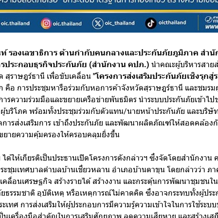
นนท์ รองเลขาธิการ ด้านกำกับคนกลางและประกันภัยภูมิภาค ส
ารประกอบธุรกิจประกันภัย (สำนักงาน คปภ.)
นำคณะผู้บริหารสายส่
ัด สุราษฎร์ธานี เพื่อขับเคลื่อน
"โครงการส่งเสริมประกันภัยเชิงรุกสู่
คือ การประชุมหารือร่วมกับหอการค้าจังหวัดสุราษฎร์ธานี และชมรมผู
ารความร่วมมือและขยายเครือข่ายพันธมิตร นำระบบประกันภัยเข้าไปช่
ู้บริโภค พร้อมทั้งประชุมร่วมกับตัวแทน/นายหน้าประกันภัย และบริษัท
ิดการส่งเสริมการ เข้าถึงประกันภัย และพัฒนาผลิตภัณฑ์ให้สอดคล้องก
ยายความคุ้มครองให้ครอบคลุมยิ่งขึ้น
 ได้ให้เกียรติเป็นประธานเปิดโครงการดังกล่าวฯ ซึ่งจัดโดยสำนักงาน
ประชุมเทศบาลตำบลบ้านเชี่ยวหลาน อำเภอบ้านตาขุน โดยกล่าวว่า ภาค
ลื่อนเศรษฐกิจ สร้างรายได้ สร้างงาน และกระตุ้นการพัฒนาชุมชนในทุ
ยธรรมชาติ อุบัติเหตุ หรือเหตุการณ์ไม่คาดคิด ซึ่งอาจกระทบทั้งผู้ประ
ทศ การส่งเสริมให้ผู้ประกอบการมีความรู้ความเข้าใจในการใช้ระบบปร
เป็นเครื่องมือสำคัญในการเสริมศักยภาพ ลดความเสียหาย และสร้างเสถีย