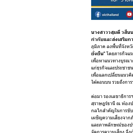
นางสาววสุมดี วสี
กำกับและส่งเสริมก
ภูมิภาค ลงพื้นที่จังหว
ยั่งยืน"
โดยภารกิจแรก 
เพื่อหาแนวทางบูรณาก
แก่ธุรกิจและประชาชนผ
เพื่อแลกเปลี่ยนแนวค
ใต้ตอนบน รวมถึงการข
ต่อมา รองเลขาธิการฯ
สุราษฎร์ธานี ณ ห้อง
กลไกสำคัญในการขับเค
เผชิญความเสี่ยงจากภั
และภาพลักษณ์ของประเ
จัดการความเสี่ยง จึง