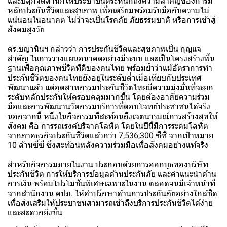
และปลุกจิตสำนึกให้ประชาชนตระหนักถึงความสำคัญของการมี
หลักประกันชีวิตและสุขภาพ เพื่อเตรียมพร้อมรับมือกับความไม่
แน่นอนในอนาคต ไม่ว่าจะเป็นโรคภัย ภัยธรรมชาติ หรือการเข้าสู่
สังคมสูงวัย
ดร.ชญานินฯ กล่าวว่า การประกันชีวิตและสุขภาพเป็น กุญแจ
สำคัญ ในการวางแผนอนาคตอย่างมีระบบ และเป็นโครงสร้างพื้น
ฐานเพื่อคุณภาพชีวิตที่ดีของคนไทย พร้อมย้ำว่าแม้อัตราการทำ
ประกันชีวิตของคนไทยยังอยู่ในระดับต่ำเมื่อเทียบกับประเทศ
พัฒนาแล้ว แต่อุตสาหกรรมประกันชีวิตไทยมีความมุ่งมั่นที่จะยก
ระดับหลักประกันให้ครอบคลุมมากขึ้น โดยต้องอาศัยความร่วม
มือและการพัฒนานวัตกรรมบริการที่ตอบโจทย์ประชาชนได้จริง
นอกจากนี้ หนึ่งในกิจกรรมที่สะท้อนถึงเจตนารมณ์การสร้างสุขให้
สังคม คือ การรณรงค์บริจาคโลหิต โดยในปีนี้มีการระดมโลหิต
จากภาคธุรกิจประกันชีวิตแล้วกว่า 7,536,300 ซีซี จากเป้าหมาย
10 ล้านซีซี ซึ่งสะท้อนพลังความร่วมมือเพื่อสังคมอย่างแท้จริง
สำหรับกิจกรรมภายในงาน ประกอบด้วยการออกบูธของบริษัท
ประกันชีวิต การให้บริการข้อมูลด้านประกันภัย และคำแนะนำด้าน
การเงิน พร้อมโปรโมชันพิเศษเฉพาะในงาน ตลอดจนมีเจ้าหน้าที่
จากสำนักงาน คปภ. ให้คำปรึกษาด้านการประกันภัยอย่างใกล้ชิด
เพื่อส่งเสริมให้ประชาชนสามารถเข้าถึงบริการประกันชีวิตได้ง่าย
และสะดวกยิ่งขึ้น