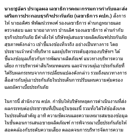
นายชูฉัตร ประมูลผล เลขาธิการคณะกรรมการกำกับและส่ง
เสริมการประกอบธุรกิจประกันภัย (เลขาธิการ คปภ.)
สั่งการ
ให้ นายอดิศร พิพัฒน์วรพงศ์ รองเลขาธิการ ด้านกฎหมายและ
ตรวจสอบ และ นายอาภากร ปานเลิศ รองเลขาธิการ ด้านกำกับ
ธุรกิจประกันภัย มีคำสั่งให้ บริษัทผู้เสนอขายผลิตภัณฑ์ประกันภัย
สุขภาพดังกล่าว เข้าชี้แจงข้อเท็จจริง อย่างเป็นทางการ โดย
ประธานเจ้าหน้าที่บริหาร และผู้บริหารระดับสูงของบริษัทฯ ได้
ชี้แจงข้อมูลเกี่ยวกับการพัฒนาผลิตภัณฑ์ แนวทางบริหารความ
เสี่ยง การบริหารค่าสินไหมทดแทน และจำนวนผู้เอาประกันภัยที่
ได้รับผลกระทบจากการเปลี่ยนแปลงดังกล่าว รวมถึงแนวทางการ
สื่อสารกับผู้เอาประกันภัยในประเด็นการปรับแผนความคุ้มครอง
และอัตราเบี้ยประกันภัย
ในการนี้ สำนักงาน คปภ. กำชับให้บริษัทหยุดการดำเนินงานที่ส่ง
ผลกระทบต่อประชาชนที่เป็นอยู่ในขณะนี้ รวมทั้งได้ให้ข้อสังเกต
ในประเด็นสำคัญ อาทิ ความชัดเจนและความเหมาะสมของข้อมูล
ในขั้นตอนการเสนอขายผลิตภัณฑ์ การพิจารณาเบี้ยประกันภัยให้
สอดคล้องกับระดับความเสี่ยง ตลอดจนการบริหารจัดการความ