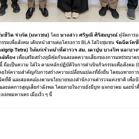
ันชีวิต จำกัด (มหาชน)
โดย
นางสาว ศริฐณี ศิริสมบูรณ์
ผู้จัดการ
กรรมเพื่อสังคม เดินหน้าสานต่อโครงการ BLA ใส่ใจชุมชน
จัดฉีดวัคซ
xigrip Tetra)
ให้แก่เจ้าหน้าที่ตำรวจ สน. เตาปูน บางโพ และบางซ
ล้เคียง
เพื่อเสริมสร้างภูมิคุ้มกันและลดความเสี่ยงของการแพร่ระบาดข
นี้ ถือเป็นความ ใส่ใจ ตามหลักปฏิบัติในการดำเนินกิจกรรมเพื่อสังค
โดยให้ความสำคัญกับการสร้างความเปลี่ยนแปลงที่ยั่งยืน โดยเฉพาะการ
ิตที่ดี และสอดคล้องตามนโยบายของสำนักงานตำรวจแห่งชาติ เพื่อ
ญ่ และลดการสูญเสียกำลังพล โดยภายในงานยังมีบูท แจกยาดม และน้ำดื
งเทพมหานคร เมื่อเร็ว ๆ นี้