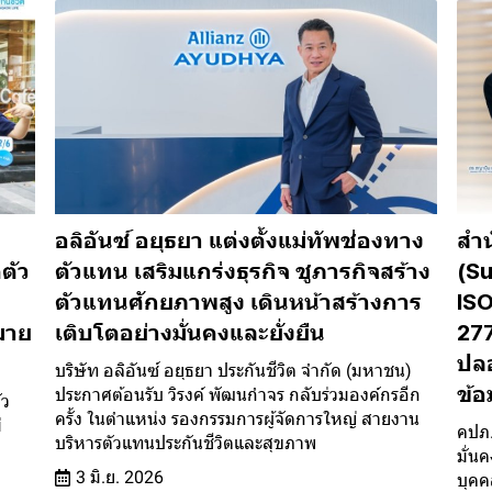
อลิอันซ์ อยุธยา แต่งตั้งแม่ทัพช่องทาง
สำน
ตัว
ตัวแทน เสริมแกร่งธุรกิจ ชูภารกิจสร้าง
(Su
ตัวแทนศักยภาพสูง เดินหน้าสร้างการ
ISO
หมาย
เติบโตอย่างมั่นคงและยั่งยืน
277
ปล
บริษัท อลิอันซ์ อยุธยา ประกันชีวิต จำกัด (มหาชน)
ข้
ประกาศต้อนรับ วิรงค์ พัฒนกำจร กลับร่วมองค์กรอีก
ัว
ครั้ง ในตำแหน่ง รองกรรมการผู้จัดการใหญ่ สายงาน
่
คปภ.
บริหารตัวแทนประกันชีวิตและสุขภาพ
มั่น
3 มิ.ย. 2026
บุคค