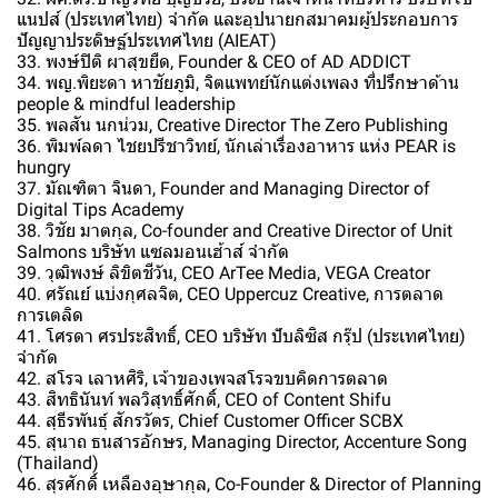
แนปส์​ (ประเทศไทย) จำกัด และอุปนายกสมาคม​ผู้ประกอบการ​
ปัญญาประดิษฐ์​ประเทศ​ไทย​ (AIEAT)
33. พงษ์ปิติ ผาสุขยืด, Founder & CEO of AD ADDICT
34. พญ.พิยะดา หาชัยภูมิ, จิตแพทย์นักแต่งเพลง ที่ปรึกษาด้าน
people & mindful leadership
35. พลสัน นกน่วม, Creative Director The Zero Publishing
36. พิมพ์ลดา ไชยปรีชาวิทย์, นักเล่าเรื่องอาหาร แห่ง PEAR is
hungry
37. มัณฑิตา จินดา, Founder and Managing Director of
Digital Tips Academy
38. วิชัย มาตกุล, Co-founder and Creative Director of Unit
Salmons บริษัท แซลมอนเฮ้าส์ จำกัด
39. วุฒิพงษ์ ลิขิตชีวัน, CEO ArTee Media, VEGA Creator
40. ศรัณย์ แบ่งกุศลจิต, CEO Uppercuz Creative, การตลาด
การเตลิด
41. โศรดา ศรประสิทธิ์, CEO บริษัท ปับลิซิส กรุ๊ป (ประเทศไทย)
จำกัด
42. สโรจ เลาหศิริ, เจ้าของเพจสโรจขบคิดการตลาด
43. สิทธินันท์ พลวิสุทธิ์ศักดิ์, CEO of Content Shifu
44. สุธีรพันธุ์ สักรวัตร, Chief Customer Officer SCBX
45. สุนาถ ธนสารอักษร, Managing Director, Accenture Song
(Thailand)
46. สุรศักดิ์ เหลืองอุษากุล, Co-Founder & Director of Planning