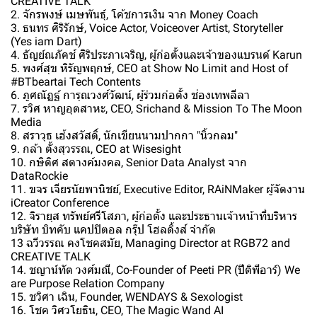
CREATIVE TALK
2. จักรพงษ์ เมษพันธุ์, โค้ชการเงิน จาก Money Coach
3. ธนทร ศิริรักษ์, Voice Actor, Voiceover Artist, Storyteller
(Yes iam Dart)
4. ธัญย์ณภัคช์ ศิริประภาเจริญ, ผู้ก่อตั้งและเจ้าของแบรนด์ Karun
5. พงศ์สุข หิรัญพฤกษ์, CEO at Show No Limit and Host of
#BTbeartai Tech Contents
6. ภูศณัฏฐ์ การุณวงศ์วัฒน์, ผู้ร่วมก่อตั้ง ช่องเทพลีลา
7. รวิศ หาญอุตสาหะ, CEO, Srichand & Mission To The Moon
Media
8. สราวุธ เฮ้งสวัสดิ์, นักเขียนนามปากกา "นิ้วกลม"
9. กล้า ตั้งสุวรรณ, CEO at Wisesight
10. กษิดิศ สตางค์มงคล, Senior Data Analyst จาก
DataRockie
11. ขจร เจียรนัยพานิชย์, Executive Editor, RAiNMaker ผู้จัดงาน
iCreator Conference
12. จิรายุส ทรัพย์ศรีโสภา, ผู้ก่อตั้ง และประธานเจ้าหน้าที่บริหาร
บริษัท บิทคับ แคปปิตอล กรุ๊ป โฮลดิ้งส์ จำกัด
13 ฉวีวรรณ คงโชคสมัย, Managing Director at RGB72 and
CREATIVE TALK
14. ชญาน์ทัต วงศ์มณี, Co-Founder of Peeti PR (ปีติพีอาร์) We
are Purpose Relation Company
15. ชวิศา เฉิน, Founder, WENDAYS & Sexologist
16. โชค วิศวโยธิน, CEO, The Magic Wand AI