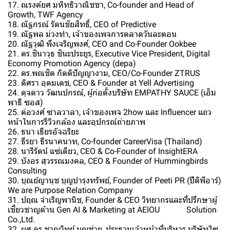
17. ณรงค์ยศ มหิทธิวาณิชชา, Co-founder and Head of
Growth, TWF Agency
18. ณัฐกรณ์ รัตนชัยสิทธิ์, CEO of Predictive
19. ณัฐพล ม่วงทำ, เจ้าของเพจการตลาดวันละตอน
20. ณัฐวุฒิ พึงเจริญพงศ์, CEO and Co-Founder Ookbee
21. ดร.ชินาวุธ ชินะประยูร, Executive Vice President, Digital
Economy Promotion Agency (depa)
22. ดร.พณชิต กิตติปัญญางาม, CEO/Co-Founder ZTRUS
23. ดิศรา อุดมเดช, CEO & Founder at Yell Advertising
24. ดุจดาว วัฒนปกรณ์, ผู้ก่อตั้งบริษัท EMPATHY SAUCE (เอ็ม
พาธี ซอส)
25. ต่อวงศ์ ซาลวาลา, เจ้าของเพจ 2how และ Influencer แถว
หน้าในการรีวิวกล้อง และอุปกรณ์ถ่ายภาพ
26. ธนา เธียรอัจฉริยะ
27. ธีรยา ธีรนาคนาท, Co-founder CareerVisa (Thailand)
28. นารีรัตน์ แซ่เตียว, CEO & Co-Founder of InsightERA
29. บังอร สุวรรณมงคล, CEO & Founder of Hummingbirds
Consulting
30. บุณย์ญานุช บุญบำรุงทรัพย์, Founder of Peeti PR (ปีติพีอาร์)
We are Purpose Relation Company
31. ปฤณ จำเริญพานิช, Founder & CEO วิทยากรและที่ปรึกษาผู้
เชี่ยวชาญด้าน Gen AI & Marketing at AEIOU Solution
Co.,Ltd.
32. ผศ.ดร.ชาญวิทย์ บุญช่วย, ประธานเจ้าหน้าที่​บริหาร​ บริษัท​ไซ