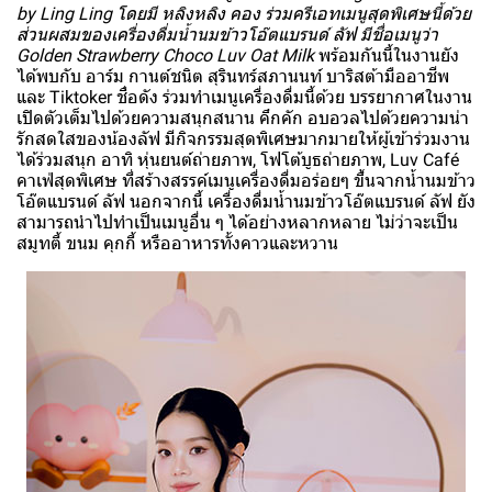
by Ling Ling โดยมี หลิงหลิง คอง ร่วมครีเอทเมนูสุดพิเศษนี้ด้วย
ส่วนผสมของเครื่องดื่มน้ำนมข้าวโอ๊ตแบรนด์ ลัฟ มีชื่อเมนูว่า
Golden Strawberry Choco Luv Oat Milk
พร้อมกันนี้ในงานยัง
ได้พบกับ อาร์ม กานต์ชนิต สุรินทร์สภานนท์ บาริสต้ามืออาชีพ
และ Tiktoker ชื่อดัง ร่วมทำเมนูเครื่องดื่มนี้ด้วย บรรยากาศในงาน
เปิดตัวเต็มไปด้วยความสนุกสนาน คึกคัก อบอวลไปด้วยความน่า
รักสดใสของน้องลัฟ มีกิจกรรมสุดพิเศษมากมายให้ผู้เข้าร่วมงาน
ได้ร่วมสนุก อาทิ หุ่นยนต์ถ่ายภาพ, โฟโต้บูธถ่ายภาพ, Luv Café
คาเฟ่สุดพิเศษ ที่สร้างสรรค์เมนูเครื่องดื่มอร่อยๆ ขึ้นจากน้ำนมข้าว
โอ๊ตแบรนด์ ลัฟ นอกจากนี้ เครื่องดื่มน้ำนมข้าวโอ๊ตแบรนด์ ลัฟ ยัง
สามารถนำไปทำเป็นเมนูอื่น ๆ ได้อย่างหลากหลาย ไม่ว่าจะเป็น
สมูทตี้ ขนม คุกกี้ หรืออาหารทั้งคาวและหวาน