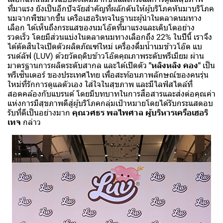
ที่มาแรง ยังเป็นอีกปัจจัยสำคัญที่ผลักดันให้ผู้บริโภคหันมาบริโภค
นมจากพืชมากขึ้น เครือเฮอริเทจในฐานะผู้นำในตลาดนมทาง
เลือก ได้เห็นถึงกระแสของนมโอ๊ตที่มาแรงและเติบโตอย่าง
รวดเร็ว โดยมีส่วนแบ่งในตลาดนมทางเลือกถึง 22% ในปีนี้ เราจึง
ได้ตัดสินใจเปิดตัวผลิตภัณฑ์ใหม่ เครื่องดื่มน้ำนมข้าวโอ๊ต แบ
รนด์ลัฟ (LUV) ด้วยวัตถุดิบข้าวโอ๊ตคุณภาพระดับพรีเมียม ผ่าน
มาตรฐานการผลิตระดับสากล และได้เปิดตัว
"หลิงหลิง คอง"
เป็น
พรีเซ็นเตอร์ ของประเทศไทย เพื่อสะท้อนภาพลักษณ์ของคนรุ่น
ใหม่ที่รักการดูแลตัวเอง ใส่ใจในสุขภาพ และมีไลฟ์สไตล์ที่
สอดคล้องกับแบรนด์ โดยมีบทบาทในการสื่อสารและส่งต่อคุณค่า
แห่งการมีสุขภาพดีสู่ผู้บริโภคกลุ่มเป้าหมายโดยได้รับกระแสตอบ
รับที่ดีเป็นอย่างมาก
คุณวศธร พลไพศาล ผู้บริหารเครือเฮอริ
เทจ
กล่าว