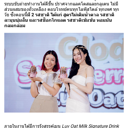
ระบบขับถ่ายทำงานได้ดีขึ้น ปราศจากแลคโตสและกลูเตน ไม่มี
ส่วนผสมของถั่วเหลือง ตอบโจทย์คนทุกไลฟ์สไตล์ ทุกเพศ ทุก
วัย ซึ่งตอนนี้
มี 2 รสชาติ ได้แก่ สูตรไม่เติมน้ำตาล รสชาติ
ละมุนนุ่มลิ้น และรสช็อกโกแลต รสชาติเข้มข้น หอมมัน
กลมกล่อม
ภายในงานได้มีการรังสรรค์เมนู
Luv Oat Milk Signature Drink