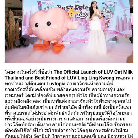
โดยงานในครั้งนี้ มีชื่อว่า
The Official Launch of LUV Oat Milk
Thailand and Best Friend of LUV Ling Ling Kwong
พร้อมพา
ทุกท่านเข้าสู่ดินแดน
Luvtopia
อาณาจักรแห่งความลัฟ
อาณาจักรที่ขับเคลื่อนด้วยพลังแห่งความรัก ความอบอุ่น และ
เวทมนตร์ โดยมี น้องลัฟ มาสคอตรูปหัวใจ เป็นผู้นำทางความรัก
และ หลิงหลิง คอง เป็นเทพีแห่งอาณาจักรหัวใจที่จะพาทุกคนไป
สัมผัสกับผลิตภัณฑ์ จาก ลัฟ นมโอ๊ต อีกทั้งงานนี้ ยังเป็นครั้งแรก
ที่ทางแบรนด์ได้ประชาสัมพันธ์ผลิตภัณฑ์ในรูปแบบวิดีโอโฆษณา
พรีเซ็นเตอร์อย่างเป็นทางการ นำเสนอการเป็นเครื่องดื่มน้ำนม
ข้าวโอ๊ตที่อร่อย ดื่มง่าย ภายใต้คอนเซปต์
"ลัฟ นมโอ๊ต รักอร่อย
ต้องลัฟโอ๊ต"
ที่ได้ประโยชน์จากข้าวโอ๊ตคุณภาพระดับพรีเมียม
อัดแน่นไปด้วยวิตามินอี ใยอาหาร และ แคลเซียมสูง มีส่วนช่วยให้