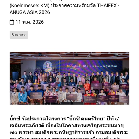
(Koelnmesse: KM) ประกาศความพร้อมจัด THAIFEX -
ANUGA ASIA 2026
11 พ.ค. 2026
Business
บิ๊กซี จัดประกวดโครงการ "บิ๊กซี ดนตรีไทย" ปีที่ ๔
เฉลิมพระเกียรติ เนื่องในโอกาสทรงเจริญพระชนมายุ
๗๐ พรรษา สมเด็จพระกนิษฐาธิราชเจ้า กรมสมเด็จพระ
เทพรัตนราชสุดา ฯ สยามบรมราชกุมารี รอบชิง ๑๒