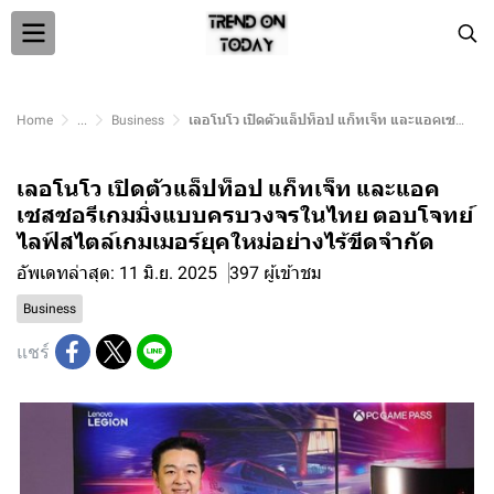
Home
...
Business
เลอโนโว เปิดตัวแล็ปท็อป แก็ทเจ็ท และแอคเซสซอรีเกมมิ่งแบบครบวงจรในไทย ตอบโจทย์ไลฟ์สไตล์เกมเมอร์ยุคใหม่อย่างไร้ขีดจำกัด
เลอโนโว เปิดตัวแล็ปท็อป แก็ทเจ็ท และแอค
เซสซอรีเกมมิ่งแบบครบวงจรในไทย ตอบโจทย์
ไลฟ์สไตล์เกมเมอร์ยุคใหม่อย่างไร้ขีดจำกัด
อัพเดทล่าสุด: 11 มิ.ย. 2025
397 ผู้เข้าชม
Business
แชร์