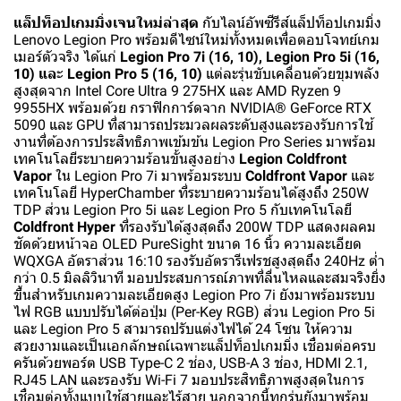
แล็ปท็อปเกมมิ่งเจนใหม่ล่าสุด
กับไลน์อัพซีรีส์แล็ปท็อปเกมมิ่ง
Lenovo Legion Pro พร้อมดีไซน์ใหม่ทั้งหมดเพื่อตอบโจทย์เกม
เมอร์ตัวจริง ได้แก่
Legion Pro 7i (16, 10), Legion Pro 5i (16,
10) และ Legion Pro 5 (16, 10)
แต่ละรุ่นขับเคลื่อนด้วยขุมพลัง
สูงสุดจาก Intel Core Ultra 9 275HX และ AMD Ryzen 9
9955HX พร้อมด้วย กราฟิกการ์ดจาก NVIDIA® GeForce RTX
5090 และ GPU ที่สามารถประมวลผลระดับสูงและรองรับการใช้
งานที่ต้องการประสิทธิภาพเข้มข้น Legion Pro Series มาพร้อม
เทคโนโลยีระบายความร้อนขั้นสูงอย่าง
Legion Coldfront
Vapor
ใน Legion Pro 7i มาพร้อมระบบ
Coldfront Vapor
และ
เทคโนโลยี HyperChamber ที่ระบายความร้อนได้สูงถึง 250W
TDP ส่วน Legion Pro 5i และ Legion Pro 5 กับเทคโนโลยี
Coldfront Hyper
ที่รองรับได้สูงสุดถึง 200W TDP แสดงผลคม
ชัดด้วยหน้าจอ OLED PureSight ขนาด 16 นิ้ว ความละเอียด
WQXGA อัตราส่วน 16:10 รองรับอัตรารีเฟรชสูงสุดถึง 240Hz ต่ำ
กว่า 0.5 มิลลิวินาที มอบประสบการณ์ภาพที่ลื่นไหลและสมจริงยิ่ง
ขึ้นสำหรับเกมความละเอียดสูง Legion Pro 7i ยังมาพร้อมระบบ
ไฟ RGB แบบปรับได้ต่อปุ่ม (Per-Key RGB) ส่วน Legion Pro 5i
และ Legion Pro 5 สามารถปรับแต่งไฟได้ 24 โซน ให้ความ
สวยงามและเป็นเอกลักษณ์เฉพาะแล็ปท็อปเกมมิ่ง เชื่อมต่อครบ
ครันด้วยพอร์ต USB Type-C 2 ช่อง, USB-A 3 ช่อง, HDMI 2.1,
RJ45 LAN และรองรับ Wi-Fi 7 มอบประสิทธิภาพสูงสุดในการ
เชื่อมต่อทั้งแบบใช้สายและไร้สาย นอกจากนี้ทุกรุ่นยังมาพร้อม