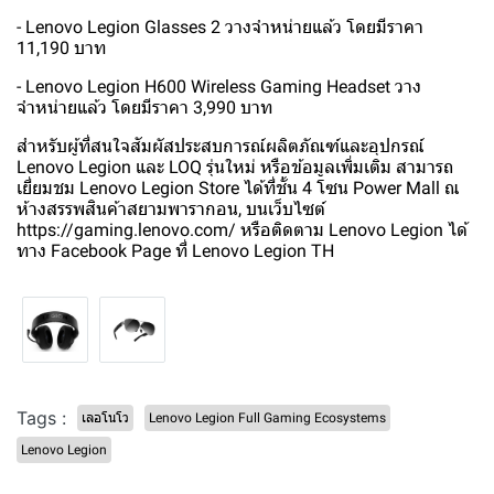
- Lenovo Legion Glasses 2 วางจำหน่ายแล้ว โดยมีราคา
11,190 บาท
- Lenovo Legion H600 Wireless Gaming Headset วาง
จำหน่ายแล้ว โดยมีราคา 3,990 บาท
สำหรับผู้ที่สนใจสัมผัสประสบการณ์ผลิตภัณฑ์และอุปกรณ์
Lenovo Legion และ LOQ รุ่นใหม่ หรือข้อมูลเพิ่มเติม สามารถ
เยี่ยมชม Lenovo Legion Store ได้ที่ชั้น 4 โซน Power Mall ณ
ห้างสรรพสินค้าสยามพารากอน, บนเว็บไซต์
https://gaming.lenovo.com/ หรือติดตาม Lenovo Legion ได้
ทาง Facebook Page ที่ Lenovo Legion TH
Tags :
เลอโนโว
Lenovo Legion Full Gaming Ecosystems
Lenovo Legion