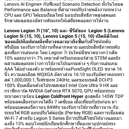
Lenovo AI Engine+ กับฟีเจอร์ Scenario Detection ทั้งในโหมด
Performance และ Balance ที่สามารถปรับจ่ายพลังงานระหว่าง
CPU และ GPU ได้แบบเรียลไทม์ มอบประสิทธิภาพสูงสุดและ
รักษาสมดุลของอัตราเฟรมเรทให้เสถียรตลอดการใช้งาน
Lenovo Legion 7i (16", 10) และ ซีรีส์ของ Legion 5 (Lenovo
Legion 5i (15, 10), Lenovo Legion 5 (15, 10) เปิดมิติใหม่
ของแล็ปท็อปเกมมิ่งที่บางและเบายิ่งขึ้น
กับดีไซน์ระดับ
พรีเมียม รองรับการใช้งานที่หลากหลาย และประสิทธิภาพระดับ
สูงเพื่อการเล่นเกม โดย Legion 7i รุ่นใหม่มีขนาดบางกว่าเดิม
10% และเบากว่า 7% เหมาะสำหรับเกมเมอร์สาย STEM และยัง
ผสานสมดุลระหว่างการใช้งานโปรแกรมต่าง ๆ กับการเล่นเกม
AAA ได้อย่างลงตัว มาพร้อมหน้าจอPureSight OLED ขนาด 16
นิ้ว ความละเอียด WQXGA อัตราส่วน 16:10 รองรับอัตราคอนทรา
สต์ 1,000,000:1, รีเฟรชเรท 240Hz, และขอบเขตสี DCI-P3
100% ขับเคลื่อนด้วยโปรเซสเซอร์ Intel Core Ultra 9 HX และ
กราฟิกการ์ด NVIDIA GeForce RTX 5070, GPU พร้อมระบบ
ระบายความร้อน
Legion Coldfront Hyper
สูงสุดถึง 145W TDP
พร้อมลดเสียงรบกวนได้ถึง 7 เดซิเบล เมื่อเทียบกับรุ่นก่อน มา
พร้อมแบตเตอรี่ความจุ 84Whr รองรับการใช้งานที่ยาวนาน กับ
ระบบไฟ RGB แบบปรับได้ต่อปุ่ม (Per-key RGB) และการเชื่อมต่อ
Wi-Fi 7 สำหรับ Legion 5 Series มีการปรับดีไซน์ให้บางและเบา
ลงถึง 13% ตอบโจทย์นักเรียนนักศึกษาที่มองหาอุปกรณ์ทรง