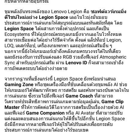
กับหลากหลายอุปกรณ์
ขุมพลังอันทรงพลังของ Lenovo Legion คือ
ซอฟต์แวร์เกมมิ่ง
ดีไซน์ใหม่อย่าง
Legion Space
เลอโนโวมุ่งมั่นมอบ
ประสบการณ์การเล่นเกมให้สมบูรณ์แบบและทันสมัยที่สุด โดย
Legion Space
ได้ผสานการตั้งค่าอุปกรณ์ และเกิดเป็น
Ecosystems ที่ให้อุปกรณ์ตระกูลเกมมิ่งจากเลอโนโวทั้งหมด
สามารถเชื่อมต่อได้อย่างไร้ขีดจำกัด ตั้งแต่ แล็ปท็อป Legion,
LOQ, เดสก์ท็อป, เครื่องเกมพกพา และอุปกรณ์เสริมอื่น ๆ
นอกจากนี้ยังให้เกมเมอร์เข้าถึงคลังเกมครบวงจรได้ในที่เดียว
และยังรองรับการปรับแต่งแสง RGB รวมถึงฟีเจอร์ Atmospheric
Sync สำหรับอุปกรณ์เสริม ผ่าน
Lenovo ID
ก็จะสามารถเข้าถึง
การอัพเดตระบบได้อย่างง่ายดาย
จากรากฐานที่แข็งแกร่งนี้ Legion Space ยังพร้อมนำเสนอ
Gaming Zone
หรือชุดเครื่องมือที่ขับเคลื่อนด้วยขุมพลัง AI ช่วย
ให้เกมเมอร์ได้พัฒนาทักษะ การสตรีม และค้นหาแรงบันดาลใจใน
การเล่นเกม ซึ่งรวมไปถึงฟีเจอร์
Game Coach
ที่สามารถ
วิเคราะห์ประสิทธิภาพการเล่นเกมตามข้อมูลผู้เล่น,
Game Clip
Master
ที่ให้การตัดต่อวิดีโอจากการสตรีมเป็นเรื่องง่ายด้วย AI
และฟีเจอร์
Game Companion
หรือ AI Avatar ที่สามารถปรับ
แต่งและตอบสนองการเล่นเกมให้ดีขึ้นไปอีกขั้น Legion Space
ยังมีอีกหลากหลายฟีเจอร์ให้ผู้ใช้ได้ปรับแต่งเพื่อยกระดับ
ประสบการณ์การเล่นเกมได้อย่างไร้ขอบเขต