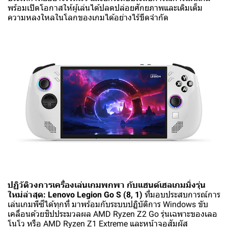
พร้อมเปิดโอกาสให้ผู้เล่นได้ปลดปล่อยศักยภาพและเติมเต็ม
ความหลงใหลในโลกของเกมได้อย่างไร้ขีดจำกัด
ปฏิวัติวงการเครื่องเล่นเกมพกพา กับแฮนด์เฮลเกมมิ่งรุ่น
ใหม่ล่าสุด: Lenovo Legion Go S (8, 1)
ที่มอบประสบการณ์การ
เล่นเกมพีซีได้ทุกที่ มาพร้อมกับระบบปฏิบัติการ Windows ขับ
เคลื่อนด้วยชิปประมวลผล AMD Ryzen Z2 Go รุ่นเฉพาะของเลอ
โนโว หรือ AMD Ryzen Z1 Extreme และหน้าจอสัมผัส