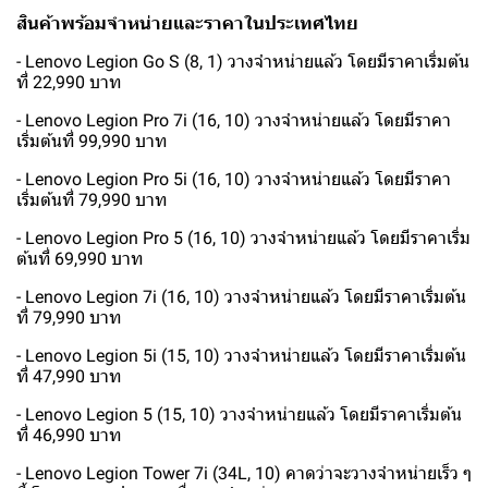
สินค้าพร้อมจำหน่ายและราคาในประเทศไทย
- Lenovo Legion Go S (8, 1) วางจำหน่ายแล้ว โดยมีราคาเริ่มต้น
ที่ 22,990 บาท
- Lenovo Legion Pro 7i (16, 10) วางจำหน่ายแล้ว โดยมีราคา
เริ่มต้นที่ 99,990 บาท
- Lenovo Legion Pro 5i (16, 10) วางจำหน่ายแล้ว โดยมีราคา
เริ่มต้นที่ 79,990 บาท
- Lenovo Legion Pro 5 (16, 10) วางจำหน่ายแล้ว โดยมีราคาเริ่ม
ต้นที่ 69,990 บาท
- Lenovo Legion 7i (16, 10) วางจำหน่ายแล้ว โดยมีราคาเริ่มต้น
ที่ 79,990 บาท
- Lenovo Legion 5i (15, 10) วางจำหน่ายแล้ว โดยมีราคาเริ่มต้น
ที่ 47,990 บาท
- Lenovo Legion 5 (15, 10) วางจำหน่ายแล้ว โดยมีราคาเริ่มต้น
ที่ 46,990 บาท
- Lenovo Legion Tower 7i (34L, 10) คาดว่าจะวางจำหน่ายเร็ว ๆ