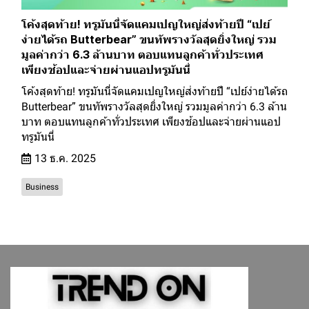
โค้งสุดท้าย! ทรูมันนี่จัดแคมเปญใหญ่ส่งท้ายปี “เปย์
ง่ายได้รถ Butterbear” ขนทัพรางวัลสุดยิ่งใหญ่ รวม
มูลค่ากว่า 6.3 ล้านบาท ตอบแทนลูกค้าทั่วประเทศ
เพียงช้อปและจ่ายผ่านแอปทรูมันนี่
โค้งสุดท้าย! ทรูมันนี่จัดแคมเปญใหญ่ส่งท้ายปี “เปย์ง่ายได้รถ
Butterbear” ขนทัพรางวัลสุดยิ่งใหญ่ รวมมูลค่ากว่า 6.3 ล้าน
บาท ตอบแทนลูกค้าทั่วประเทศ เพียงช้อปและจ่ายผ่านแอป
ทรูมันนี่
13 ธ.ค. 2025
Business