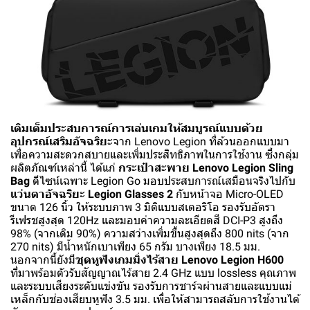
เติมเต็มประสบการณ์การเล่นเกมให้สมบูรณ์แบบด้วย
อุปกรณ์เสริมอัจฉริยะ
จาก Lenovo Legion ที่ล้วนออกแบบมา
เพื่อความสะดวกสบายและเพิ่มประสิทธิภาพในการใช้งาน ซึ่งกลุ่ม
ผลิตภัณฑ์เหล่านี้ ได้แก่
กระเป๋าสะพาย Lenovo Legion Sling
Bag
ดีไซน์เฉพาะ Legion Go มอบประสบการณ์เสมือนจริงไปกับ
แว่นตาอัจฉริยะ Legion Glasses 2
กับหน้าจอ Micro-OLED
ขนาด 126 นิ้ว ให้ระบบภาพ 3 มิติแบบสเตอริโอ รองรับอัตรา
รีเฟรชสูงสุด 120Hz และมอบค่าความละเอียดสี DCI-P3 สูงถึง
98% (จากเดิม 90%) ความสว่างเพิ่มขึ้นสูงสุดถึง 800 nits (จาก
270 nits) มีน้ำหนักเบาเพียง 65 กรัม บางเพียง 18.5 มม.
นอกจากนี้ยังมี
ชุดหูฟังเกมมิ่งไร้สาย Lenovo Legion H600
ที่มาพร้อมตัวรับสัญญาณไร้สาย 2.4 GHz แบบ lossless คุณภาพ
และระบบเสียงระดับแข่งขัน รองรับการชาร์จผ่านสายและแบบแม่
เหล็กกับช่องเสียบหูฟัง 3.5 มม. เพื่อให้สามารถสลับการใช้งานได้