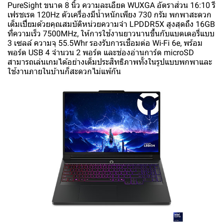
PureSight ขนาด 8 นิ้ว ความละเอียด WUXGA อัตราส่วน 16:10 รี
เฟรชเรต 120Hz ตัวเครื่องมีน้ำหนักเพียง 730 กรัม พกพาสะดวก
เต็มเปี่ยมด้วยคุณสมบัติหน่วยความจำ LPDDR5X สูงสุดถึง 16GB
ที่ความเร็ว 7500MHz, ให้การใช้งานยาวนานขึ้นกับแบตเตอรี่แบบ
3 เซลล์ ความจุ 55.5Whr รองรับการเชื่อมต่อ Wi-Fi 6e, พร้อม
พอร์ต USB 4 จำนวน 2 พอร์ต และช่องอ่านการ์ด microSD
สามารถเล่นเกมได้อย่างเต็มประสิทธิภาพทั้งในรูปแบบพกพาและ
ใช้งานภายในบ้านก็สะดวกไม่แพ้กัน