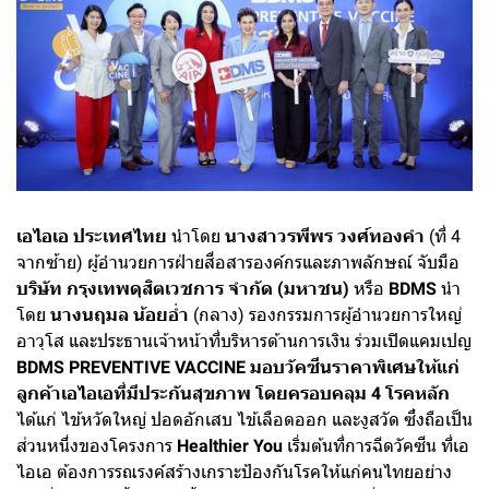
เอไอเอ ประเทศไทย
นำโดย
นางสาวรพีพร วงศ์ทองคำ
(ที่ 4
จากซ้าย) ผู้อำนวยการฝ่ายสื่อสารองค์กรและภาพลักษณ์ จับมือ
บริษัท กรุงเทพดุสิตเวชการ จำกัด (มหาชน)
หรือ
BDMS
นำ
โดย
นางนฤมล น้อยอ่ำ
(กลาง) รองกรรมการผู้อำนวยการใหญ่
อาวุโส และประธานเจ้าหน้าที่บริหารด้านการเงิน ร่วมเปิดแคมเปญ
BDMS PREVENTIVE VACCINE มอบวัคซีนราคาพิเศษให้แก่
ลูกค้าเอไอเอที่มีประกันสุขภาพ โดยครอบคลุม 4 โรคหลัก
ได้แก่ ไข้หวัดใหญ่ ปอดอักเสบ ไข้เลือดออก และงูสวัด ซึ่งถือเป็น
ส่วนหนึ่งของโครงการ
Healthier You
เริ่มต้นที่การฉีดวัคซีน ที่เอ
ไอเอ ต้องการรณรงค์สร้างเกราะป้องกันโรคให้แก่คนไทยอย่าง