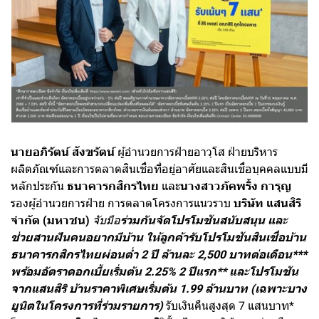
นายอภิรัตน์ สังขรัตน์
ผู้อำนวยการฝ่ายอาวุโส ฝ่ายบริหาร
ผลิตภัณฑ์และการตลาดสินเชื่อที่อยู่อาศัยและสินเชื่อบุคคลแบบมี
หลักประกัน
ธนาคารกสิกรไทย
และ
นางสาวภัคพริ้ง การุญ
รองผู้อำนวยการฝ่าย การตลาดโครงการแนวราบ
บริษัท แสนสิริ
จำกัด (มหาชน)
จับมือ
ร่วมกันจัดโปรโมชันสนับสนุน และ
ช่วยสานฝันคนอยากมีบ้าน ให้ลูกค้ารับโปรโมชันสินเชื่อบ้าน
ธนาคารกสิกรไทยผ่อนต่ำ 2 ปี ล้านละ 2,500 บาทต่อเดือน***
พร้อมอัตราดอกเบี้ยเริ่มต้น 2.25% 2 ปีแรก** และโปรโมชัน
จากแสนสิริ บ้านราคาพิเศษเริ่มต้น 1.99 ล้านบาท (เฉพาะบาง
ยูนิตในโครงการที่ร่วมรายการ)
รับเงินคืนสูงสุด 7 แสนบาท*