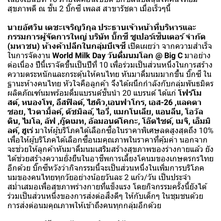
สุขภาพดี ณ ชั้น 2 บิ๊กซี เพลส สาขารัชดา เมื่อเร็วๆนี้
นายอัศวิน เตชะเจริญวิกุล ประธานเจ้าหน้าที่บริหารและ
กรรมการผู้จัดการใหญ่ บริษัท บิ๊กซี ซูเปอร์เซ็นเตอร์ จำกัด
(มหาชน) ห้างค้าปลีกในกลุ่มบีเจซี
เปิดเผยว่า จากความสำเร็จ
ในการจัดงาน
World Milk Day วันดื่มนมโลก @ Big C
มาอย่าง
ต่อเนื่อง ปีนี้เราจัดขึ้นเป็นปีที่ 10 เพื่อร่วมเป็นส่วนหนึ่งในการสร้าง
ความตระหนักและกระตุ้นให้คนไทย หันมาดื่มนมมากขึ้น บิ๊กซี ใน
ฐานะห้างคนไทย หัวใจคือลูกค้า จึงได้ผนึกกำลังกับกลุ่มพันธมิตร
ผลิตภัณฑ์นมพร้อมดื่มแบรนด์ชั้นนำ 20 แบรนด์ ได้แก่
โฟร์โม
สต์, หนองโพ, อีสฟิลด์, ไฮคิว,เอนฟาโกร, เอส-26 ,แลคตา
ซอย, ไวตามิ้ลค์, ดัชมิลล์, ไอวี่, แมกโนเลีย, แอนลีน, โอวัล
ติน, ไมโล, ลัฟ ,กู๊ดเมท, อัลมอนด์โคกะ, โอ๊ตไซด์, เมจิ, เอ็มมิ
ลค์, ฮูเร่
มาให้ผู้บริโภคได้เลือกซื้อในราคาพิเศษลดสูงสุดถึง 10%
เพื่อให้ผู้บริโภคได้เลือกซื้อนมคุณภาพในราคาที่คุ้มค่า นอกจาก
จะช่วยให้ลูกค้าหันมาดื่มนมเสริมสร้างสุขภาพของร่างกายแล้ว ยัง
ได้ช่วยสร้างความยั่งยืนในอาชีพการเลี้ยงโคนมของเกษตรกรไทย
อีกด้วย บิ๊กซีหวังว่ากิจกรรมนี้จะเป็นส่วนหนึ่งในเพิ่มการบริโภค
นมของคนไทยทุกวัยอย่างน้อยวันละ 2 แก้ว/วัน เป็นประจำ
สม่ำเสมอเพื่อสุขภาพร่างกายที่แข็งแรง โดยกิจกรรมครั้งนี้ยังได้
ร่วมเป็นส่วนหนึ่งของการส่งต่อสิ่งดีๆ ให้กับเด็กๆ ในชุมชนด้วย
การส่งต่อนมคุณภาพให้เข้าถึงคนทุกกลุ่มอีกด้วย