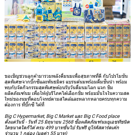
ขอเชิญชวนลูกค้ามารวมพลังดื่มนมเพื่อสุขภาพที่ดี กับโปรโมชัน
สุดพิเศษจากบิ๊กซีและพันธมิตร แบรนด์นมพร้อมดื่มชั้นนำ พร้อม
พบกับจัดกิจกรรมสุดพิเศษต้อนรับวันดื่มนมโลก แจก ชิม
ผลิตภัณฑ์นม เพื่อให้ผู้บริโภคได้เลือกชิม พร้อมมั่นใจในความสด
ใหม่ของนมที่ตอบโจทย์ตามสไตล์และหลากหลายครบทุกความ
ต้องการ ที่บิ๊กซี ได้ที่
Big C Hypermarket, Big C Market และ Big C Food place
ตั้งแต่วันนี้ - วันที่ 25 มิถุนายน 2568 ซื้อผลิตภัณฑ์นมยูเอชทีชนิด
ใดขนาดใดก็ได้ ครบ 499 บาทขึ้นไป รับฟรี ยูโร่คัสตาร์ดเค้ก
จำนวน 1 กล่อง (มูลค่า 55 บาท)