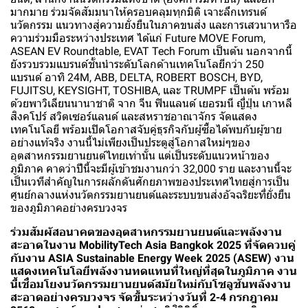
มากมาย ร่วมจัดสัมมนาให้ครอบคลุมทุกมิติ เจาะลึกเทรนด์
นวัตกรรม แนวทางสู่ความยั่งยืนในภาคขนส่ง และการเสวนาหารือ
ความร่วมมือระหว่างประเทศ ได้แก่ Future MOVE Forum,
ASEAN EV Roundtable, EVAT Tech Forum เป็นต้น นอกจากนี้
ยังรวบรวมแบรนด์ชั้นนำระดับโลกด้านเทคโนโลยีกว่า 250
แบรนด์ อาทิ 24M, ABB, DELTA, ROBERT BOSCH, BYD,
FUJITSU, KEYSIGHT, TOSHIBA, และ TRUMPF เป็นต้น พร้อม
ด้วยพาวิเลียนนานาชาติ จาก จีน ฟินแลนด์ เยอรมนี ญี่ปุ่น เกาหลี
สิงคโปร์ สวิตเซอร์แลนด์ และสหราชอาณาจักร จัดแสดง
เทคโนโลยี พร้อมเปิดโอกาสจับคู่ธุรกิจกับผู้ซื้อได้พบกับผู้ขาย
อย่างแท้จริง งานนี้ไม่เพียงเป็นประตูสู่โอกาสใหม่ๆของ
อุตสาหกรรมยานยนต์ไทยเท่านั้น แต่เป็นระดับแนวหน้าของ
ภูมิภาค คาดว่าปีนี้จะมีผู้เข้าชมงานกว่า 32,000 ราย และงานนี้จะ
เป็นเวทีสำคัญในการผลักดันศักยภาพของประเทศไทยสู่การเป็น
ศูนย์กลางแห่งนวัตกรรมยานยนต์และระบบขนส่งอัจฉริยะที่ยั่งยืน
ของภูมิภาคอย่างครบวงจร
ร่วมสัมผัสอนาคตของอุตสาหกรรมยานยนต์และพลังงาน
สะอาดในงาน MobilityTech Asia Bangkok 2025 ที่จัดควบคู่
กับงาน ASIA Sustainable Energy Week 2025 (ASEW) งาน
แสดงเทคโนโลยีพลังงานทดแทนที่ใหญ่ที่สุดในภูมิภาค งาน
นี้เชื่อมโยงนวัตกรรมยานยนต์สมัยใหม่กับโซลูชันพลังงาน
สะอาดอย่างครบวงจร จัดขึ้นระหว่างวันที่ 2-4 กรกฎาคม