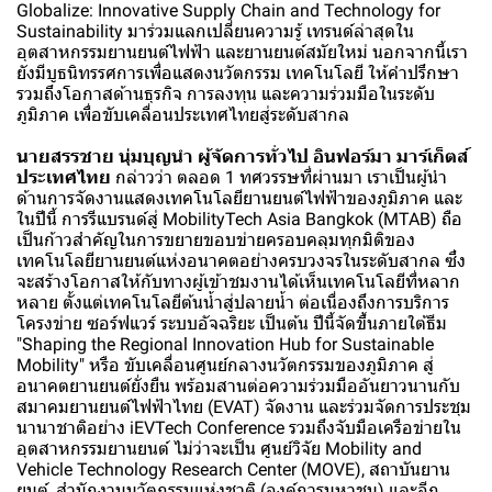
Globalize: Innovative Supply Chain and Technology for
Sustainability มาร่วมแลกเปลี่ยนความรู้ เทรนด์ล่าสุดใน
อุตสาหกรรมยานยนต์ไฟฟ้า และยานยนต์สมัยใหม่ นอกจากนี้เรา
ยังมีบูธนิทรรศการเพื่อแสดงนวัตกรรม เทคโนโลยี ให้คำปรึกษา
รวมถึงโอกาสด้านธุรกิจ การลงทุน และความร่วมมือในระดับ
ภูมิภาค เพื่อขับเคลื่อนประเทศไทยสู่ระดับสากล
นายสรรชาย นุ่มบุญนำ ผู้จัดการทั่วไป อินฟอร์มา มาร์เก็ตส์
ประเทศไทย
กล่าวว่า ตลอด 1 ทศวรรษที่ผ่านมา เราเป็นผู้นำ
ด้านการจัดงานแสดงเทคโนโลยียานยนต์ไฟฟ้าของภูมิภาค และ
ในปีนี้ การรีแบรนด์สู่ MobilityTech Asia Bangkok (MTAB) ถือ
เป็นก้าวสำคัญในการขยายขอบข่ายครอบคลุมทุกมิติของ
เทคโนโลยียานยนต์แห่งอนาคตอย่างครบวงจรในระดับสากล ซึ่ง
จะสร้างโอกาสให้กับทางผู้เข้าชมงานได้เห็นเทคโนโลยีที่หลาก
หลาย ตั้งแต่เทคโนโลยีต้นน้ำสู่ปลายน้ำ ต่อเนื่องถึงการบริการ
โครงข่าย ซอร์ฟแวร์ ระบบอัจฉริยะ เป็นต้น ปีนี้จัดขึ้นภายใต้ธีม
"Shaping the Regional Innovation Hub for Sustainable
Mobility" หรือ ขับเคลื่อนศูนย์กลางนวัตกรรมของภูมิภาค สู่
อนาคตยานยนต์ยั่งยืน พร้อมสานต่อความร่วมมืออันยาวนานกับ
สมาคมยานยนต์ไฟฟ้าไทย (EVAT) จัดงาน และร่วมจัดการประชุม
นานาชาติอย่าง iEVTech Conference รวมถึงจับมือเครือข่ายใน
อุตสาหกรรมยานยนต์ ไม่ว่าจะเป็น ศูนย์วิจัย Mobility and
Vehicle Technology Research Center (MOVE), สถาบันยาน
ยนต์, สำนักงานนวัตกรรมแห่งชาติ (องค์การมหาชน) และอีก