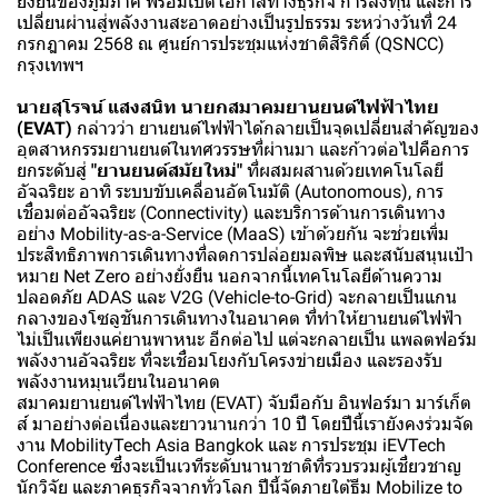
ยั่งยืนของภูมิภาค พร้อมเปิดโอกาสทางธุรกิจ การลงทุน และการ
เปลี่ยนผ่านสู่พลังงานสะอาดอย่างเป็นรูปธรรม ระหว่างวันที่ 24
กรกฎาคม 2568 ณ ศูนย์การประชุมแห่งชาติสิริกิติ์ (QSNCC)
กรุงเทพฯ
นายสุโรจน์ แสงสนิท นายกสมาคมยานยนต์ไฟฟ้าไทย
(EVAT)
กล่าวว่า ยานยนต์ไฟฟ้าได้กลายเป็นจุดเปลี่ยนสำคัญของ
อุตสาหกรรมยานยนต์ในทศวรรษที่ผ่านมา และก้าวต่อไปคือการ
ยกระดับสู่
"ยานยนต์สมัยใหม่"
ที่ผสมผสานด้วยเทคโนโลยี
อัจฉริยะ อาทิ ระบบขับเคลื่อนอัตโนมัติ (Autonomous), การ
เชื่อมต่ออัจฉริยะ (Connectivity) และบริการด้านการเดินทาง
อย่าง Mobility-as-a-Service (MaaS) เข้าด้วยกัน จะช่วยเพิ่ม
ประสิทธิภาพการเดินทางที่ลดการปล่อยมลพิษ และสนับสนุนเป้า
หมาย Net Zero อย่างยั่งยืน นอกจากนี้เทคโนโลยีด้านความ
ปลอดภัย ADAS และ V2G (Vehicle-to-Grid) จะกลายเป็นแกน
กลางของโซลูชันการเดินทางในอนาคต ที่ทำให้ยานยนต์ไฟฟ้า
ไม่เป็นเพียงแค่ยานพาหนะ อีกต่อไป แต่จะกลายเป็น แพลตฟอร์ม
พลังงานอัจฉริยะ ที่จะเชื่อมโยงกับโครงข่ายเมือง และรองรับ
พลังงานหมุนเวียนในอนาคต
สมาคมยานยนต์ไฟฟ้าไทย (EVAT) จับมือกับ อินฟอร์มา มาร์เก็ต
ส์ มาอย่างต่อเนื่องและยาวนานกว่า 10 ปี โดยปีนี้เรายังคงร่วมจัด
งาน MobilityTech Asia Bangkok และ การประชุม iEVTech
Conference ซึ่งจะเป็นเวทีระดับนานาชาติที่รวบรวมผู้เชี่ยวชาญ
นักวิจัย และภาคธุรกิจจากทั่วโลก ปีนี้จัดภายใต้ธีม Mobilize to