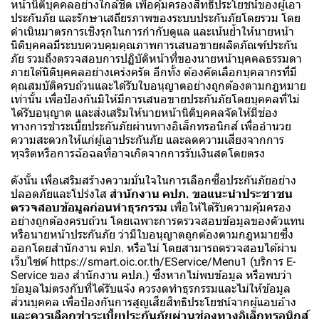
หน้านิติบุคคลอย่างใกล้ชิด เพื่อคุ้มครองสิทธิประโยชน์ของผู้เอา
ประกันภัย และรักษาเสถียรภาพของระบบประกันภัยโดยรวม โดย
ดำเนินมาตรการเชิงรุกในการกำกับดูแล และเน้นย้ำให้นายหน้า
นิติบุคคลมีระบบควบคุมคุณภาพการเสนอขายผลิตภัณฑ์ประกัน
ภัย รวมถึงตรวจสอบการปฏิบัติหน้าที่ของนายหน้าบุคคลธรรมดา
ภายใต้นิติบุคคลอย่างเคร่งครัด อีกทั้ง ต้องคัดเลือกบุคลากรที่มี
คุณสมบัติครบถ้วนและได้รับใบอนุญาตอย่างถูกต้องตามกฎหมาย
เท่านั้น เพื่อป้องกันมิให้มีการเสนอขายประกันภัยโดยบุคคลที่ไม่
ได้รับอนุญาต และส่งเสริมให้นายหน้านิติบุคคลจัดให้มีช่อง
ทางการชำระเบี้ยประกันภัยผ่านทางอิเล็กทรอนิกส์ เพื่ออำนวย
ความสะดวกให้แก่ผู้เอาประกันภัย และลดความเสี่ยงจากการ
ทุจริตหรือการฉ้อฉลที่อาจเกิดจากการรับเงินสดโดยตรง
ดังนั้น เพื่อเสริมสร้างความมั่นใจในการเลือกซื้อประกันภัยอย่าง
ปลอดภัยและโปร่งใส
สำนักงาน คปภ. ขอแนะนำประชาชน
ตรวจสอบข้อมูลก่อนทำธุรกรรม
เพื่อให้ได้รับความคุ้มครอง
อย่างถูกต้องครบถ้วน โดยเฉพาะการตรวจสอบข้อมูลของตัวแทน
หรือนายหน้าประกันภัย ว่ามีใบอนุญาตถูกต้องตามกฎหมายซึ่ง
ออกโดยสำนักงาน คปภ. หรือไม่ โดยสามารถตรวจสอบได้ผ่าน
เว็บไซต์ https://smart.oic.or.th/EService/Menu1 (บริการ E-
Service ของ สำนักงาน คปภ.) ซึ่งหากไม่พบข้อมูล หรือพบว่า
ข้อมูลไม่ตรงกับที่ได้รับแจ้ง ควรงดทำธุรกรรมและไม่ให้ข้อมูล
ส่วนบุคคล เพื่อป้องกันการสูญเสียสิทธิประโยชน์จากผู้แอบอ้าง
และควรเลือกชำระเบี้ยประกันภัยผ่านช่องทางอิเล็กทรอนิกส์