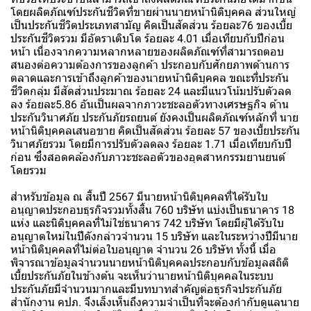
โดยผลิตภัณฑ์ประกันชีวิตที่ขายผ่านนายหน้านิติบุคคล ส่วนใหญ่
เป็นประกันชีวิตประเภทสามัญ คิดเป็นสัดส่วน ร้อยละ76 ของเบี้ย
ประกันชีวิตรวม มีอัตราเติบโต ร้อยละ 4.01 เมื่อเทียบกับปีก่อน
หน้า เนื่องจากความหลากหลายของผลิตภัณฑ์ที่สามารถตอบ
สนองต่อความต้องการของลูกค้า ประกอบกับศักยภาพด้านการ
ตลาดและการเข้าถึงลูกค้าของนายหน้านิติบุคคล ขณะที่ประกัน
ชีวิตกลุ่ม มีสัดส่วนประมาณ ร้อยละ 24 และมีแนวโน้มปรับตัวลด
ลง ร้อยละ5.86 อันเป็นผลจากภาวะชะลอตัวทางเศรษฐกิจ ด้าน
ประกันวินาศภัย ประกันภัยรถยนต์ ยังคงเป็นผลิตภัณฑ์หลักที่ นาย
หน้านิติบุคคลเสนอขาย คิดเป็นสัดส่วน ร้อยละ 57 ของเบี้ยประกัน
วินาศภัยรวม โดยมีการปรับตัวลดลง ร้อยละ 1.71 เมื่อเทียบกับปี
ก่อน ซึ่งสอดคล้องกับภาวะชะลอตัวของอุตสาหกรรมยานยนต์
โดยรวม
สำหรับข้อมูล ณ สิ้นปี 2567 มีนายหน้านิติบุคคลที่ได้รับใบ
อนุญาตประกอบธุรกิจรวมทั้งสิ้น 760 บริษัท แบ่งเป็นธนาคาร 18
แห่ง และนิติบุคคลที่ไม่ใช่ธนาคาร 742 บริษัท โดยมีผู้ได้รับใบ
อนุญาตใหม่ในปีดังกล่าวจำนวน 15 บริษัท และในระหว่างปีมีนาย
หน้านิติบุคคลที่ไม่ต่อใบอนุญาต จำนวน 26 บริษัท ทั้งนี้ เมื่อ
พิจารณาข้อมูลจำนวนนายหน้านิติบุคคลประกอบกับข้อมูลสถิติ
เบี้ยประกันภัยในข้างต้น จะเห็นว่านายหน้านิติบุคคลในระบบ
ประกันภัยมีจำนวนมากและมีบทบาทสำคัญต่อธุรกิจประกันภัย
สำนักงาน คปภ. จึงเล็งเห็นถึงความจำเป็นที่จะต้องกำกับดูแลนาย