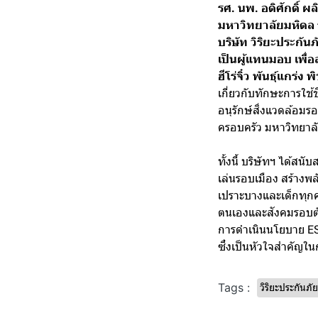
รศ. นพ. อดิศักดิ์ 
มหาวิทยาลัยมหิดล 
บริษัท วิริยะประกั
เป็นผู้แทนมอบ เพื่อ
ฮีโร่จิ๋ว พันธุ์แกร่
เกี่ยวกับทักษะการใช้
อนุรักษ์สิ่งแวดล้อมร
ครอบครัว มหาวิทยาล
ทั้งนี้ บริษัทฯ ได้ส
เล่นรอบเมือง สร้างพลั
เปราะบางและเด็กทุกค
ตนเองและสังคมรอบตั
การดำเนินนโยบาย ESG
ซึ่งเป็นหัวใจสำคัญใ
Tags :
วิริยะประกันภัย