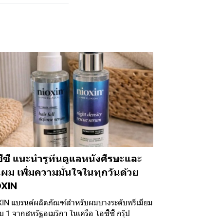
ีซี แนะนำรูทีนดูแลหนังศีรษะและ
นผม เพิ่มความมั่นใจในทุกวันด้วย
OXIN
IN แบรนด์ผลิตภัณฑ์สำหรับผมบางระดับพรีเมียม
ับ 1 จากสหรัฐอเมริกา ในเครือ โอซีซี กรุ๊ป