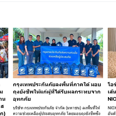
า
กรุงเทพประกันภัยลงพื้นที่ภาคใต้ มอบ
โอซ
วม
ถุงยังชีพให้แก่ผู้ที่ได้รับผลกระทบจาก
เส้
ลาน
อุทกภัย
NI
วส
บริษัท กรุงเทพประกันภัย จำกัด (มหาชน) ลงพื้นที่ให้
NIOX
รก)
ความช่วยเหลือผู้ประสบอุทกภัย โดยมอบถุงยังชีพซึ่ง
อันด