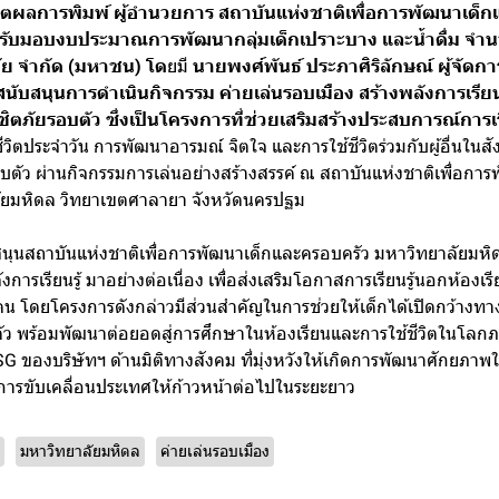
ผลิตผลการพิมพ์
ผู้อำนวยการ สถาบันแห่งชาติเพื่อการพัฒนาเด็
รับมอบงบประมาณการพัฒนากลุ่มเด็กเปราะบาง และน้ำดื่ม จำน
นภัย จำกัด (มหาชน) โด
ยมี
นายพงศ์พันธ์ ประภาศิริลักษณ์
ผู้จัดก
สนับสนุนการดำเนินกิจกรรม ค่ายเล่นรอบเมือง สร้างพลังการเรียนรู้
ง พิชิตภัยรอบตัว ซึ่งเป็นโครงการที่ช่วยเสริมสร้างประสบการณ์การเร
ชีวิตประจำวัน การพัฒนาอารมณ์ จิตใจ และการใช้ชีวิตร่วมกับผู้อื่นใ
อบตัว ผ่านกิจกรรมการเล่นอย่างสร้างสรรค์ ณ สถาบันแห่งชาติเพื่อกา
ัยมหิดล วิทยาเขตศาลายา จังหวัดนครปฐม
นับสนุนสถาบันแห่งชาติเพื่อการพัฒนาเด็กและครอบครัว มหาวิทยาลัยมหิ
งการเรียนรู้ มาอย่างต่อเนื่อง เพื่อส่งเสริมโอกาสการเรียนรู้นอกห้องเร
น โดยโครงการดังกล่าวมีส่วนสำคัญในการช่วยให้เด็กได้เปิดกว้างทาง
ว พร้อมพัฒนาต่อยอดสู่การศึกษาในห้องเรียนและการใช้ชีวิตในโลก
 ของบริษัทฯ ด้านมิติทางสังคม ที่มุ่งหวังให้เกิดการพัฒนาศักยภา
นการขับเคลื่อนประเทศให้ก้าวหน้าต่อไปในระยะยาว
มหาวิทยาลัยมหิดล
ค่ายเล่นรอบเมือง