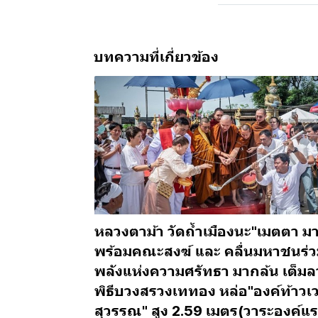
บทความที่เกี่ยวข้อง
หลวงตาม้า วัดถ้ำเมืองนะ"เมตตา ม
พร้อมคณะสงฆ์ และ คลื่นมหาชนร่
พลังแห่งความศรัทธา มากล้น เต็ม
พิธีบวงสรวงเททอง หล่อ"องค์ท้าวเ
สุวรรณ" สูง 2.59 เมตร(วาระองค์แ