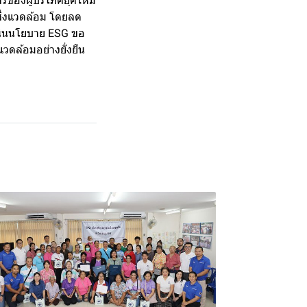
รของผู้บริโภคยุคใหม่
าสิ่งแวดล้อม โดยลด
นินนโยบาย ESG ขอ
วดล้อมอย่างยั่งยืน