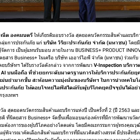
ะณีต องคมนตรี
ให้เกียรติมอบรางวัล สุดยอดนวัตกรรมสินค้าและบริกา
ลุ่มการประกันภัย แก่
บริษัท วิริยะประกันภัย จำกัด (มหาชน)
โดยม
รผู้จัดการ เป็นผู้แทนรับมอบ ภายในงาน BUSINESS+ PRODUCT IN
นิตยสาร Business+ ในเครือ บริษัท เออาร์ไอพี จำกัด (มหาชน) ร่วมกับ
ยบริษัทฯ ได้รับรางวัลดังกล่าว จากการพัฒนา
V-Inspection บริก
AI บนมือถือ ที่ช่วยยกระดับมาตรฐานการให้บริการประกันภัยยุค
แม่นยำมากขึ้น สะท้อนความมุ่งมั่นของบริษัทฯ ในการนำเทคโน
ประกันภัย ให้ตอบโจทย์ไลฟ์สไตล์กับผู้บริโภคยุคปัจจุบันได้อย่
กรุงเทพฯ
รางวัล สุดยอดนวัตกรรมสินค้าและบริการแห่งปี เป็นครั้งที่ 2 (ปี 2563 และ
ยรติ ที่นิตยสาร Business+ จัดขึ้นเพื่อมอบแก่องค์กรที่มีการพัฒนานวั
ต้องการของผู้บริโภคอย่างโดดเด่น โดยมีคณะกรรมการผู้ทรงคุณวุฒ
ู้พิจารณาคัดเลือกสินค้าและบริการที่มีแนวคิดสร้างสรรค์ มีประสิทธิ