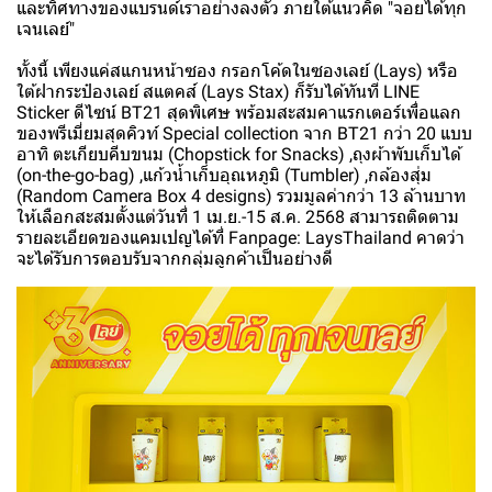
และทิศทางของแบรนด์เราอย่างลงตัว ภายใต้แนวคิด "จอยได้ทุก
เจนเลย์"
ทั้งนี้ เพียงแค่สแกนหน้าซอง กรอกโค้ดในซองเลย์ (Lays) หรือ
ใต้ฝากระป๋องเลย์ สแตคส์ (Lays Stax) ก็รับได้ทันที LINE
Sticker ดีไซน์ BT21 สุดพิเศษ พร้อมสะสมคาแรกเตอร์เพื่อแลก
ของพรีเมี่ยมสุดคิวท์ Special collection จาก BT21 กว่า 20 แบบ
อาทิ ตะเกียบคีบขนม (Chopstick for Snacks) ,ถุงผ้าพับเก็บได้
(on-the-go-bag) ,แก้วน้ำเก็บอุณหภูมิ (Tumbler) ,กล้องสุ่ม
(Random Camera Box 4 designs) รวมมูลค่ากว่า 13 ล้านบาท
ให้เลือกสะสมตั้งแต่วันที่ 1 เม.ย.-15 ส.ค. 2568 สามารถติดตาม
รายละเอียดของแคมเปญได้ที่ Fanpage: LaysThailand คาดว่า
จะได้รับการตอบรับจากกลุ่มลูกค้าเป็นอย่างดี