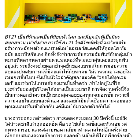
BT21 เป็นที่รักและเป็นที่นิยมทั่วโลก และมีบุคลิกที่เป็นมิตร
สนุกสนาน เข้าถึงง่าย การใช้ BT21 ในดีไซน์ครั้งนี้
จะช่วยเสริม
สร้างภาพลักษณ์ของแบรนด์เลย์ และเลย์สแตคส์ให้ดูสดใส ทัน
สมัย และเป็นกันเอง อีกทั้งยังช่วยกระชับความสัมพันธ์กับกลุ่มเป้า
หมายที่หลากหลายผ่านคาแรกเตอร์ที่พวกเขาคุ้นเคยและผูกพัน
อยู่แล้ว รวมถึงจะช่วยตอกย้ำจุดยืนของแบรนด์ในการมอบความ
สุขและประสบการณ์ที่มีคุณค่าให้กับทุกคน ไม่ว่าพวกเขาจะอยู่ใน
เจเนอเรชั่นไหน ซึ่งเป็นหัวใจสำคัญของแนวคิด "จอยได้ทุกเจน
เลย์" และช่วยให้แบรนด์ของเราเป็นที่จดจำ เข้าไปอยู่ในชีวิต
ประจำวันของผู้บริโภคได้อย่างเป็นธรรมชาติ การจัดงานครั้งนี้จึง
เป็นการตอกย้ำความเป็นขนมสุดจอยของทุกเจเนอเรชั่น เพราะมี
ความจอยในแบบของตัวเอง และเลย์ก็เป็นตัวเชื่อมความจอยของ
ทุกเจเนอเรชั่นเข้าด้วยกัน แค่มีเลย์ ก็มาจอยด้วยกันได้
นางสาวชลกร กล่าวต่อว่า การฉลองครบรอบ 30 ปีครั้งนี้ เลย์ยัง
ได้นำรสชาติเก่าสุดฮอตฮิต คือ รสไข่เค็ม รสชีสและหัวหอม รส
กะเพรากรอบ และรสลาบทอด กลับมาทำตลาดใหม่อีกครั้งด้วย
เพื่อตอบสนองความต้องการของลูกค้า หลังผู้บริโภคเรียกร้องเข้า