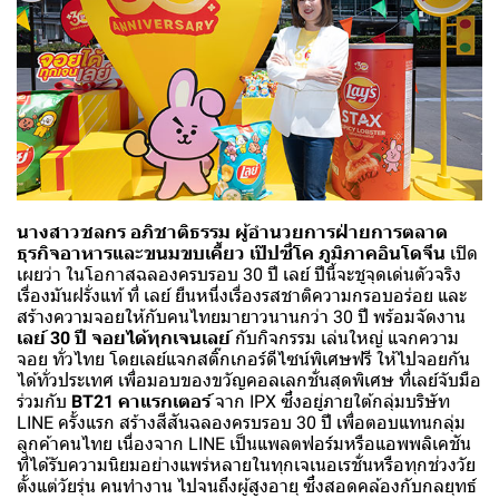
นางสาวชลกร อภิชาติธรรม ผู้อำนวยการฝ่ายการตลาด
ธุรกิจอาหารและขนมขบเคี้ยว เป๊ปซี่โค ภูมิภาคอินโดจีน
เปิด
เผยว่า ในโอกาสฉลองครบรอบ 30 ปี เลย์ ปีนี้จะชูจุดเด่นตัวจริง
เรื่องมันฝรั่งแท้ ที่ เลย์ ยืนหนึ่งเรื่องรสชาติความกรอบอร่อย และ
สร้างความจอยให้กับคนไทยมายาวนานกว่า 30 ปี พร้อมจัดงาน
เลย์ 30 ปี จอยได้ทุกเจนเลย์
กับกิจกรรม เล่นใหญ่ แจกความ
จอย ทั่วไทย โดยเลย์แจกสติ๊กเกอร์ดีไซน์พิเศษฟรี ให้ไปจอยกัน
ได้ทั่วประเทศ เพื่อมอบของขวัญคอลเลกชั่นสุดพิเศษ ที่เลย์จับมือ
ร่วมกับ
BT21 คาแรกเตอร์
จาก IPX ซึ่งอยู่ภายใต้กลุ่มบริษัท
LINE ครั้งแรก สร้างสีสันฉลองครบรอบ 30 ปี เพื่อตอบแทนกลุ่ม
ลูกค้าคนไทย เนื่องจาก LINE เป็นแพลตฟอร์มหรือแอพพลิเคชัน
ที่ได้รับความนิยมอย่างแพร่หลายในทุกเจเนอเรชั่นหรือทุกช่วงวัย
ตั้งแต่วัยรุ่น คนทำงาน ไปจนถึงผู้สูงอายุ ซึ่งสอดคล้องกับกลยุทธ์