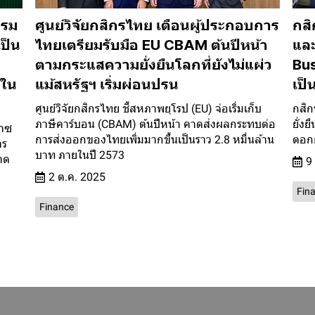
รรม
ศูนย์วิจัยกสิกรไทย เตือนผู้ประกอบการ
กสิ
ป็น
ไทยเตรียมรับมือ EU CBAM ต้นปีหน้า
และ
ตามกระแสความยั่งยืนโลกที่ยังไม่แผ่ว
Bu
์ใน
แม้สหรัฐฯ เริ่มผ่อนปรน
เป็
ศูนย์วิจัยกสิกรไทย ชี้สหภาพยุโรป (EU) จ่อเริ่มเก็บ
กสิก
ภาษีคาร์บอน (CBAM) ต้นปีหน้า คาดส่งผลกระทบต่อ
ยั่ง
๊าซ
การส่งออกของไทยเพิ่มมากขึ้นเป็นราว 2.8 หมื่นล้าน
ตอกย
าร
บาท ภายในปี 2573
าด
9
2 ต.ค. 2025
Fin
Finance