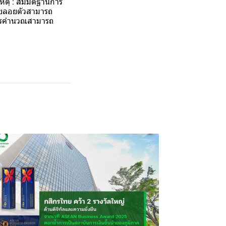
ยเหตุ : สมมติฐานการ
ี้ยลอยตัวสามารถ
ดการคำนวณสามารถ