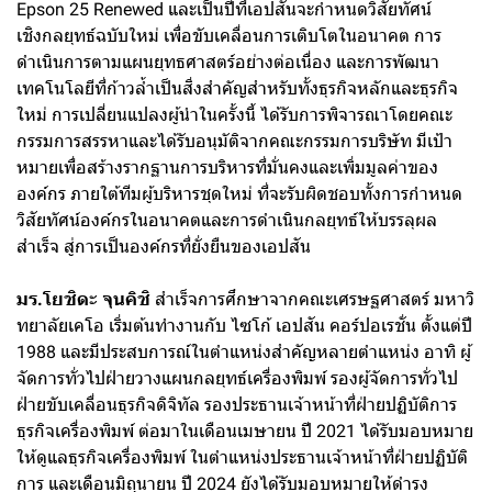
Epson 25 Renewed และเป็นปีที่เอปสันจะกำหนดวิสัยทัศน์
เชิงกลยุทธ์ฉบับใหม่ เพื่อขับเคลื่อนการเติบโตในอนาคต การ
ดำเนินการตามแผนยุทธศาสตร์อย่างต่อเนื่อง และการพัฒนา
เทคโนโลยีที่ก้าวล้ำเป็นสิ่งสำคัญสำหรับทั้งธุรกิจหลักและธุรกิจ
ใหม่ การเปลี่ยนแปลงผู้นำในครั้งนี้ ได้รับการพิจารณาโดยคณะ
กรรมการสรรหาและได้รับอนุมัติจากคณะกรรมการบริษัท มีเป้า
หมายเพื่อสร้างรากฐานการบริหารที่มั่นคงและเพิ่มมูลค่าของ
องค์กร ภายใต้ทีมผู้บริหารชุดใหม่ ที่จะรับผิดชอบทั้งการกำหนด
วิสัยทัศน์องค์กรในอนาคตและการดำเนินกลยุทธ์ให้บรรลุผล
สำเร็จ สู่การเป็นองค์กรที่ยั่งยืนของเอปสัน
มร.โยชิดะ จุนคิชิ
สำเร็จการศึกษาจากคณะเศรษฐศาสตร์ มหาวิ
ทยาลัยเคโอ เริ่มต้นทำงานกับ ไซโก้ เอปสัน คอร์ปอเรชั่น ตั้งแต่ปี
1988 และมีประสบการณ์ในตำแหน่งสำคัญหลายตำแหน่ง อาทิ ผู้
จัดการทั่วไปฝ่ายวางแผนกลยุทธ์เครื่องพิมพ์ รองผู้จัดการทั่วไป
ฝ่ายขับเคลื่อนธุรกิจดิจิทัล รองประธานเจ้าหน้าที่ฝ่ายปฏิบัติการ
ธุรกิจเครื่องพิมพ์ ต่อมาในเดือนเมษายน ปี 2021 ได้รับมอบหมาย
ให้ดูแลธุรกิจเครื่องพิมพ์ ในตำแหน่งประธานเจ้าหน้าที่ฝ่ายปฏิบัติ
การ และเดือนมิถุนายน ปี 2024 ยังได้รับมอบหมายให้ดำรง