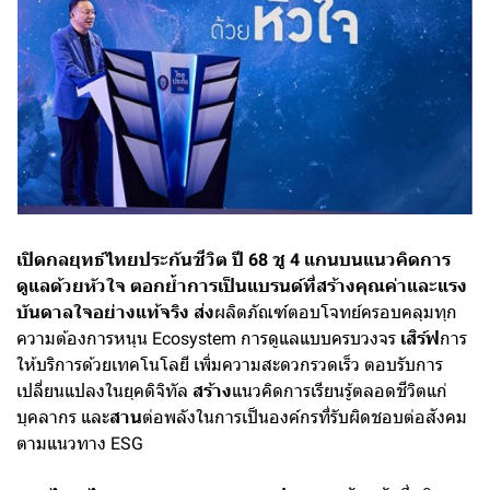
เปิดกลยุทธ์ไทยประกันชีวิต ปี 68 ชู 4 แกนบนแนวคิดการ
ดูแลด้วยหัวใจ ตอกย้ำการเป็นแบรนด์ที่สร้างคุณค่าและแรง
บันดาลใจอย่างแท้จริง
ส่ง
ผลิตภัณฑ์ตอบโจทย์ครอบคลุมทุก
ความต้องการหนุน Ecosystem การดูแลแบบครบวงจร
เสิร์ฟ
การ
ให้บริการด้วยเทคโนโลยี เพิ่มความสะดวกรวดเร็ว ตอบรับการ
เปลี่ยนแปลงในยุคดิจิทัล
สร้าง
แนวคิดการเรียนรู้ตลอดชีวิตแก่
บุคลากร และ
สาน
ต่อพลังในการเป็นองค์กรที่รับผิดชอบต่อสังคม
ตามแนวทาง ESG