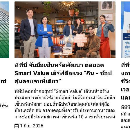
ทีทีบี จับมือเซ็นทรัลพัฒนา ต่อยอด
ทีท
Smart Value เสิร์ฟดีลแรง “กิน - ช้อป
มอบ
rd
คุ้มครบจบที่เดียว”
ชีว
เวอ
ทีทีบี ตอกย้ำกลยุทธ์ “Smart Value” เดินหน้าสร้าง
แคม
ประสบการณ์การใช้จ่ายที่คุ้มค่าในชีวิตประจำวัน จับมือ
เซ็นทรัลพัฒนา มอบสิทธิประโยชน์สุดคุ้มให้แก่ผู้ถือ
ิษัท
ทีที
บัตรเครดิต ttb ครอบคลุมทั้งการรับประทานอาหารและ
ผู้น
การช้อปปิ้งในศูนย์การค้าเซ็นทรัล 10 สาขาทั่วประเทศ
แคมเ
1 มิ.ย. 2026
สะสม