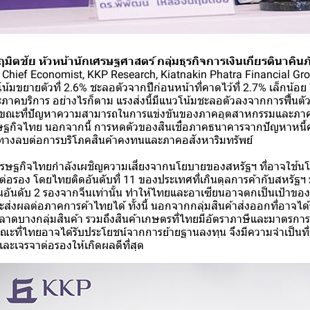
ฤมิตชัย หัวหน้านักเศรษฐศาสตร์ กลุ่มธุรกิจการเงินเกียรตินาคินภ
Chief Economist, KKP Research, Kiatnakin Phatra Financial Gro
้มขยายตัวที่ 2.6% ชะลอตัวจากปีก่อนหน้าที่คาดไว้ที่ 2.7% เล็กน้อย
ภาคบริการ อย่างไรก็ตาม แรงส่งนี้มีแนวโน้มชะลอตัวลงจากการฟื้นตั
ในขณะที่ปัญหาความสามารถในการแข่งขันของภาคอุตสาหกรรมและภาค
รษฐกิจไทย นอกจากนี้ การหดตัวของสินเชื่อภาคธนาคารจากปัญหาหนี้ค
ทางลบต่อการบริโภคสินค้าคงทนและภาคอสังหาริมทรัพย์
ศรษฐกิจไทยกำลังเผชิญความเสี่ยงจากนโยบายของสหรัฐฯ ที่อาจใช้นโ
ต่อรอง โดยไทยติดอันดับที่ 11 ของประเทศที่เกินดุลการค้ากับสหรัฐฯ 
ป็นอันดับ 2 รองจากจีนเท่านั้น ทำให้ไทยและอาเซียนอาจตกเป็นเป้าข
ส่งผลต่อภาคการค้าไทยได้ ทั้งนี้ นอกจากกลุ่มสินค้าส่งออกที่อาจไ
ลาดบางกลุ่มสินค้า รวมถึงสินค้าเกษตรที่ไทยมีอัตราภาษีและมาตรการ
ณะที่ไทยอาจได้รับประโยชน์จากการย้ายฐานลงทุน จึงมีความจำเป็นที
ละเจรจาต่อรองให้เกิดผลดีที่สุด