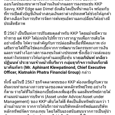
ออนไลน์ของธนาคารในด้านเงินฝากและการลงทุนเช่น KKP
Savvy, KKP Edge และ Dime! ยังเติบโตเป็นที่น่าพอใจ พร้อมกับ
ที่การเปิดตัวบัญชีเงินฝากสกุลเงินตราต่างประเทศได้ช่วยให้ลูกค้า
มีทางเลือกในการบริหารจัดการต้นทุนอัตราแลกเปลี่ยนได้อย่างมี
ประสิทธิภาพ
ปี 2567 เป็นปีแห่งการปรับสมดุลสำหรับ KKP โดยแม้จะมีความ
ท้าทาย แต่ KKP ได้มุ่งเน้นไปที่การวางรากฐานเพื่อการเติบโต
อย่างยั่งยืน ให้ความสำคัญกับการปล่อยสินเชื่อที่มีคุณภาพ เร่ง
เสริมรายได้ที่ไม่ใช่ดอกเบี้ยจากการพัฒนานวัตกรรมทางการเงิน
และการสร้างโอกาสการลงทุนในต่างประเทศ ซึ่งเชื่อว่าจะส่งมอบ
คุณค่าในระยะยาวให้แก่ลูกค้าและผู้ถือหุ้น น
ายอภินันท์ เกลียว
ปฏินนท์ ประธานเจ้าหน้าที่บริหาร กลุ่มธุรกิจการเงินเกียรติ
นาคินภัทร (Mr. Aphinant Klewpatinond, Chief Executive
Officer, Kiatnakin Phatra Financial Group)
กล่าว
ทั้งนี้ แม้ในปี 2567 ธุรกิจตลาดทุนของ KKP ต้องเผชิญกับความ
ผันผวนท่ามกลางภาวะขาลงของตลาดหลักทรัพย์ไทย อย่างไร
ก็ตาม รายได้ที่ไม่ใช่ดอกเบี้ยยังคงเพิ่มสูงขึ้น และสินทรัพย์ภายใต้
คำแนะนำและการบริหาร (Asset under Advice/Asset under
Management) ของ KKP เติบโตได้ดี คิดเป็นสินทรัพย์รวมกว่า 1
ล้านล้านบาท จากการให้บริการผ่านบริษัทหลักทรัพย์และบริษัท
หลักทรัพย์จัดการกองทุน โดยได้รับแรงสนับสนุนจากการเป็นผู้นำ