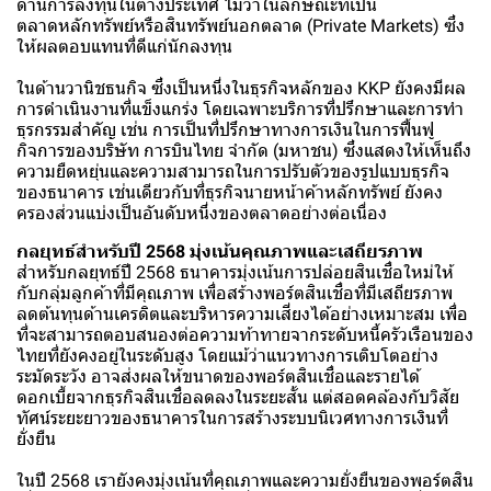
ด้านการลงทุนในต่างประเทศ ไม่ว่าในลักษณะที่เป็น
ตลาดหลักทรัพย์หรือสินทรัพย์นอกตลาด (Private Markets) ซึ่ง
ให้ผลตอบแทนที่ดีแก่นักลงทุน
ในด้านวานิชธนกิจ ซึ่งเป็นหนึ่งในธุรกิจหลักของ KKP ยังคงมีผล
การดำเนินงานที่แข็งแกร่ง โดยเฉพาะบริการที่ปรึกษาและการทำ
ธุรกรรมสำคัญ เช่น การเป็นที่ปรึกษาทางการเงินในการฟื้นฟู
กิจการของบริษัท การบินไทย จำกัด (มหาชน) ซึ่งแสดงให้เห็นถึง
ความยืดหยุ่นและความสามารถในการปรับตัวของรูปแบบธุรกิจ
ของธนาคาร เช่นเดียวกับที่ธุรกิจนายหน้าค้าหลักทรัพย์ ยังคง
ครองส่วนแบ่งเป็นอันดับหนึ่งของตลาดอย่างต่อเนื่อง
กลยุทธ์สำหรับปี 2568 มุ่งเน้นคุณภาพและเสถียรภาพ
สำหรับกลยุทธ์ปี 2568 ธนาคารมุ่งเน้นการปล่อยสินเชื่อใหม่ให้
กับกลุ่มลูกค้าที่มีคุณภาพ เพื่อสร้างพอร์ตสินเชื่อที่มีเสถียรภาพ
ลดต้นทุนด้านเครดิตและบริหารความเสี่ยงได้อย่างเหมาะสม เพื่อ
ที่จะสามารถตอบสนองต่อความท้าทายจากระดับหนี้ครัวเรือนของ
ไทยที่ยังคงอยู่ในระดับสูง โดยแม้ว่าแนวทางการเติบโตอย่าง
ระมัดระวัง อาจส่งผลให้ขนาดของพอร์ตสินเชื่อและรายได้
ดอกเบี้ยจากธุรกิจสินเชื่อลดลงในระยะสั้น แต่สอดคล้องกับวิสัย
ทัศน์ระยะยาวของธนาคารในการสร้างระบบนิเวศทางการเงินที่
ยั่งยืน
ในปี 2568 เรายังคงมุ่งเน้นที่คุณภาพและความยั่งยืนของพอร์ตสิน